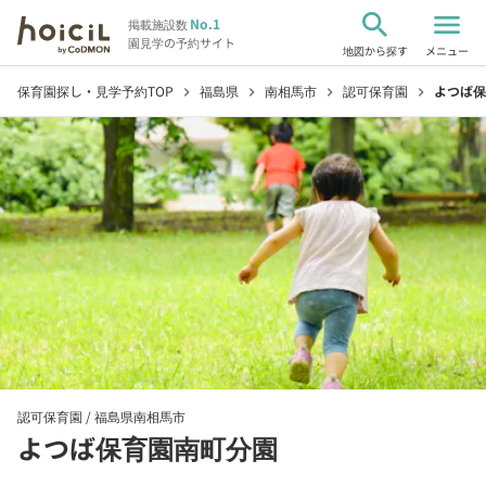
search
menu
No.1
掲載施設数
園見学の予約サイト
地図から探す
メニュー
保育園探し・見学予約TOP
福島県
南相馬市
認可保育園
よつば保
chevron_right
chevron_right
chevron_right
chevron_right
認可保育園 /
福島県南相馬市
よつば保育園南町分園