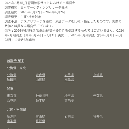
2026年6月期_保育園検索サイトにおける市場調査
調査機関：日本マーケティングリサーチ機構
調査期間：2026年6月22日～2026年6月26日
調査概要：主要4社を対象
調査手法：デスクリサーチを基に、累計データを比較・検証したものです。実際の
数値とは異なる場合がございます。
備考：2026年6月時点/効果効能等や優位性を保証するものではございません。/2024
年7月期調査（同年6月26日～7月31日実施）、2025年8月期調査（同年8月1日～8月
28日）に続き3年連続
施設を探す
北海道・東北
北海道
青森県
岩手県
宮城県
秋田県
山形県
福島県
関東
東京都
神奈川県
埼玉県
千葉県
茨城県
栃木県
群馬県
北陸・甲信越
新潟県
富山県
石川県
福井県
山梨県
長野県