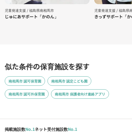
児童発達支援 /
福島県南相馬市
児童発達支援 /
福島県
じゅにあサポート「かのん」
きっずサポート「か
似た条件の保育施設を探す
南相馬市 認可保育園
南相馬市 認定こども園
南相馬市 認可外保育園
南相馬市 保護者向け連絡アプリ
掲載施設数
No.1
ネット受付施設数
No.1