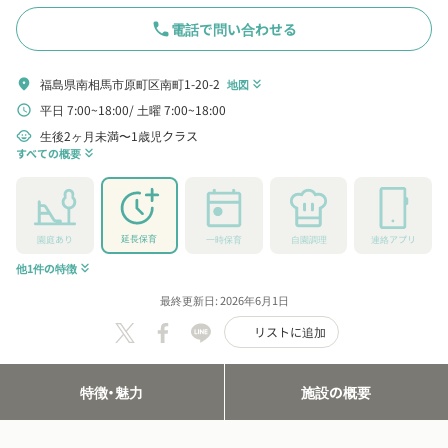
phone
電話で問い合わせる
福島県南相馬市原町区南町1-20-2
location_on
地図
keyboard_double_arrow_down
平日 7:00~18:00
土曜 7:00~18:00
schedule
生後2ヶ月未満〜1歳児クラス
child_care
すべての概要
keyboard_double_arrow_down
延長保育
園庭あり
一時保育
自園調理
連絡アプリ
他1件の特徴
keyboard_double_arrow_down
最終更新日: 2026年6月1日
リストに追加
特徴・魅力
施設の概要