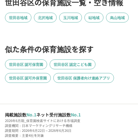
世田谷区の保育施設一覧・空き情報
世田谷地域
北沢地域
玉川地域
砧地域
烏山地域
似た条件の保育施設を探す
世田谷区 認可保育園
世田谷区 認定こども園
世田谷区 認可外保育園
世田谷区 保護者向け連絡アプリ
掲載施設数
No.1
ネット受付施設数
No.1
2026年6月期_保育園検索サイトにおける市場調査
調査機関：日本マーケティングリサーチ機構
調査期間：2026年6月22日～2026年6月26日
調査概要：主要4社を対象