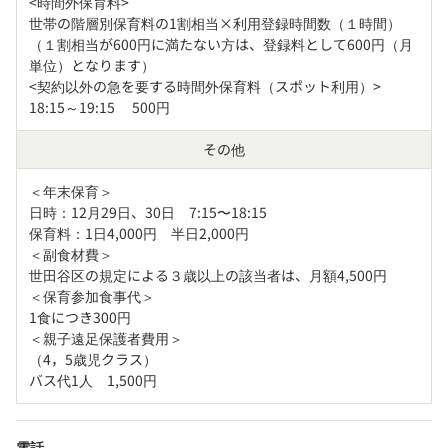
<時間外保育料>

世帯の階層別保育料の1割相当×利用登録時間数（１時間）

（１割相当が600円に満たない方は、登録料として600円（月
単位）となります）

<契約以外の急を要する時間外保育料（スポット利用）>

18:15～19:15　 500円
その他
＜年末保育＞

日時：12月29日、30日　7:15〜18:15

保育料：1日4,000円　半日2,000円

＜副食材費＞

世田谷区の規定による３歳以上の該当者は、月額4,500円

＜保育参加食事代＞

1食につき300円

＜親子遠足保護者費用＞

（4，5歳児クラス）

バス代1人　1,500円
電話