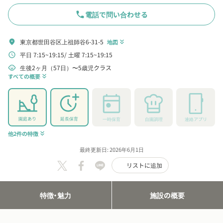
phone
電話で問い合わせる
東京都世田谷区上祖師谷6-31-5
location_on
地図
keyboard_double_arrow_down
平日 7:15~19:15
土曜 7:15~19:15
schedule
生後2ヶ月（57日）〜5歳児クラス
child_care
すべての概要
keyboard_double_arrow_down
園庭あり
延長保育
一時保育
自園調理
連絡アプリ
他2件の特徴
keyboard_double_arrow_down
最終更新日: 2026年6月1日
リストに追加
特徴・魅力
施設の概要