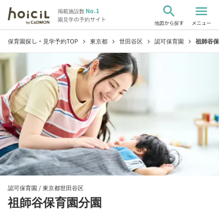
search
menu
No.1
掲載施設数
園見学の予約サイト
地図から探す
メニュー
保育園探し・見学予約TOP
東京都
世田谷区
認可保育園
祖師谷保
chevron_right
chevron_right
chevron_right
chevron_right
認可保育園 /
東京都世田谷区
祖師谷保育園分園