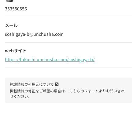
353550556
メール
soshigaya-b@unchusha.com
webサイト
https://fukushi.unchusha.com/soshigaya-b/
施設情報の引用元について
open_in_new
掲載情報の修正をご希望の場合は、
こちらのフォーム
よりお問い合わ
せください。
phone
電話で問い合わせる