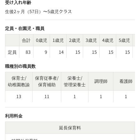
受け入れ年齢
生後2ヶ月（57日）〜5歳児クラス
定員・在園児・職員
合計
0歳児
1歳児
2歳児
3歳児
4歳児
5歳児
そ
定員
83
9
14
15
15
15
15
職種別の職員数
保育士/
保育従事者/
栄養士/
調理師
看護師
幼稚園教諭
保育補助
管理栄養士
13
11
1
1
1
利用料金
延長保育料