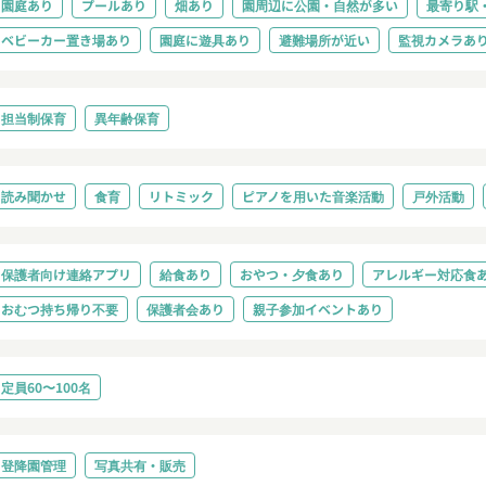
園庭あり
プールあり
畑あり
園周辺に公園・自然が多い
最寄り駅
ベビーカー置き場あり
園庭に遊具あり
避難場所が近い
監視カメラあ
担当制保育
異年齢保育
読み聞かせ
食育
リトミック
ピアノを用いた音楽活動
戸外活動
保護者向け連絡アプリ
給食あり
おやつ・夕食あり
アレルギー対応食
おむつ持ち帰り不要
保護者会あり
親子参加イベントあり
定員60〜100名
登降園管理
写真共有・販売