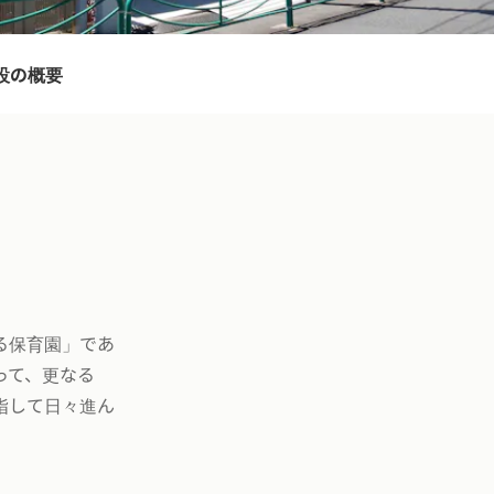
設の概要
る保育園」であ
って、更なる
指して日々進ん