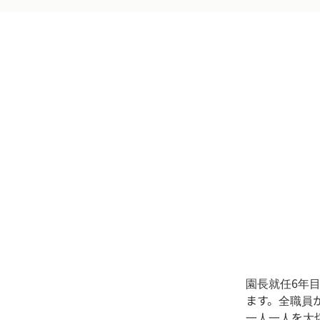
園長就任6年
ます。全職員
一人一人を大