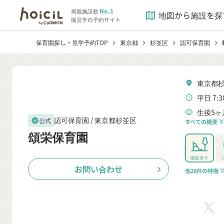
No.1
掲載施設数
地図から施設を探
map
園見学の予約サイト
保育園探し・見学予約TOP
東京都
杉並区
認可保育園
chevron_right
chevron_right
chevron_right
chevron_right
東京都杉
location_on
平日 7:3
schedule
生後5ヶ
child_care
認可保育園 /
東京都杉並区
公式
verified
すべての概要
keyboard_double_arrow
頌栄保育園
園庭あり
お問い合わせ
chevron_right
他28件の特徴
keyboard_double_a