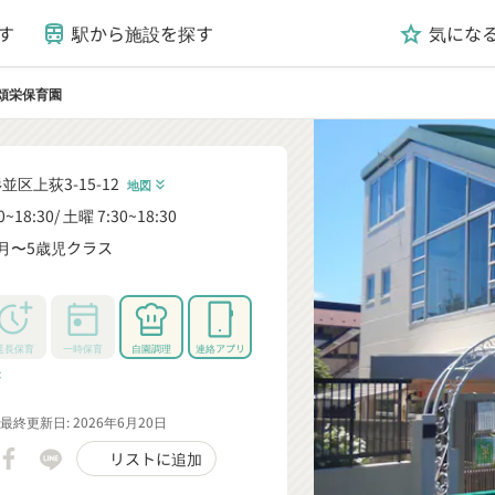
す
駅から施設を探す
気にな
train
grade
頌栄保育園
並区上荻3-15-12
地図
keyboard_double_arrow_down
0~18:30
土曜 7:30~18:30
月〜5歳児クラス
_down
延長保育
一時保育
自園調理
連絡アプリ
rrow_down
最終更新日: 2026年6月20日
リストに追加