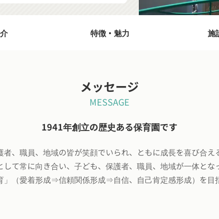
介
特徴・魅力
施
メッセージ
MESSAGE
1941年創立の歴史ある保育園です
護者、職員、地域の皆が笑顔でいられ、ともに成長を喜び合え
として常に向き合い、子ども、保護者、職員、地域が一体とな
育」（愛着形成⇒信頼関係形成⇒自信、自己肯定感形成）を目
。