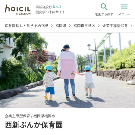
search
menu
No.1
掲載施設数
園見学の予約サイト
地図から探す
メニュー
保育園探し・見学予約TOP
福岡県
福岡市早良区
企業主導型保育
chevron_right
chevron_right
chevron_right
chevron_right
企業主導型保育 /
福岡県福岡市
西新ぶんか保育園