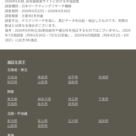
2026年6月期_保育園検索サイトにおける市場調査
調査機関：日本マーケティングリサーチ機構
調査期間：2026年6月22日～2026年6月26日
調査概要：主要4社を対象
調査手法：デスクリサーチを基に、累計データを比較・検証したものです。実際の
数値とは異なる場合がございます。
備考：2026年6月時点/効果効能等や優位性を保証するものではございません。/2024
年7月期調査（同年6月26日～7月31日実施）、2025年8月期調査（同年8月1日～8月
28日）に続き3年連続
施設を探す
北海道・東北
北海道
青森県
岩手県
宮城県
秋田県
山形県
福島県
関東
東京都
神奈川県
埼玉県
千葉県
茨城県
栃木県
群馬県
北陸・甲信越
新潟県
富山県
石川県
福井県
山梨県
長野県
東海