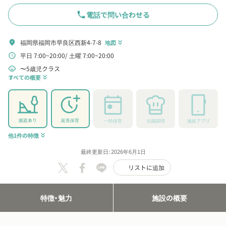
phone
電話で問い合わせる
福岡県福岡市早良区西新4-7-8
location_on
地図
keyboard_double_arrow_down
平日 7:00~20:00
土曜 7:00~20:00
schedule
〜5歳児クラス
child_care
すべての概要
keyboard_double_arrow_down
園庭あり
延長保育
一時保育
自園調理
連絡アプリ
他1件の特徴
keyboard_double_arrow_down
最終更新日: 2026年6月1日
リストに追加
特徴・魅力
施設の概要