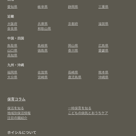
愛知県
岐阜県
静岡県
三重県
近畿
大阪府
兵庫県
京都府
滋賀県
奈良県
和歌山県
中国・四国
鳥取県
島根県
岡山県
広島県
山口県
徳島県
香川県
愛媛県
高知県
九州・沖縄
福岡県
佐賀県
長崎県
熊本県
大分県
宮崎県
鹿児島県
沖縄県
保育コラム
保活を知る
一時保育を知る
地域別保活情報
こどもの病気とおうちケア
注目の園紹介
ホイシルについて