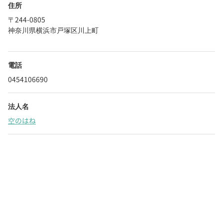
住所
〒244-0805
神奈川県横浜市戸塚区川上町
電話
0454106690
法人名
空のはね
Webでいつでも受付中！
chevron_right
園見学を予約