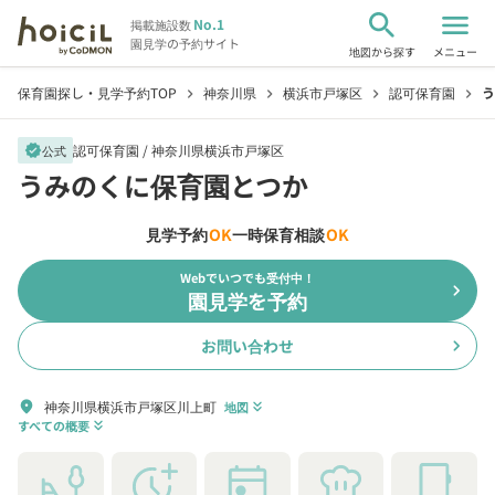
search
menu
No.1
掲載施設数
園見学の予約サイト
地図から探す
メニュー
保育園探し・見学予約TOP
神奈川県
横浜市戸塚区
認可保育園
う
chevron_right
chevron_right
chevron_right
chevron_right
認可保育園 /
神奈川県横浜市戸塚区
verified
公式
うみのくに保育園とつか
見学予約
OK
一時保育相談
OK
Webでいつでも受付中！
chevron_right
園見学を予約
お問い合わせ
chevron_right
神奈川県横浜市戸塚区川上町
location_on
地図
keyboard_double_arrow_down
すべての概要
keyboard_double_arrow_down