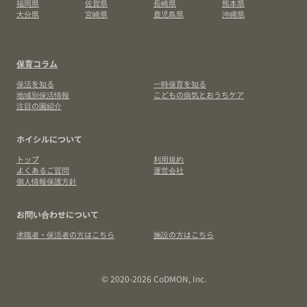
福岡県
佐賀県
長崎県
熊本県
大分県
宮崎県
鹿児島県
沖縄県
保育コラム
保活を知る
一時保育を知る
地域別保活情報
こどもの病気とおうちケア
注目の園紹介
ホイシルについて
トップ
利用規約
よくあるご質問
運営会社
個人情報保護方針
お問い合わせについて
求職者・保活者の方はこちら
施設の方はこちら
© 2020-2026 CoDMON, Inc.