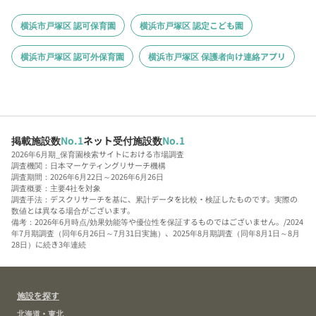
横浜市戸塚区 認可保育園
横浜市戸塚区 認定こども園
横浜市戸塚区 認可外保育園
横浜市戸塚区 保護者向け連絡アプリ
掲載施設数
No.1
ネット受付施設数
No.1
2026年6月期_保育園検索サイトにおける市場調査
調査機関：日本マーケティングリサーチ機構
調査期間：2026年6月22日～2026年6月26日
調査概要：主要4社を対象
調査手法：デスクリサーチを基に、累計データを比較・検証したものです。実際の
数値とは異なる場合がございます。
備考：2026年6月時点/効果効能等や優位性を保証するものではございません。/2024
年7月期調査（同年6月26日～7月31日実施）、2025年8月期調査（同年8月1日～8月
28日）に続き3年連続
施設を探す
北海道・東北