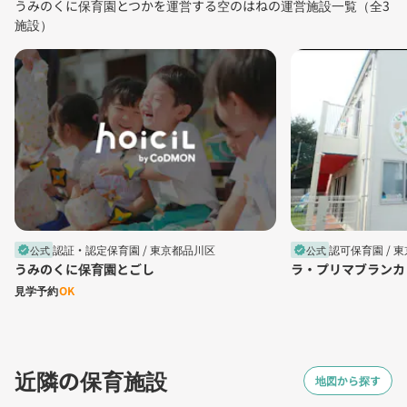
うみのくに保育園とつかを運営する空のはねの運営施設一覧（全3
施設）
認証・認定保育園 /
東京都品川区
認可保育園 /
東
公式
公式
verified
verified
うみのくに保育園とごし
ラ・プリマブランカ
見学予約
OK
近隣の保育施設
地図から探す