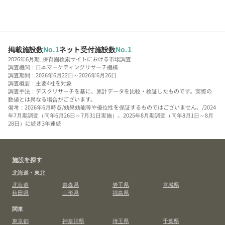
掲載施設数
No.1
ネット受付施設数
No.1
2026年6月期_保育園検索サイトにおける市場調査
調査機関：日本マーケティングリサーチ機構
調査期間：2026年6月22日～2026年6月26日
調査概要：主要4社を対象
調査手法：デスクリサーチを基に、累計データを比較・検証したものです。実際の
数値とは異なる場合がございます。
備考：2026年6月時点/効果効能等や優位性を保証するものではございません。/2024
年7月期調査（同年6月26日～7月31日実施）、2025年8月期調査（同年8月1日～8月
28日）に続き3年連続
施設を探す
北海道・東北
北海道
青森県
岩手県
宮城県
秋田県
山形県
福島県
関東
東京都
神奈川県
埼玉県
千葉県