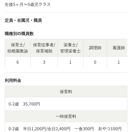
生後5ヶ月〜5歳児クラス
定員・在園児・職員
職種別の職員数
保育士/
保育従事者/
栄養士/
調理師
看護師
幼稚園教諭
保育補助
管理栄養士
6
3
1
0
1
利用料金
保育料
0-2歳　35,700円
一時保育料
0-2歳　半日1,200円/全日2,400円　一食300円　おやつ100円
