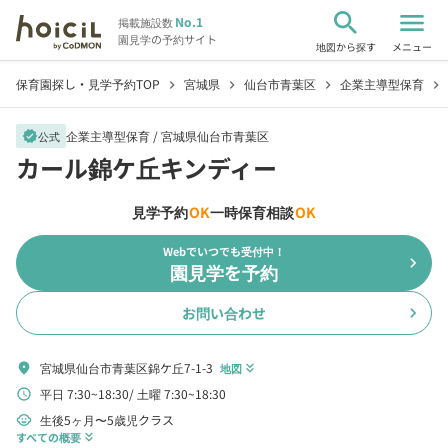
search
menu
No.1
掲載施設数
園見学の予約サイト
地図から探す
メニュー
保育園探し・見学予約TOP
宮城県
仙台市青葉区
企業主導型保育
chevron_right
chevron_right
chevron_right
chevron_right
企業主導型保育 /
宮城県仙台市青葉区
verified
公式
カール錦ケ丘キンディー
見学予約
OK
一時保育相談
OK
Webでいつでも受付中！
chevron_right
園見学を予約
お問い合わせ
chevron_right
宮城県仙台市青葉区錦ケ丘7-1-3
location_on
地図
keyboard_double_arrow_down
平日 7:30~18:30
土曜 7:30~18:30
schedule
生後5ヶ月〜5歳児クラス
child_care
すべての概要
keyboard_double_arrow_down