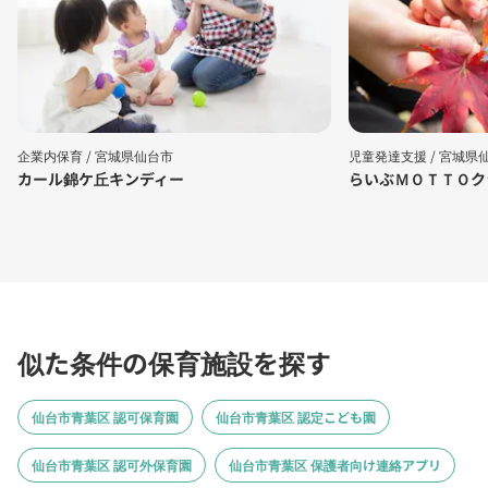
企業内保育 /
宮城県仙台市
児童発達支援 /
宮城県
カール錦ケ丘キンディー
らいぶＭＯＴＴＯク
似た条件の保育施設を探す
仙台市青葉区 認可保育園
仙台市青葉区 認定こども園
仙台市青葉区 認可外保育園
仙台市青葉区 保護者向け連絡アプリ