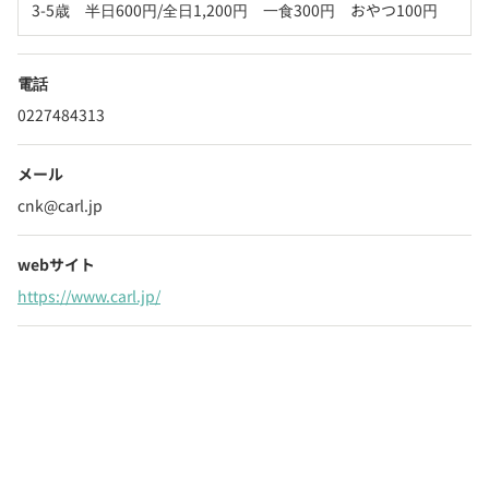
3-5歳　半日600円/全日1,200円　一食300円　おやつ100円
電話
0227484313
メール
cnk@carl.jp
webサイト
https://www.carl.jp/
Webでいつでも受付中！
chevron_right
園見学を予約