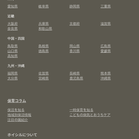
愛知県
岐阜県
静岡県
三重県
近畿
大阪府
兵庫県
京都府
滋賀県
奈良県
和歌山県
中国・四国
鳥取県
島根県
岡山県
広島県
山口県
徳島県
香川県
愛媛県
高知県
九州・沖縄
福岡県
佐賀県
長崎県
熊本県
大分県
宮崎県
鹿児島県
沖縄県
保育コラム
保活を知る
一時保育を知る
地域別保活情報
こどもの病気とおうちケア
注目の園紹介
ホイシルについて