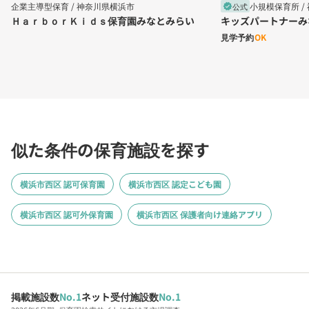
企業主導型保育 /
神奈川県横浜市
小規模保育所 /
公式
verified
ＨａｒｂｏｒＫｉｄｓ保育園みなとみらい
キッズパートナーみ
見学予約
OK
似た条件の保育施設を探す
横浜市西区 認可保育園
横浜市西区 認定こども園
横浜市西区 認可外保育園
横浜市西区 保護者向け連絡アプリ
掲載施設数
No.1
ネット受付施設数
No.1