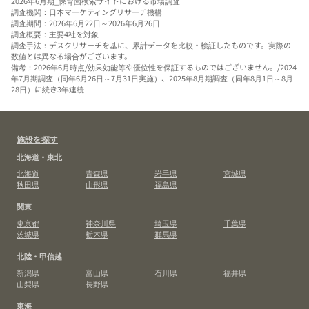
2026年6月期_保育園検索サイトにおける市場調査
調査機関：日本マーケティングリサーチ機構
調査期間：2026年6月22日～2026年6月26日
調査概要：主要4社を対象
調査手法：デスクリサーチを基に、累計データを比較・検証したものです。実際の
数値とは異なる場合がございます。
備考：2026年6月時点/効果効能等や優位性を保証するものではございません。/2024
年7月期調査（同年6月26日～7月31日実施）、2025年8月期調査（同年8月1日～8月
28日）に続き3年連続
施設を探す
北海道・東北
北海道
青森県
岩手県
宮城県
秋田県
山形県
福島県
関東
東京都
神奈川県
埼玉県
千葉県
茨城県
栃木県
群馬県
北陸・甲信越
新潟県
富山県
石川県
福井県
山梨県
長野県
東海