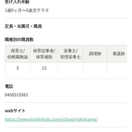
受け入れ年齢
1歳0ヶ月〜5歳児クラス
定員・在園児・職員
職種別の職員数
保育士/
保育従事者/
栄養士/
調理師
看護師
幼稚園教諭
保育補助
管理栄養士
5
15
電話
0456515661
webサイト
https://www.kinderkids.com/school/yokohama/