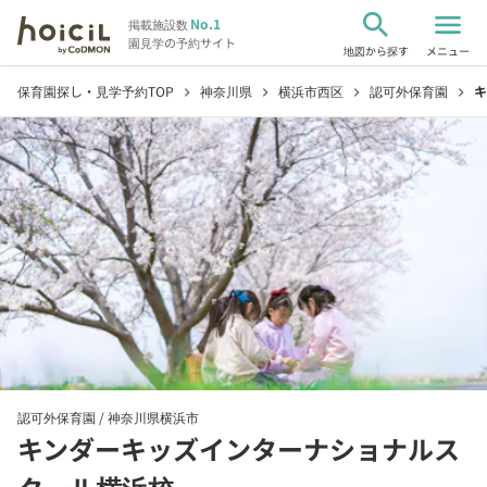
search
menu
No.1
掲載施設数
園見学の予約サイト
地図から探す
メニュー
保育園探し・見学予約TOP
神奈川県
横浜市西区
認可外保育園
キ
chevron_right
chevron_right
chevron_right
chevron_right
認可外保育園 /
神奈川県横浜市
キンダーキッズインターナショナルス