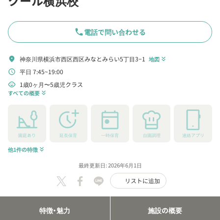
クール横浜校
phone
電話で問い合わせる
神奈川県横浜市西区西区みなとみらい5丁目3−1
location_on
地図
keyboard_double_arrow_down
平日 7:45~19:00
schedule
1歳0ヶ月〜5歳児クラス
child_care
すべての概要
keyboard_double_arrow_down
園庭あり
延長保育
一時保育
自園調理
連絡アプリ
他1件の特徴
keyboard_double_arrow_down
最終更新日: 2026年6月1日
リストに追加
特徴・魅力
施設の概要