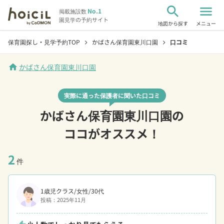
search
menu
No.1
掲載施設数
園見学の予約サイト
地図から探す
メニュー
保育園探し・見学予約TOP
かばさん保育園東川口園
口コミ
chevron_right
chevron_right
home
かばさん保育園東川口園
実際に通った保護者に聞いた口コミ
かばさん保育園東川口園の
ココがオススメ！
2
件
1歳児クラス/女性/30代
投稿：2025年11月