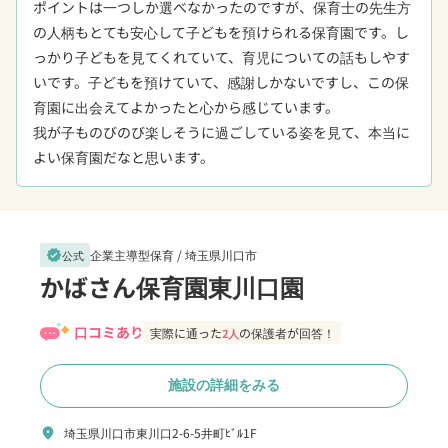
ポイントは一つしか選べなかったのですが、保育士の先生方
の人柄もとても安心して子どもを預けられる保育園です。し
っかり子どもを見てくれていて、育児についての話もしやす
いです。子どもを預けていて、感謝しかないですし、この保
育園に出会えてよかったと心から感じています。

我が子ものびのび楽しそうに過ごしている姿を見て、本当に
よい保育園だなと思います。
企業主導型保育 /
埼玉県川口市
verified
公式
かばさん保育園東川口園
口コミあり
実際に通った
の保護者が回答！
2人
施設の詳細をみる
埼玉県川口市東川口2-6-5井町ﾋﾞﾙ1F
location_on