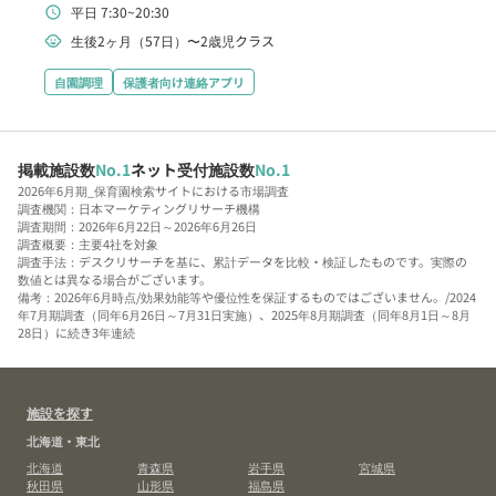
平日 7:30~20:30
schedule
生後2ヶ月（57日）〜2歳児クラス
child_care
自園調理
保護者向け連絡アプリ
掲載施設数
No.1
ネット受付施設数
No.1
2026年6月期_保育園検索サイトにおける市場調査
調査機関：日本マーケティングリサーチ機構
調査期間：2026年6月22日～2026年6月26日
調査概要：主要4社を対象
調査手法：デスクリサーチを基に、累計データを比較・検証したものです。実際の
数値とは異なる場合がございます。
備考：2026年6月時点/効果効能等や優位性を保証するものではございません。/2024
年7月期調査（同年6月26日～7月31日実施）、2025年8月期調査（同年8月1日～8月
28日）に続き3年連続
施設を探す
北海道・東北
北海道
青森県
岩手県
宮城県
秋田県
山形県
福島県