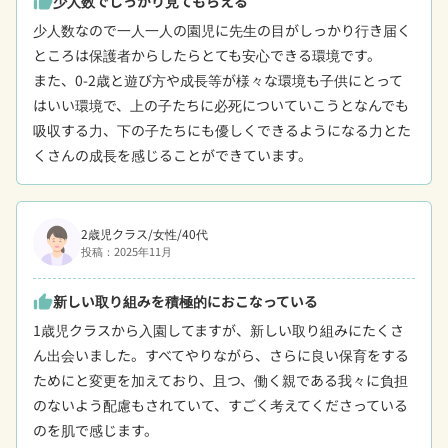
少人数でしっかり見てもらえる
thumb_up
少人数なので一人一人の園児に先生の目がしっかり行き届く
ところは保護者からしたらとても安心できる環境です。

また、0-2歳と遊び方や成長等が様々な環境も子供にとって
はいい環境で、上の子たちに必死についていこうとなんでも
吸収する力、下の子たちにも優しくできるようになる力とた
くさんの成長を感じることができています。
2歳児クラス/女性/40代
投稿：2025年11月
新しい取り組みを積極的におこなっている
thumb_up
1歳児クラスから入園してますが、新しい取り組みにたくさ
ん出会いました。すべてやりながら、さらに良い保育をする
ためにと変更を加えており、且つ、働く親である我々に負担
のないよう配慮もされていて、すごく考えてくださっている
のを肌で感じます。
