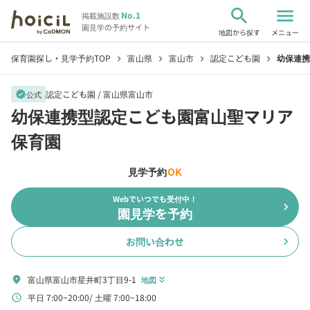
search
menu
No.1
掲載施設数
園見学の予約サイト
地図から探す
メニュー
保育園探し・見学予約TOP
富山県
富山市
認定こども園
幼保連携
chevron_right
chevron_right
chevron_right
chevron_right
認定こども園 /
富山県富山市
verified
公式
幼保連携型認定こども園富山聖マリア
保育園
見学予約
OK
Webでいつでも受付中！
chevron_right
園見学を予約
お問い合わせ
chevron_right
富山県富山市星井町3丁目9-1
location_on
地図
keyboard_double_arrow_down
平日 7:00~20:00
土曜 7:00~18:00
schedule