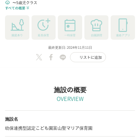
〜5歳児クラス
child_care
すべての概要
keyboard_double_arrow_down
園庭あり
延長保育
一時保育
自園調理
連絡アプリ
最終更新日: 2024年11月11日
リストに追加
施設の概要
OVERVIEW
施設名
幼保連携型認定こども園富山聖マリア保育園