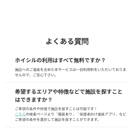
Webでいつでも受付中！
chevron_right
園見学を予約
よくある質問
ホイシルの利用はすべて無料ですか？
施設へのご連絡を含めた本サービスは一切利用料をいただいておりま
せんので、ご安心下さい。
希望するエリアや特徴などで施設を探すこと
はできますか？
ご希望の条件や特徴で施設を探すことは可能です！
こちら
の検索ページより「園庭あり」「保護者向け連絡アプリ」など
ご希望の条件を選択して施設を探すことができます。