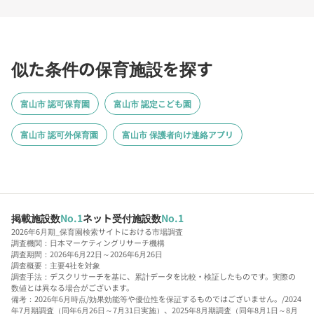
似た条件の保育施設を探す
富山市 認可保育園
富山市 認定こども園
富山市 認可外保育園
富山市 保護者向け連絡アプリ
掲載施設数
No.1
ネット受付施設数
No.1
2026年6月期_保育園検索サイトにおける市場調査
調査機関：日本マーケティングリサーチ機構
調査期間：2026年6月22日～2026年6月26日
調査概要：主要4社を対象
調査手法：デスクリサーチを基に、累計データを比較・検証したものです。実際の
数値とは異なる場合がございます。
備考：2026年6月時点/効果効能等や優位性を保証するものではございません。/2024
年7月期調査（同年6月26日～7月31日実施）、2025年8月期調査（同年8月1日～8月