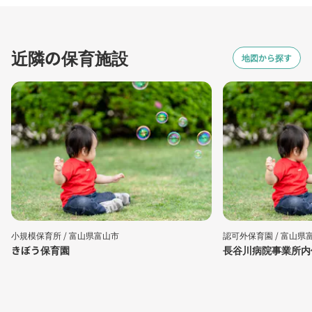
近隣の保育施設
地図から探す
小規模保育所 /
富山県富山市
認可外保育園 /
富山県
きぼう保育園
長谷川病院事業所内