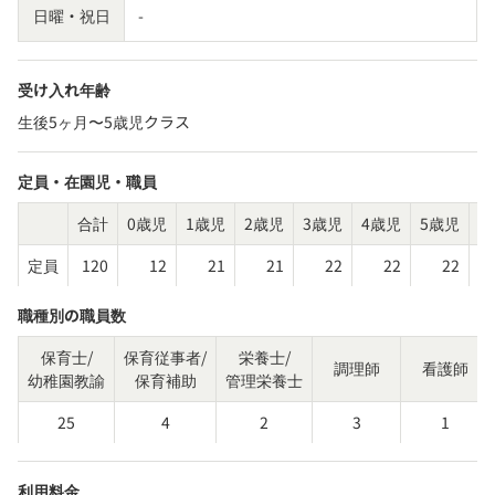
日曜・祝日
-
受け入れ年齢
生後5ヶ月〜5歳児クラス
定員・在園児・職員
合計
0歳児
1歳児
2歳児
3歳児
4歳児
5歳児
そ
定員
120
12
21
21
22
22
22
職種別の職員数
保育士/
保育従事者/
栄養士/
調理師
看護師
幼稚園教諭
保育補助
管理栄養士
25
4
2
3
1
利用料金