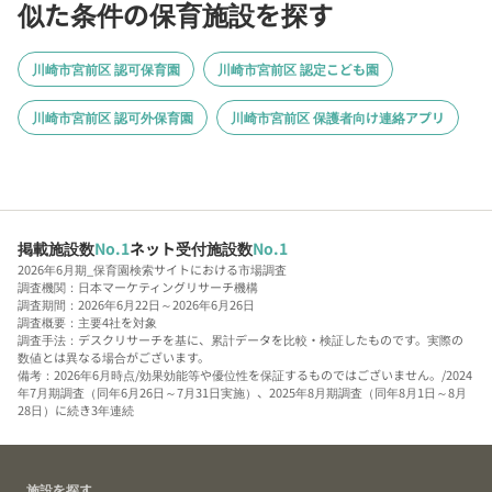
似た条件の保育施設を探す
川崎市宮前区 認可保育園
川崎市宮前区 認定こども園
川崎市宮前区 認可外保育園
川崎市宮前区 保護者向け連絡アプリ
掲載施設数
No.1
ネット受付施設数
No.1
2026年6月期_保育園検索サイトにおける市場調査
調査機関：日本マーケティングリサーチ機構
調査期間：2026年6月22日～2026年6月26日
調査概要：主要4社を対象
調査手法：デスクリサーチを基に、累計データを比較・検証したものです。実際の
数値とは異なる場合がございます。
備考：2026年6月時点/効果効能等や優位性を保証するものではございません。/2024
年7月期調査（同年6月26日～7月31日実施）、2025年8月期調査（同年8月1日～8月
28日）に続き3年連続
施設を探す