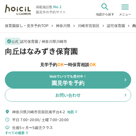
search
menu
No.1
掲載施設数
園見学の予約サイト
地図から探す
メニュー
保育園探し・見学予約TOP
神奈川県
川崎市宮前区
認可保育園
向
chevron_right
chevron_right
chevron_right
chevron_right
認可保育園 /
神奈川県川崎市
verified
公式
向丘はなみずき保育園
見学予約
OK
一時保育相談
OK
Webでいつでも受付中！
chevron_right
園見学を予約
お問い合わせ
chevron_right
神奈川県川崎市宮前区南平台4-2
location_on
地図
keyboard_double_arrow_down
平日 7:00~20:00
土曜 7:00~20:00
schedule
生後5ヶ月〜5歳児クラス
child_care
すべての概要
keyboard_double_arrow_down