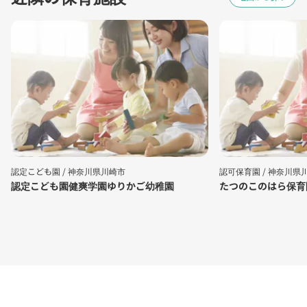
認定こども園 /
神奈川県川崎市
認可保育園 /
神奈川県
認定こども園健爽学園ゆりかご幼稚園
たつのこのはら保育