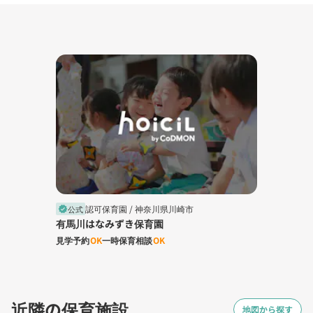
認可保育園 /
神奈川県川崎市
公式
verified
有馬川はなみずき保育園
見学予約
OK
一時保育相談
OK
近隣の保育施設
地図から探す