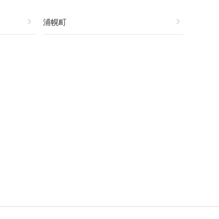
chevron_right
浦幌町
chevron_right