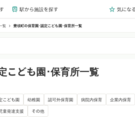
す
駅から施設を探す
気にな
train
grade
一覧
豊頃町の保育園･認定こども園･保育所一覧
chevron_right
定こども園･保育所一覧
定こども園
幼稚園
認可外保育園
病院内保育
企業内保育
児童発達支援
その他