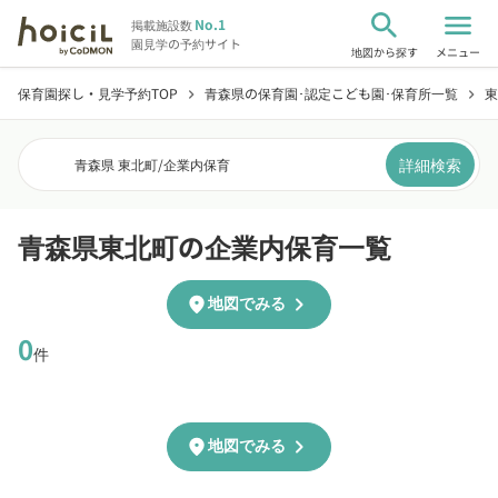
search
menu
No.1
掲載施設数
園見学の予約サイト
地図から探す
メニュー
保育園探し・見学予約TOP
青森県の保育園･認定こども園･保育所一覧
東
chevron_right
chevron_right
詳細検索
青森県 東北町
/
企業内保育
青森県東北町の企業内保育一覧
chevron_right
location_on
地図でみる
0
件
chevron_right
location_on
地図でみる