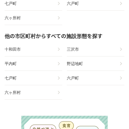
chevron_right
chevron_right
七戸町
六戸町
chevron_right
六ヶ所村
他の市区町村からすべての施設形態を探す
chevron_right
chevron_right
十和田市
三沢市
chevron_right
chevron_right
平内町
野辺地町
chevron_right
chevron_right
七戸町
六戸町
chevron_right
六ヶ所村