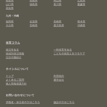
鳥取県
島根県
岡山県
広島県
山口県
徳島県
香川県
愛媛県
高知県
九州・沖縄
福岡県
佐賀県
長崎県
熊本県
大分県
宮崎県
鹿児島県
沖縄県
保育コラム
保活を知る
一時保育を知る
地域別保活情報
こどもの病気とおうちケア
注目の園紹介
ホイシルについて
トップ
利用規約
よくあるご質問
運営会社
個人情報保護方針
お問い合わせについて
求職者・保活者の方はこちら
施設の方はこちら