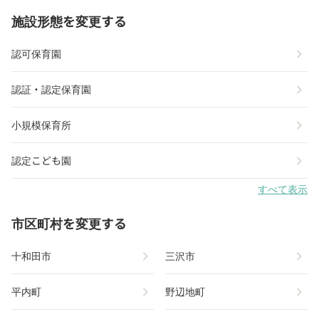
施設形態を変更する
chevron_right
認可保育園
chevron_right
認証・認定保育園
chevron_right
小規模保育所
chevron_right
認定こども園
すべて表示
市区町村を変更する
chevron_right
chevron_right
十和田市
三沢市
chevron_right
chevron_right
平内町
野辺地町