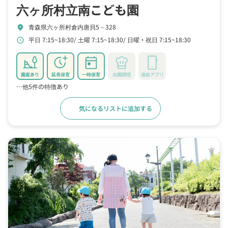
六ヶ所村立南こども園
青森県六ヶ所村倉内唐貝5－328
location_on
平日 7:15~18:30
土曜 7:15~18:30
日曜・祝日 7:15~18:30
schedule
園庭あり
延長保育
一時保育
自園調理
連絡アプリ
…他5件の特徴あり
気になるリストに追加する
詳細をみる