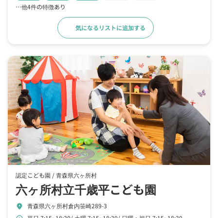
…他4件の特徴あり
気になるリストに追加する
詳細をみる
認定こども園 /
青森県六ヶ所村
六ヶ所村立千歳平こども園
青森県六ヶ所村倉内笹崎289-3
location_on
平日 7:15~18:30
土曜 7:15~18:30
日曜・祝日 7:15~18:30