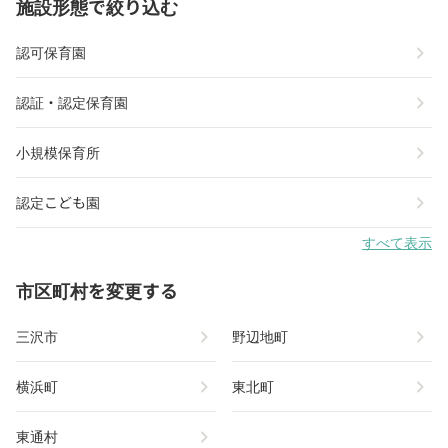
施設形態で絞り込む
chevron_right
認可保育園
chevron_right
認証・認定保育園
chevron_right
小規模保育所
chevron_right
認定こども園
すべて表示
市区町村を変更する
chevron_right
chevron_right
三沢市
野辺地町
chevron_right
chevron_right
横浜町
東北町
chevron_right
東通村