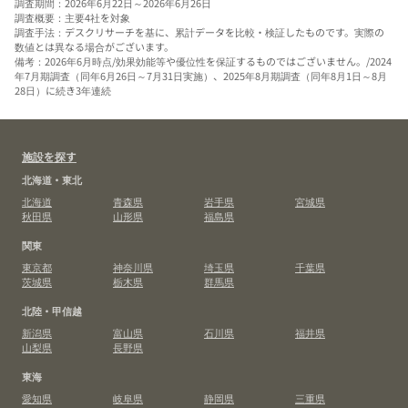
調査期間：2026年6月22日～2026年6月26日
調査概要：主要4社を対象
調査手法：デスクリサーチを基に、累計データを比較・検証したものです。実際の
数値とは異なる場合がございます。
備考：2026年6月時点/効果効能等や優位性を保証するものではございません。/2024
年7月期調査（同年6月26日～7月31日実施）、2025年8月期調査（同年8月1日～8月
28日）に続き3年連続
施設を探す
北海道・東北
北海道
青森県
岩手県
宮城県
秋田県
山形県
福島県
関東
東京都
神奈川県
埼玉県
千葉県
茨城県
栃木県
群馬県
北陸・甲信越
新潟県
富山県
石川県
福井県
山梨県
長野県
東海
愛知県
岐阜県
静岡県
三重県