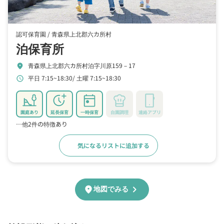
認可保育園 /
青森県上北郡六カ所村
泊保育所
青森県上北郡六カ所村泊字川原159－17
location_on
平日 7:15~18:30
土曜 7:15~18:30
schedule
園庭あり
延長保育
一時保育
自園調理
連絡アプリ
…他2件の特徴あり
気になるリストに追加する
詳細をみる
chevron_right
location_on
地図でみる