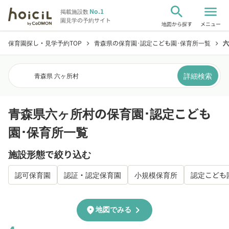
search
menu
No.1
掲載施設数
園見学の予約サイト
地図から探す
メニュー
保育園探し・見学予約TOP
青森県の保育園･認定こども園･保育所一覧
六
chevron_right
chevron_right
詳細検索
青森県 六ヶ所村
青森県六ヶ所村の保育園･認定こども
園･保育所一覧
施設形態で絞り込む
認可保育園
認証・認定保育園
小規模保育所
認定こども
chevron_right
location_on
地図でみる