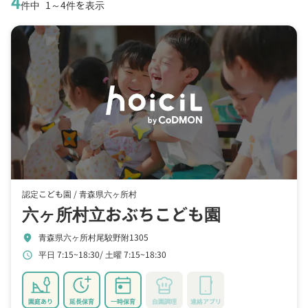
4
件中
1～4件を表示
認定こども園 /
青森県六ヶ所村
六ヶ所村立おぶちこども園
青森県六ヶ所村尾駮野附1305
location_on
平日 7:15~18:30
土曜 7:15~18:30
schedule
園庭あり
延長保育
一時保育
自園調理
連絡アプリ