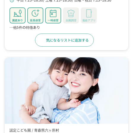
schedule
園庭あり
延長保育
一時保育
自園調理
連絡アプリ
…他5件の特徴あり
気になるリストに追加する
詳細をみる
認定こども園 /
青森県六ヶ所村