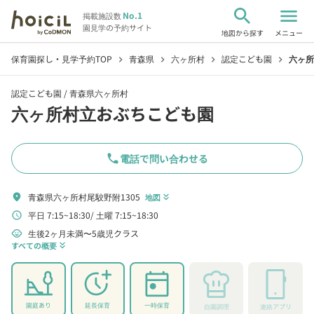
search
menu
No.1
掲載施設数
園見学の予約サイト
地図から探す
メニュー
保育園探し・見学予約TOP
青森県
六ヶ所村
認定こども園
六ヶ所
chevron_right
chevron_right
chevron_right
chevron_right
認定こども園 /
青森県六ヶ所村
六ヶ所村立おぶちこども園
phone
電話で問い合わせる
青森県六ヶ所村尾駮野附1305
location_on
地図
keyboard_double_arrow_down
平日 7:15~18:30
土曜 7:15~18:30
schedule
生後2ヶ月未満〜5歳児クラス
child_care
すべての概要
keyboard_double_arrow_down
園庭あり
延長保育
一時保育
自園調理
連絡アプリ