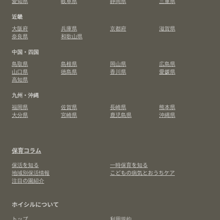
愛知県
岐阜県
静岡県
三重県
近畿
大阪府
兵庫県
京都府
滋賀県
奈良県
和歌山県
中国・四国
鳥取県
島根県
岡山県
広島県
山口県
徳島県
香川県
愛媛県
高知県
九州・沖縄
福岡県
佐賀県
長崎県
熊本県
大分県
宮崎県
鹿児島県
沖縄県
保育コラム
保活を知る
一時保育を知る
地域別保活情報
こどもの病気とおうちケア
注目の園紹介
ホイシルについて
トップ
利用規約