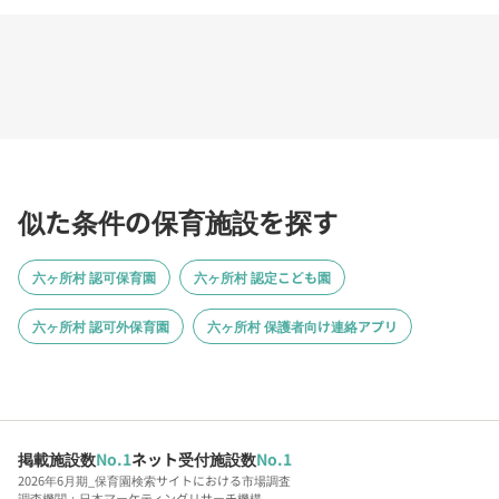
似た条件の保育施設を探す
六ヶ所村 認可保育園
六ヶ所村 認定こども園
六ヶ所村 認可外保育園
六ヶ所村 保護者向け連絡アプリ
掲載施設数
No.1
ネット受付施設数
No.1
2026年6月期_保育園検索サイトにおける市場調査
調査機関：日本マーケティングリサーチ機構