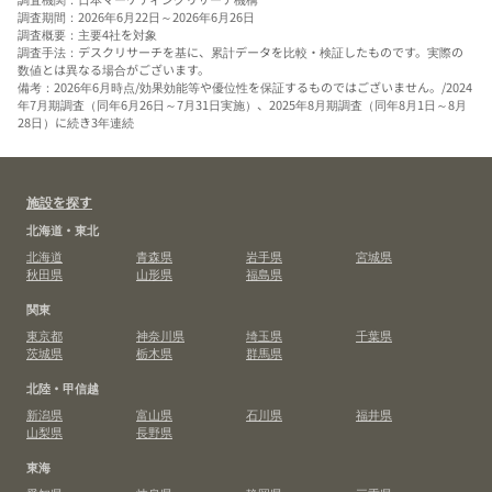
調査期間：2026年6月22日～2026年6月26日
調査概要：主要4社を対象
調査手法：デスクリサーチを基に、累計データを比較・検証したものです。実際の
数値とは異なる場合がございます。
備考：2026年6月時点/効果効能等や優位性を保証するものではございません。/2024
年7月期調査（同年6月26日～7月31日実施）、2025年8月期調査（同年8月1日～8月
28日）に続き3年連続
施設を探す
北海道・東北
北海道
青森県
岩手県
宮城県
秋田県
山形県
福島県
関東
東京都
神奈川県
埼玉県
千葉県
茨城県
栃木県
群馬県
北陸・甲信越
新潟県
富山県
石川県
福井県
山梨県
長野県
東海