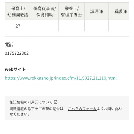
保育士/
保育従事者/
栄養士/
調理師
看護師
幼稚園教諭
保育補助
管理栄養士
27
電話
0175722302
webサイト
https://www.rokkasho.jp/index.cfm/11,9027,21,110,html
施設情報の引用元について
open_in_new
掲載情報の修正をご希望の場合は、
こちらのフォーム
よりお問い合わ
せください。