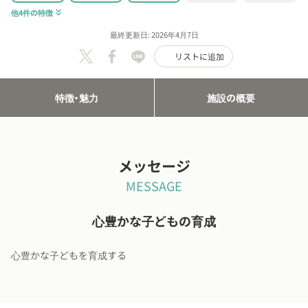
他4件の特徴
keyboard_double_arrow_down
最終更新日: 2026年4月7日
リストに追加
特徴・魅力
施設の概要
メッセージ
MESSAGE
心豊かな子どもの育成
心豊かな子どもを育成する