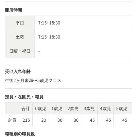
開所時間
平日
7:15~18:30
土曜
7:15~18:30
日曜・祝日
-
受け入れ年齢
生後2ヶ月未満〜5歳児クラス
定員・在園児・職員
合計
0歳児
1歳児
2歳児
3歳児
4歳児
5歳児
そ
定員
215
20
30
30
45
45
45
職種別の職員数