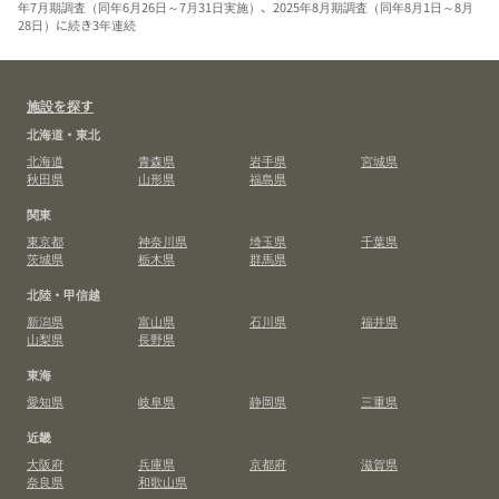
年7月期調査（同年6月26日～7月31日実施）、2025年8月期調査（同年8月1日～8月
28日）に続き3年連続
施設を探す
北海道・東北
北海道
青森県
岩手県
宮城県
秋田県
山形県
福島県
関東
東京都
神奈川県
埼玉県
千葉県
茨城県
栃木県
群馬県
北陸・甲信越
新潟県
富山県
石川県
福井県
山梨県
長野県
東海
愛知県
岐阜県
静岡県
三重県
近畿
大阪府
兵庫県
京都府
滋賀県
奈良県
和歌山県