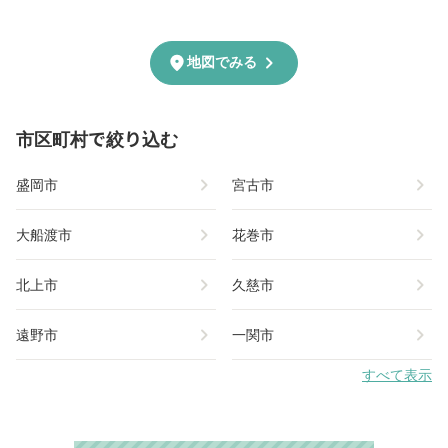
chevron_right
location_on
地図でみる
市区町村で絞り込む
chevron_right
chevron_right
盛岡市
宮古市
chevron_right
chevron_right
大船渡市
花巻市
chevron_right
chevron_right
北上市
久慈市
chevron_right
chevron_right
遠野市
一関市
すべて表示