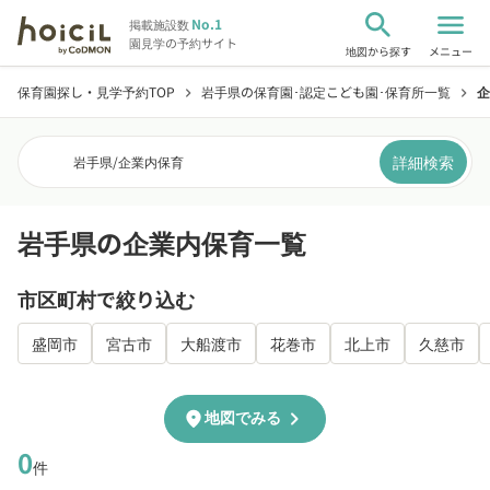
search
menu
No.1
掲載施設数
園見学の予約サイト
地図から探す
メニュー
保育園探し・見学予約TOP
岩手県の保育園･認定こども園･保育所一覧
企
chevron_right
chevron_right
詳細検索
岩手県
/
企業内保育
岩手県の企業内保育一覧
市区町村で絞り込む
盛岡市
宮古市
大船渡市
花巻市
北上市
久慈市
chevron_right
location_on
地図でみる
0
件