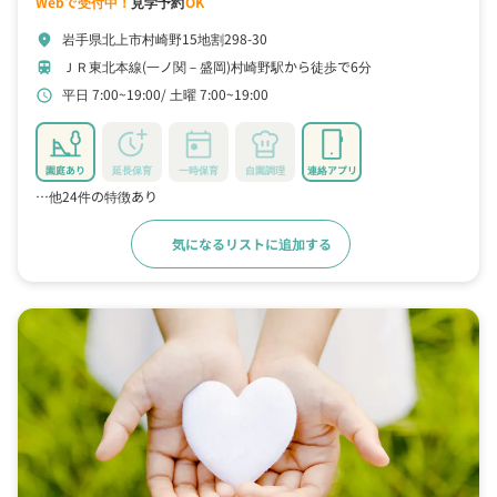
Webで受付中！
見学予約
OK
岩手県北上市村崎野15地割298-30
location_on
ＪＲ東北本線(一ノ関－盛岡)村崎野駅から徒歩で6分
train
平日 7:00~19:00
土曜 7:00~19:00
schedule
園庭あり
延長保育
一時保育
自園調理
連絡アプリ
…他24件の特徴あり
気になるリストに追加する
詳細をみる