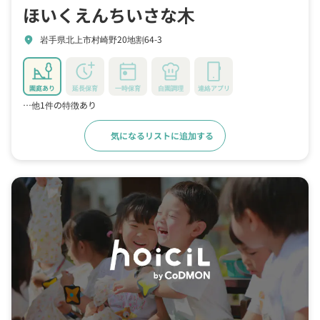
ほいくえんちいさな木
岩手県北上市村崎野20地割64-3
location_on
園庭あり
延長保育
一時保育
自園調理
連絡アプリ
…他1件の特徴あり
気になるリストに追加する
詳細をみる