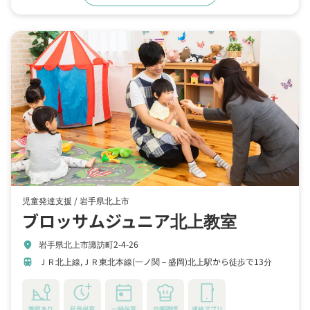
児童発達支援 /
岩手県北上市
ブロッサムジュニア北上教室
岩手県北上市諏訪町2-4-26
location_on
ＪＲ北上線,ＪＲ東北本線(一ノ関－盛岡)北上駅から徒歩で13分
train
園庭あり
延長保育
一時保育
自園調理
連絡アプリ