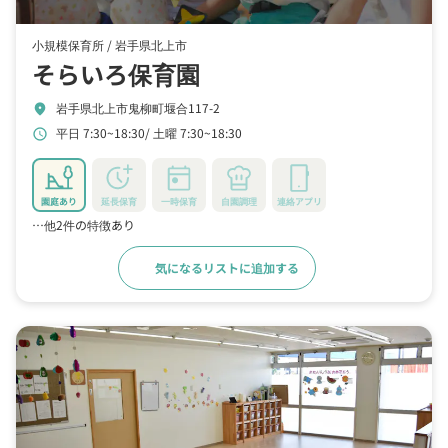
小規模保育所 /
岩手県北上市
そらいろ保育園
岩手県北上市鬼柳町堰合117-2
location_on
平日 7:30~18:30
土曜 7:30~18:30
schedule
園庭あり
延長保育
一時保育
自園調理
連絡アプリ
…他2件の特徴あり
気になるリストに追加する
詳細をみる