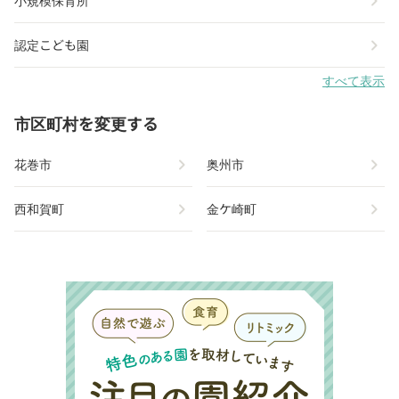
chevron_right
小規模保育所
chevron_right
認定こども園
すべて表示
市区町村を変更する
chevron_right
chevron_right
花巻市
奥州市
chevron_right
chevron_right
西和賀町
金ケ崎町