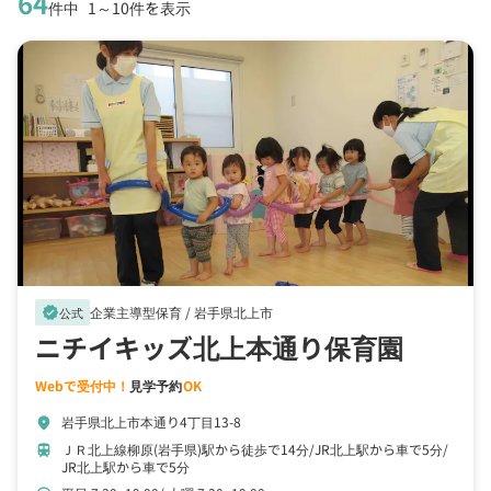
64
件中
1～10件を表示
企業主導型保育 /
岩手県北上市
verified
公式
ニチイキッズ北上本通り保育園
Webで受付中！
見学予約
OK
岩手県北上市本通り4丁目13-8
location_on
ＪＲ北上線柳原(岩手県)駅から徒歩で14分
JR北上駅から車で5分
train
JR北上駅から車で5分