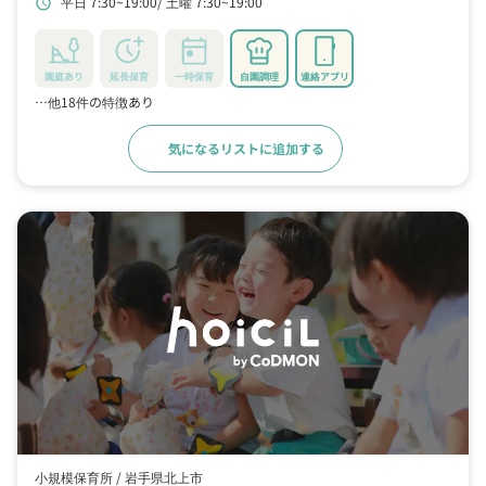
平日 7:30~19:00
土曜 7:30~19:00
schedule
園庭あり
延長保育
一時保育
自園調理
連絡アプリ
…他18件の特徴あり
気になるリストに追加する
詳細をみる
小規模保育所 /
岩手県北上市