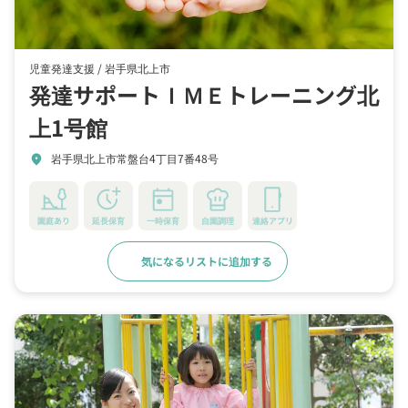
児童発達支援 /
岩手県北上市
発達サポートＩＭＥトレーニング北
上1号館
岩手県北上市常盤台4丁目7番48号
location_on
園庭あり
延長保育
一時保育
自園調理
連絡アプリ
気になるリストに追加する
詳細をみる