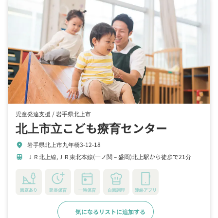
児童発達支援 /
岩手県北上市
北上市立こども療育センター
岩手県北上市九年橋3-12-18
location_on
ＪＲ北上線,ＪＲ東北本線(一ノ関－盛岡)北上駅から徒歩で21分
train
園庭あり
延長保育
一時保育
自園調理
連絡アプリ
気になるリストに追加する
詳細をみる