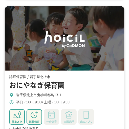
認可保育園 /
岩手県北上市
おにやなぎ保育園
岩手県北上市鬼柳町都鳥13-1
location_on
平日 7:00~19:00
土曜 7:00~19:00
schedule
園庭あり
延長保育
一時保育
自園調理
連絡アプリ
…他4件の特徴あり