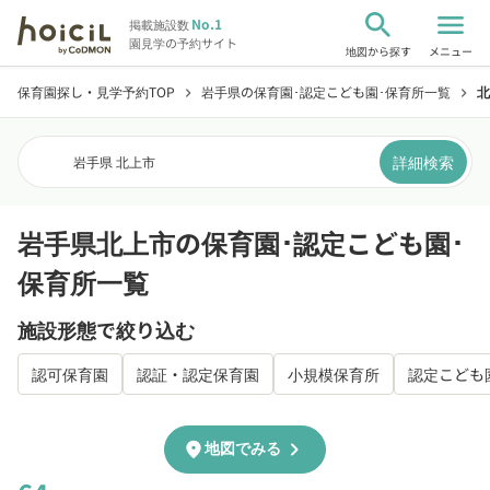
search
menu
No.1
掲載施設数
園見学の予約サイト
地図から探す
メニュー
保育園探し・見学予約TOP
岩手県の保育園･認定こども園･保育所一覧
北
chevron_right
chevron_right
詳細検索
岩手県 北上市
岩手県北上市の保育園･認定こども園･
保育所一覧
施設形態で絞り込む
認可保育園
認証・認定保育園
小規模保育所
認定こども
chevron_right
location_on
地図でみる