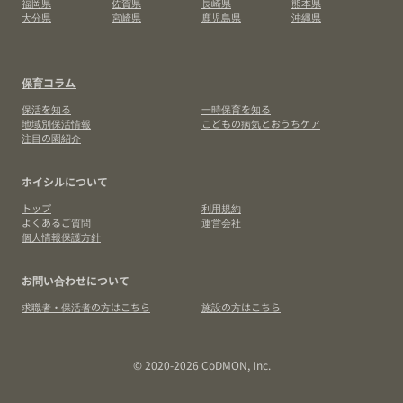
福岡県
佐賀県
長崎県
熊本県
大分県
宮崎県
鹿児島県
沖縄県
保育コラム
保活を知る
一時保育を知る
地域別保活情報
こどもの病気とおうちケア
注目の園紹介
ホイシルについて
トップ
利用規約
よくあるご質問
運営会社
個人情報保護方針
お問い合わせについて
求職者・保活者の方はこちら
施設の方はこちら
© 2020-2026 CoDMON, Inc.