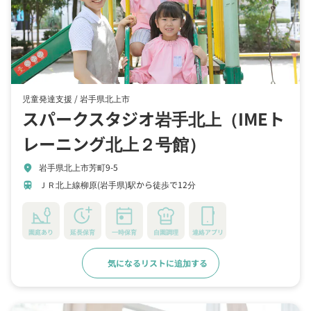
児童発達支援 /
岩手県北上市
スパークスタジオ岩手北上（IMEト
レーニング北上２号館）
岩手県北上市芳町9-5
location_on
ＪＲ北上線柳原(岩手県)駅から徒歩で12分
train
園庭あり
延長保育
一時保育
自園調理
連絡アプリ
気になるリストに追加する
詳細をみる