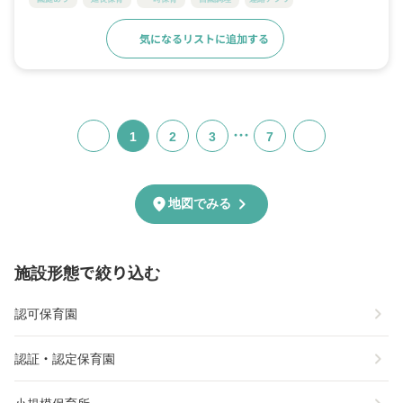
気になるリストに追加する
詳細をみる
…
1
2
3
7
chevron_right
location_on
地図でみる
施設形態で絞り込む
chevron_right
認可保育園
chevron_right
認証・認定保育園