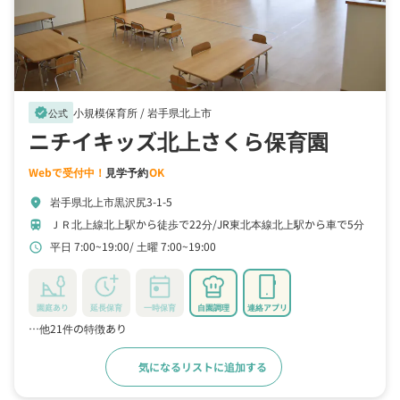
小規模保育所 /
岩手県北上市
verified
公式
ニチイキッズ北上さくら保育園
Webで受付中！
見学予約
OK
岩手県北上市黒沢尻3-1-5
location_on
ＪＲ北上線北上駅から徒歩で22分
JR東北本線北上駅から車で5分
train
平日 7:00~19:00
土曜 7:00~19:00
schedule
園庭あり
延長保育
一時保育
自園調理
連絡アプリ
…他21件の特徴あり
気になるリストに追加する
詳細をみる