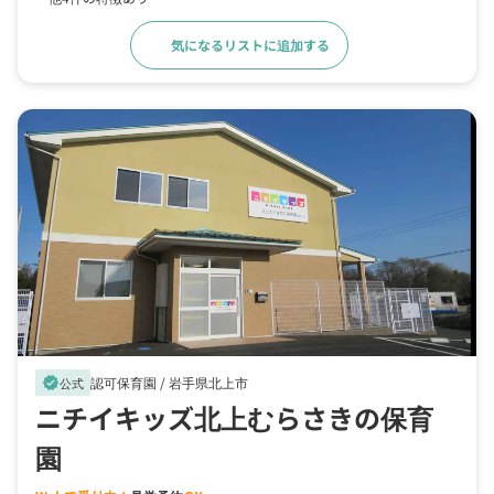
気になるリストに追加する
詳細をみる
認可保育園 /
岩手県北上市
verified
公式
ニチイキッズ北上むらさきの保育
園