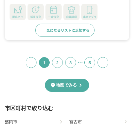
園庭あり
延長保育
一時保育
自園調理
連絡アプリ
気になるリストに追加する
詳細をみる
…
1
2
3
5
chevron_right
location_on
地図でみる
市区町村で絞り込む
chevron_right
chevron_right
盛岡市
宮古市