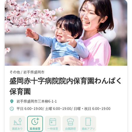
その他 /
岩手県盛岡市
盛岡赤十字病院院内保育園わんぱく
保育園
岩手県盛岡市三本柳6-1-1
location_on
平日 6:00~19:00
土曜 6:00~19:00
日曜・祝日 6:00~19:00
schedule
園庭あり
延長保育
一時保育
自園調理
連絡アプリ