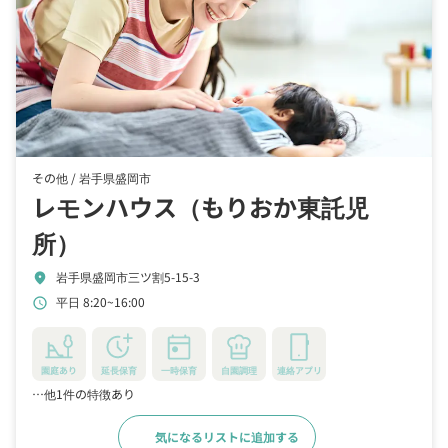
その他 /
岩手県盛岡市
レモンハウス（もりおか東託児
所）
岩手県盛岡市三ツ割5-15-3
location_on
平日 8:20~16:00
schedule
園庭あり
延長保育
一時保育
自園調理
連絡アプリ
…他1件の特徴あり
気になるリストに追加する
詳細をみる