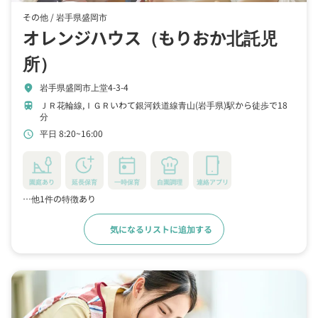
その他 /
岩手県盛岡市
オレンジハウス（もりおか北託児
所）
岩手県盛岡市上堂4-3-4
location_on
ＪＲ花輪線,ＩＧＲいわて銀河鉄道線青山(岩手県)駅から徒歩で18
train
分
平日 8:20~16:00
schedule
園庭あり
延長保育
一時保育
自園調理
連絡アプリ
…他1件の特徴あり
気になるリストに追加する
詳細をみる