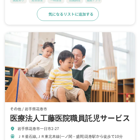
園庭あり
延長保育
一時保育
自園調理
連絡アプリ
気になるリストに追加する
詳細をみる
その他 /
岩手県花巻市
医療法人工藤医院職員託児サービス
岩手県花巻市一日市2-27
location_on
ＪＲ釜石線,ＪＲ東北本線(一ノ関－盛岡)花巻駅から徒歩で10分
train