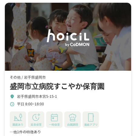
その他 /
岩手県盛岡市
盛岡市立病院すこやか保育園
岩手県盛岡市本宮5-15-1
location_on
平日 8:00~18:00
schedule
園庭あり
延長保育
一時保育
自園調理
連絡アプリ
…他1件の特徴あり