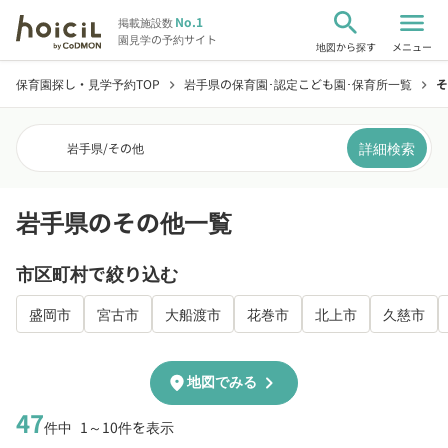
search
menu
No.1
掲載施設数
園見学の予約サイト
地図から探す
メニュー
保育園探し・見学予約TOP
岩手県の保育園･認定こども園･保育所一覧
そ
chevron_right
chevron_right
詳細検索
岩手県
/
その他
岩手県のその他一覧
市区町村で絞り込む
盛岡市
宮古市
大船渡市
花巻市
北上市
久慈市
chevron_right
location_on
地図でみる
47
件中
1～10件を表示