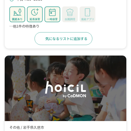
園庭あり
延長保育
一時保育
自園調理
連絡アプリ
…他1件の特徴あり
気になるリストに追加する
詳細をみる
その他 /
岩手県久慈市