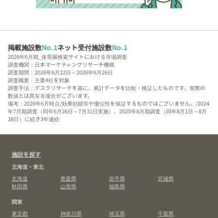
掲載施設数
No.1
ネット受付施設数
No.1
2026年6月期_保育園検索サイトにおける市場調査
調査機関：日本マーケティングリサーチ機構
調査期間：2026年6月22日～2026年6月26日
調査概要：主要4社を対象
調査手法：デスクリサーチを基に、累計データを比較・検証したものです。実際の
数値とは異なる場合がございます。
備考：2026年6月時点/効果効能等や優位性を保証するものではございません。/2024
年7月期調査（同年6月26日～7月31日実施）、2025年8月期調査（同年8月1日～8月
28日）に続き3年連続
施設を探す
北海道・東北
北海道
青森県
岩手県
宮城県
秋田県
山形県
福島県
関東
東京都
神奈川県
埼玉県
千葉県