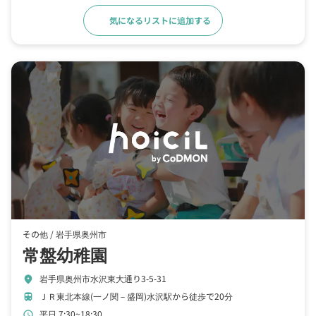
気になるリストに追加する
詳細をみる
その他 /
岩手県奥州市
常盤幼稚園
岩手県奥州市水沢東大通り3-5-31
location_on
ＪＲ東北本線(一ノ関－盛岡)水沢駅から徒歩で20分
train
平日 7:30~18:30
schedule