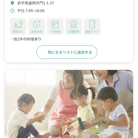
岩手県盛岡市門1-1-27
location_on
平日 7:45~16:00
schedule
園庭あり
延長保育
一時保育
自園調理
連絡アプリ
…他1件の特徴あり
気になるリストに追加する
詳細をみる