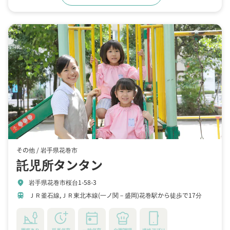
その他 /
岩手県花巻市
託児所タンタン
岩手県花巻市桜台1-58-3
location_on
ＪＲ釜石線,ＪＲ東北本線(一ノ関－盛岡)花巻駅から徒歩で17分
train