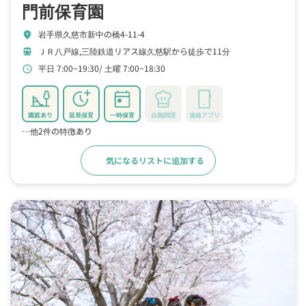
門前保育園
岩手県久慈市新中の橋4-11-4
location_on
ＪＲ八戸線,三陸鉄道リアス線久慈駅から徒歩で11分
train
平日 7:00~19:30
土曜 7:00~18:30
schedule
園庭あり
延長保育
一時保育
自園調理
連絡アプリ
…他2件の特徴あり
気になるリストに追加する
詳細をみる