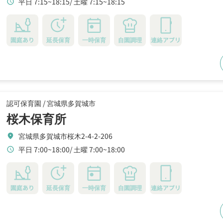
平日 7:15~18:15
土曜 7:15~18:15
schedule
園庭あり
延長保育
一時保育
自園調理
連絡アプリ
認可保育園 /
宮城県多賀城市
桜木保育所
宮城県多賀城市桜木2-4-2-206
location_on
平日 7:00~18:00
土曜 7:00~18:00
schedule
園庭あり
延長保育
一時保育
自園調理
連絡アプリ