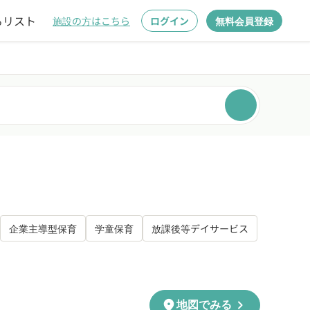
るリスト
施設の方はこちら
ログイン
無料会員登録
企業主導型保育
学童保育
放課後等デイサービス
chevron_right
location_on
地図でみる