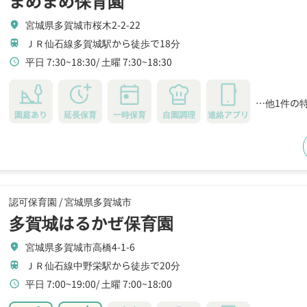
まめまめ保育園
宮城県多賀城市桜木2-2-22
location_on
ＪＲ仙石線多賀城駅から徒歩で18分
train
平日 7:30~18:30
土曜 7:30~18:30
schedule
…他1件の
園庭あり
延長保育
一時保育
自園調理
連絡アプリ
認可保育園 /
宮城県多賀城市
多賀城はるかぜ保育園
宮城県多賀城市高橋4-1-6
location_on
ＪＲ仙石線中野栄駅から徒歩で20分
train
平日 7:00~19:00
土曜 7:00~18:00
schedule