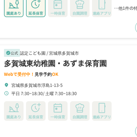
…他1件の
園庭あり
延長保育
一時保育
自園調理
連絡アプリ
認定こども園 /
宮城県多賀城市
公式
verified
多賀城東幼稚園・あずま保育園
Webで受付中！
見学予約
OK
宮城県多賀城市浮島1-13-5
location_on
平日 7:30~18:30
土曜 7:30~18:30
schedule
園庭あり
延長保育
一時保育
自園調理
連絡アプリ