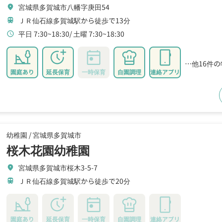
宮城県多賀城市八幡字庚田54
location_on
ＪＲ仙石線多賀城駅から徒歩で13分
train
平日 7:30~18:30
土曜 7:30~18:30
schedule
…他16件
園庭あり
延長保育
一時保育
自園調理
連絡アプリ
幼稚園 /
宮城県多賀城市
桜木花園幼稚園
宮城県多賀城市桜木3-5-7
location_on
ＪＲ仙石線多賀城駅から徒歩で20分
train
園庭あり
延長保育
一時保育
自園調理
連絡アプリ