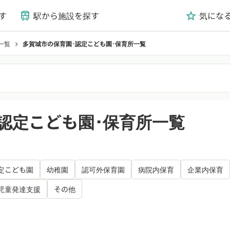
す
駅から施設を探す
気にな
train
grade
一覧
多賀城市の保育園･認定こども園･保育所一覧
chevron_right
認定こども園･保育所一覧
定こども園
幼稚園
認可外保育園
病院内保育
企業内保育
児童発達支援
その他