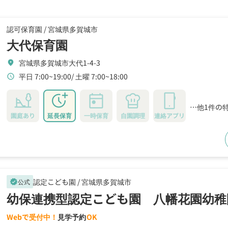
認可保育園 /
宮城県多賀城市
大代保育園
宮城県多賀城市大代1-4-3
location_on
平日 7:00~19:00
土曜 7:00~18:00
schedule
…他1件の
園庭あり
延長保育
一時保育
自園調理
連絡アプリ
認定こども園 /
宮城県多賀城市
公式
verified
幼保連携型認定こども園 八幡花園幼稚
Webで受付中！
見学予約
OK