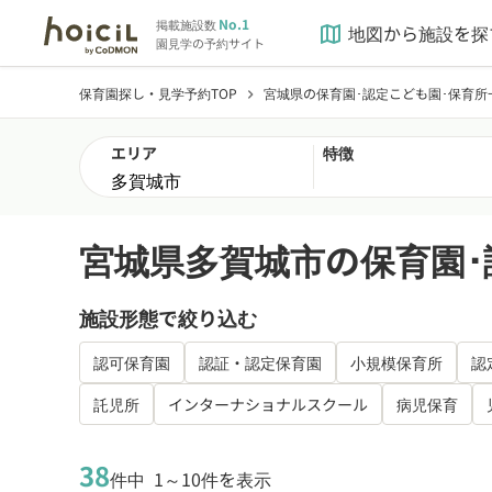
No.1
掲載施設数
地図から施設を探
map
園見学の予約サイト
保育園探し・見学予約TOP
宮城県の保育園･認定こども園･保育所
chevron_right
エリア
特徴
宮城県多賀城市の保育園･
施設形態で絞り込む
認可保育園
認証・認定保育園
小規模保育所
認
託児所
インターナショナルスクール
病児保育
38
件中
1～10件を表示