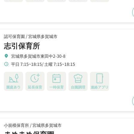
認可保育園 /
宮城県多賀城市
志引保育所
宮城県多賀城市東田中2-30-8
location_on
平日 7:15~18:15
土曜 7:15~18:15
schedule
園庭あり
延長保育
一時保育
自園調理
連絡アプリ
小規模保育所 /
宮城県多賀城市