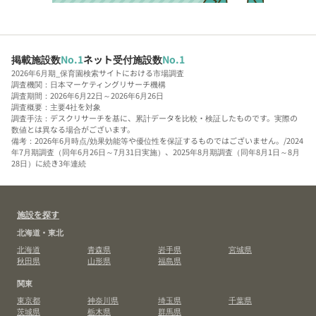
掲載施設数
No.1
ネット受付施設数
No.1
2026年6月期_保育園検索サイトにおける市場調査
調査機関：日本マーケティングリサーチ機構
調査期間：2026年6月22日～2026年6月26日
調査概要：主要4社を対象
調査手法：デスクリサーチを基に、累計データを比較・検証したものです。実際の
数値とは異なる場合がございます。
備考：2026年6月時点/効果効能等や優位性を保証するものではございません。/2024
年7月期調査（同年6月26日～7月31日実施）、2025年8月期調査（同年8月1日～8月
28日）に続き3年連続
施設を探す
北海道・東北
北海道
青森県
岩手県
宮城県
秋田県
山形県
福島県
関東
東京都
神奈川県
埼玉県
千葉県
茨城県
栃木県
群馬県