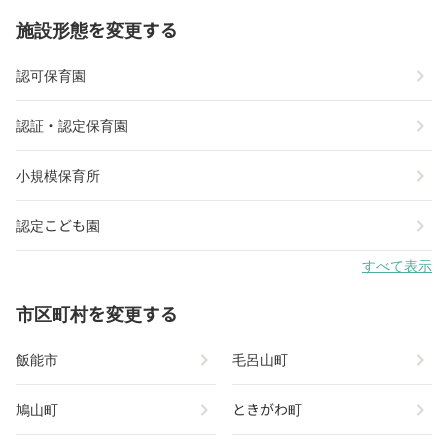
施設形態を変更する
chevron_right
認可保育園
chevron_right
認証・認定保育園
chevron_right
小規模保育所
chevron_right
認定こども園
すべて表示
市区町村を変更する
chevron_right
chevron_right
飯能市
毛呂山町
chevron_right
chevron_right
鳩山町
ときがわ町