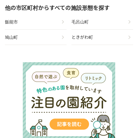
他の市区町村からすべての施設形態を探す
chevron_right
chevron_right
飯能市
毛呂山町
chevron_right
chevron_right
鳩山町
ときがわ町