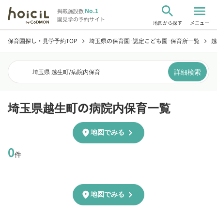
search
menu
No.1
掲載施設数
園見学の予約サイト
地図から探す
メニュー
保育園探し・見学予約TOP
埼玉県の保育園･認定こども園･保育所一覧
越
chevron_right
chevron_right
詳細検索
埼玉県 越生町
/
病院内保育
埼玉県越生町の病院内保育一覧
chevron_right
location_on
地図でみる
0
件
chevron_right
location_on
地図でみる