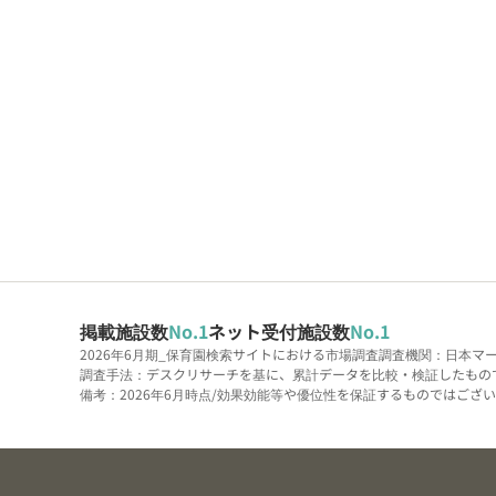
掲載施設数
No.1
ネット受付施設数
No.1
2026年6月期_保育園検索サイトにおける市場調査
調査機関：日本マ
調査手法：デスクリサーチを基に、累計データを比較・検証したもの
備考：2026年6月時点/効果効能等や優位性を保証するものではございま