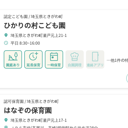
認定こども園 /
埼玉県ときがわ町
ひかりの村こども園
埼玉県ときがわ町瀬戸元上21-1
location_on
平日 8:30~16:00
schedule
…他1件の
園庭あり
延長保育
一時保育
自園調理
連絡アプリ
認可保育園 /
埼玉県ときがわ町
はなぞの保育園
埼玉県ときがわ町瀬戸元上17-1
location_on
ＪＲ八高線(高麗川－高崎)明覚駅から徒歩で28分
train