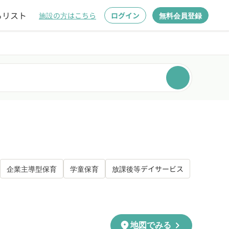
るリスト
施設の方はこちら
ログイン
無料会員登録
企業主導型保育
学童保育
放課後等デイサービス
chevron_right
location_on
地図でみる