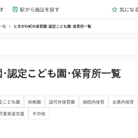
す
駅から施設を探す
気にな
train
grade
一覧
ときがわ町の保育園･認定こども園･保育所一覧
chevron_right
･認定こども園･保育所一覧
定こども園
幼稚園
認可外保育園
病院内保育
企業内保育
児童発達支援
その他