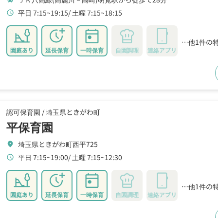
平日 7:15~19:15
土曜 7:15~18:15
schedule
…他1件の
園庭あり
延長保育
一時保育
自園調理
連絡アプリ
認可保育園 /
埼玉県ときがわ町
平保育園
埼玉県ときがわ町西平725
location_on
平日 7:15~19:00
土曜 7:15~12:30
schedule
…他1件の
園庭あり
延長保育
一時保育
自園調理
連絡アプリ