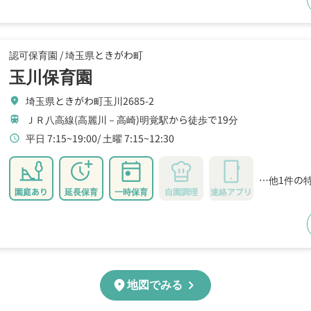
認可保育園 /
埼玉県ときがわ町
玉川保育園
埼玉県ときがわ町玉川2685-2
location_on
ＪＲ八高線(高麗川－高崎)明覚駅から徒歩で19分
train
平日 7:15~19:00
土曜 7:15~12:30
schedule
…他1件の
園庭あり
延長保育
一時保育
自園調理
連絡アプリ
chevron_right
location_on
地図でみる