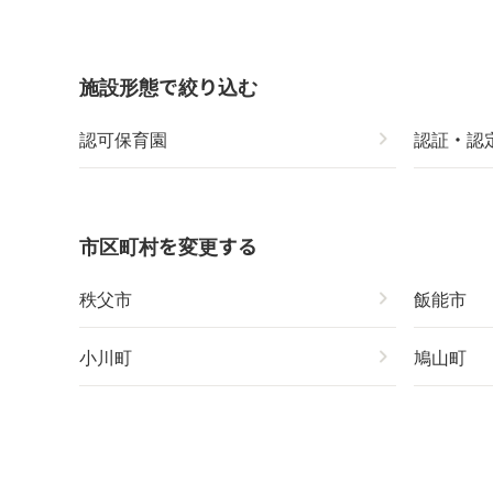
施設形態で絞り込む
認可保育園
chevron_right
認証・認
市区町村を変更する
秩父市
chevron_right
飯能市
小川町
chevron_right
鳩山町