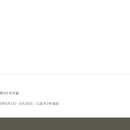
要4社を対象
同年8月1日～8月28日）に続き3年連続