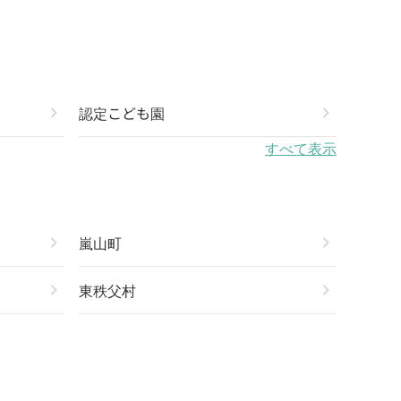
chevron_right
認定こども園
chevron_right
すべて表示
chevron_right
嵐山町
chevron_right
chevron_right
東秩父村
chevron_right