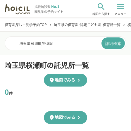
search
menu
No.1
掲載施設数
園見学の予約サイト
地図から探す
メニュー
保育園探し・見学予約TOP
埼玉県の保育園･認定こども園･保育所一覧
横
chevron_right
chevron_right
詳細検索
埼玉県 横瀬町
/
託児所
埼玉県横瀬町の託児所一覧
chevron_right
location_on
地図でみる
0
件
chevron_right
location_on
地図でみる