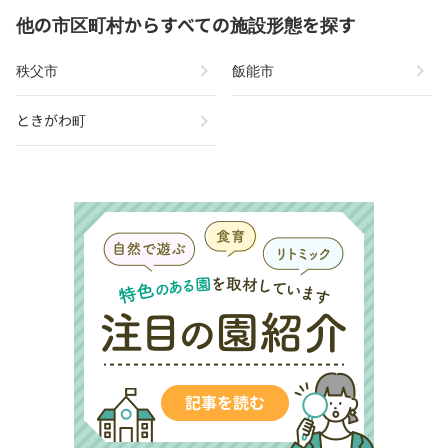
他の市区町村からすべての施設形態を探す
chevron_right
chevron_right
秩父市
飯能市
chevron_right
ときがわ町