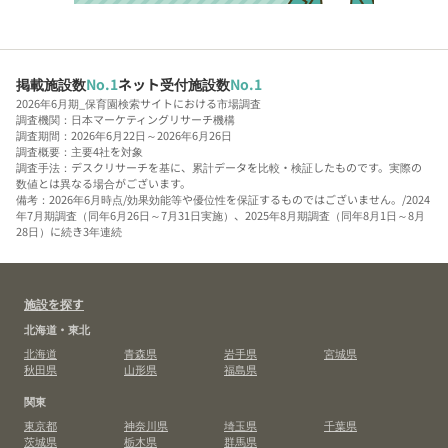
掲載施設数
No.1
ネット受付施設数
No.1
2026年6月期_保育園検索サイトにおける市場調査
調査機関：日本マーケティングリサーチ機構
調査期間：2026年6月22日～2026年6月26日
調査概要：主要4社を対象
調査手法：デスクリサーチを基に、累計データを比較・検証したものです。実際の
数値とは異なる場合がございます。
備考：2026年6月時点/効果効能等や優位性を保証するものではございません。/2024
年7月期調査（同年6月26日～7月31日実施）、2025年8月期調査（同年8月1日～8月
28日）に続き3年連続
施設を探す
北海道・東北
北海道
青森県
岩手県
宮城県
秋田県
山形県
福島県
関東
東京都
神奈川県
埼玉県
千葉県
茨城県
栃木県
群馬県