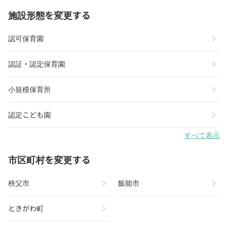
施設形態を変更する
chevron_right
認可保育園
chevron_right
認証・認定保育園
chevron_right
小規模保育所
chevron_right
認定こども園
すべて表示
市区町村を変更する
chevron_right
chevron_right
秩父市
飯能市
chevron_right
ときがわ町