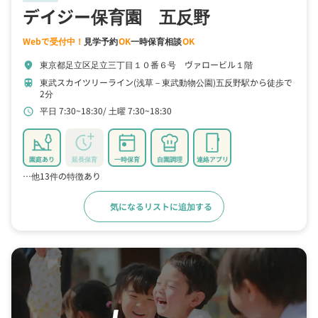
デイジー保育園 五反野
Webで受付中！
見学予約
OK
一時保育相談
OK
東京都足立区足立三丁目１０番６号 ヴァロービル１階
location_on
東武スカイツリーライン(浅草－東武動物公園)五反野駅から徒歩で
train
2分
平日 7:30~18:30
土曜 7:30~18:30
schedule
園庭あり
延長保育
一時保育
自園調理
連絡アプリ
…他13件の特徴あり
気になるリストに追加する
詳細をみる