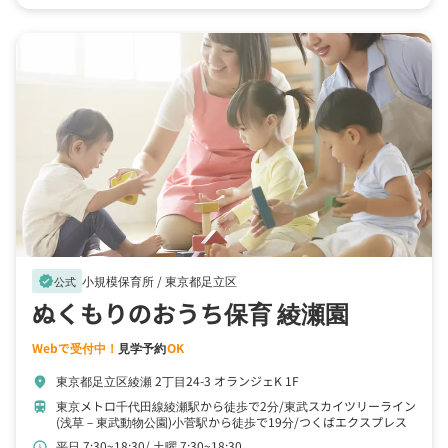
小規模保育所 /
東京都足立区
verified
公式
ぬくもりのおうち保育 綾瀬園
Webで受付中！
見学予約
OK
東京都足立区綾瀬 2丁目24-3 オランジェK 1F
location_on
東京メトロ千代田線綾瀬駅から徒歩で2分
東武スカイツリーライン
train
(浅草－東武動物公園)小菅駅から徒歩で19分
つくばエクスプレス
青井駅から徒歩で23分
平日 7:30~18:30
土曜 7:30~18:30
schedule