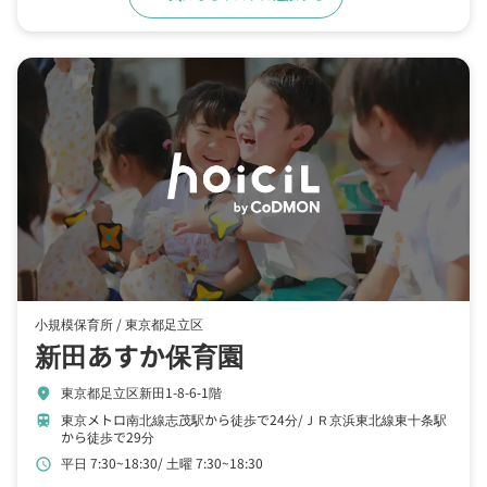
小規模保育所 /
東京都足立区
新田あすか保育園
東京都足立区新田1-8-6‐1階
location_on
東京メトロ南北線志茂駅から徒歩で24分
ＪＲ京浜東北線東十条駅
train
から徒歩で29分
平日 7:30~18:30
土曜 7:30~18:30
schedule