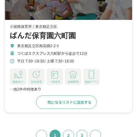
小規模保育所 /
東京都足立区
ぱんだ保育園六町園
東京都足立区南花畑2-2-5
location_on
つくばエクスプレス六町駅から徒歩で12分
train
平日 7:30~18:30
土曜 7:30~18:30
schedule
園庭あり
延長保育
一時保育
自園調理
連絡アプリ
…他2件の特徴あり
気になるリストに追加する
詳細をみる
1
2
3