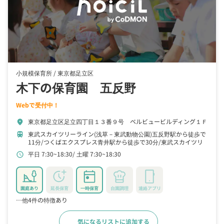
小規模保育所 /
東京都足立区
木下の保育園 五反野
Webで受付中！
東京都足立区足立四丁目１３番９号 ベルビュービルディング１Ｆ
location_on
東武スカイツリーライン(浅草－東武動物公園)五反野駅から徒歩で
train
11分
つくばエクスプレス青井駅から徒歩で30分
東武スカイツリ
ーライン(浅草－東武動物公園),東武大師線西新井駅から徒歩で26
平日 7:30~18:30
土曜 7:30~18:30
schedule
分
園庭あり
延長保育
一時保育
自園調理
連絡アプリ
…他4件の特徴あり
気になるリストに追加する
詳細をみる