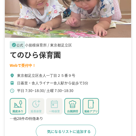
小規模保育所 /
東京都足立区
verified
公式
てのひら保育園
Webで受付中！
東京都足立区舎人一丁目２５番９号
location_on
日暮里・舎人ライナー舎人駅から徒歩で3分
train
平日 7:30~18:30
土曜 7:30~18:30
schedule
園庭あり
延長保育
一時保育
自園調理
連絡アプリ
…他28件の特徴あり
気になるリストに追加する
詳細をみる