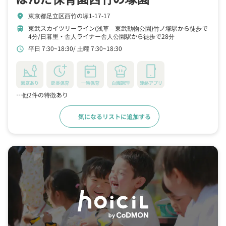
東京都足立区西竹の塚1-17-17
location_on
東武スカイツリーライン(浅草－東武動物公園)竹ノ塚駅から徒歩で
train
4分
日暮里・舎人ライナー舎人公園駅から徒歩で28分
平日 7:30~18:30
土曜 7:30~18:30
schedule
園庭あり
延長保育
一時保育
自園調理
連絡アプリ
…他2件の特徴あり
気になるリストに追加する
詳細をみる