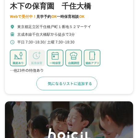
木下の保育園 千住大橋
Webで受付中！
見学予約
OK
一時保育相談
OK
東京都足立区千住橋戸町１番地５２マーケイ
location_on
京成本線千住大橋駅から徒歩で3分
train
平日 7:30~18:30
土曜 7:30~18:30
schedule
園庭あり
延長保育
一時保育
自園調理
連絡アプリ
…他23件の特徴あり
気になるリストに追加する
詳細をみる