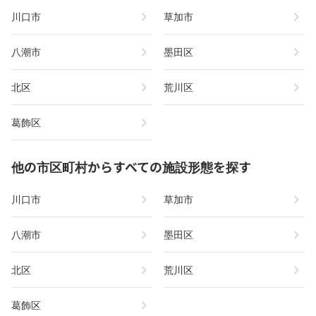
chevron_right
chevron_right
川口市
草加市
chevron_right
chevron_right
八潮市
墨田区
chevron_right
chevron_right
北区
荒川区
chevron_right
葛飾区
他の市区町村からすべての施設形態を探す
chevron_right
chevron_right
川口市
草加市
chevron_right
chevron_right
八潮市
墨田区
chevron_right
chevron_right
北区
荒川区
chevron_right
葛飾区