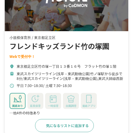
小規模保育所 /
東京都足立区
フレンドキッズランド竹の塚園
Webで受付中！
東京都足立区竹の塚一丁目１３番１６号 フラット竹の塚１階
location_on
東武スカイツリーライン(浅草－東武動物公園)竹ノ塚駅から徒歩で
train
8分
東武スカイツリーライン(浅草－東武動物公園),東武大師線西新
井駅から徒歩で26分
東武大師線大師前駅から徒歩で33分
平日 7:30~18:30
土曜 7:30~18:30
schedule
園庭あり
延長保育
一時保育
自園調理
連絡アプリ
…他4件の特徴あり
気になるリストに追加する
詳細をみる