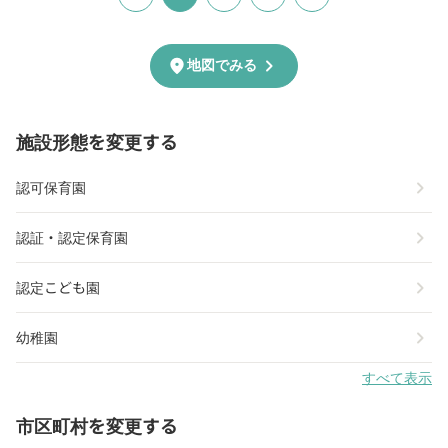
chevron_right
location_on
地図でみる
施設形態を変更する
chevron_right
認可保育園
chevron_right
認証・認定保育園
chevron_right
認定こども園
chevron_right
幼稚園
すべて表示
市区町村を変更する