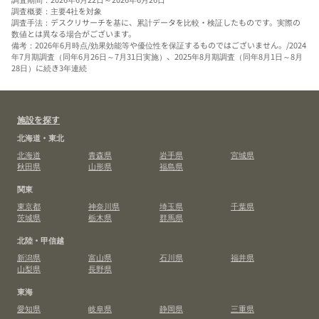
調査概要：主要4社を対象
調査手法：デスクリサーチを基に、累計データを比較・検証したものです。実際の
数値とは異なる場合がございます。
備考：2026年6月時点/効果効能等や優位性を保証するものではございません。/2024
年7月期調査（同年6月26日～7月31日実施）、2025年8月期調査（同年8月1日～8月
28日）に続き3年連続
施設を探す
北海道・東北
北海道
青森県
岩手県
宮城県
秋田県
山形県
福島県
関東
東京都
神奈川県
埼玉県
千葉県
茨城県
栃木県
群馬県
北陸・甲信越
新潟県
富山県
石川県
福井県
山梨県
長野県
東海
愛知県
岐阜県
静岡県
三重県