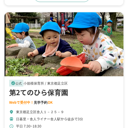
小規模保育所 /
東京都足立区
verified
公式
第2てのひら保育園
Webで受付中！
見学予約
OK
東京都足立区舎人１－２５－９
location_on
日暮里・舎人ライナー舎人駅から徒歩で3分
train
平日 7:30~18:30
schedule