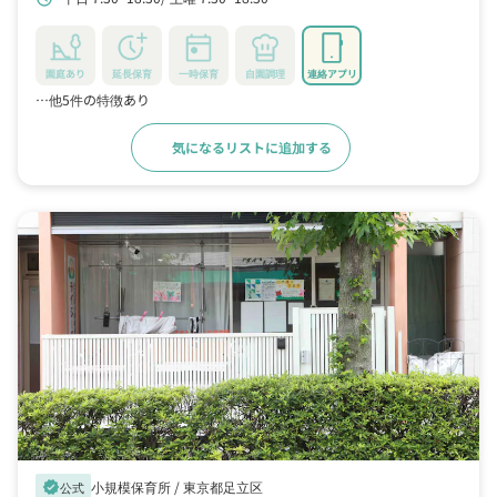
園庭あり
延長保育
一時保育
自園調理
連絡アプリ
…他5件の特徴あり
気になるリストに追加する
詳細をみる
小規模保育所 /
東京都足立区
verified
公式