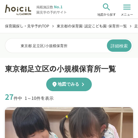
search
menu
No.1
掲載施設数
園見学の予約サイト
地図から探す
メニュー
保育園探し・見学予約TOP
東京都の保育園･認定こども園･保育所一覧
足
chevron_right
chevron_right
詳細検索
東京都 足立区
/
小規模保育所
東京都足立区の小規模保育所一覧
chevron_right
location_on
地図でみる
27
件中
1～10件を表示