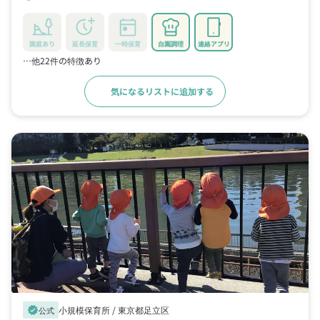
園庭あり
延長保育
一時保育
自園調理
連絡アプリ
…他22件の特徴あり
気になるリストに追加する
詳細をみる
小規模保育所 /
東京都足立区
verified
公式