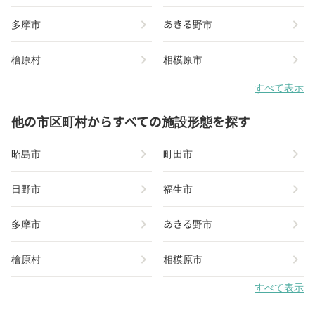
chevron_right
chevron_right
多摩市
あきる野市
chevron_right
chevron_right
檜原村
相模原市
すべて表示
他の市区町村からすべての施設形態を探す
chevron_right
chevron_right
昭島市
町田市
chevron_right
chevron_right
日野市
福生市
chevron_right
chevron_right
多摩市
あきる野市
chevron_right
chevron_right
檜原村
相模原市
すべて表示