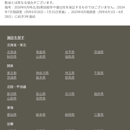
数値とは異なる場合がございます。
備考：2026年6月時点/効果効能等や優位性を保証するものではございません。/2024
年7月期調査（同年6月26日～7月31日実施）、2025年8月期調査（同年8月1日～8月
28日）に続き3年連続
施設を探す
北海道・東北
北海道
青森県
岩手県
宮城県
秋田県
山形県
福島県
関東
東京都
神奈川県
埼玉県
千葉県
茨城県
栃木県
群馬県
北陸・甲信越
新潟県
富山県
石川県
福井県
山梨県
長野県
東海
愛知県
岐阜県
静岡県
三重県
近畿