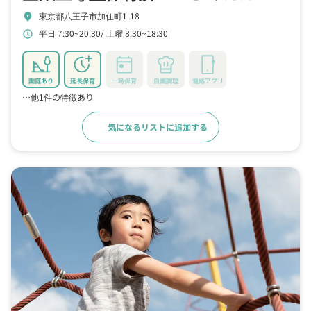
東京都八王子市加住町1-18
location_on
平日 7:30~20:30
土曜 8:30~18:30
schedule
園庭あり
延長保育
一時保育
自園調理
連絡アプリ
…他1件の特徴あり
気になるリストに追加する
詳細をみる