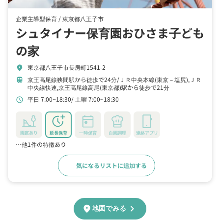
企業主導型保育 /
東京都八王子市
シュタイナー保育園おひさま子ども
の家
東京都八王子市長房町1541-2
location_on
京王高尾線狭間駅から徒歩で24分
ＪＲ中央本線(東京－塩尻),ＪＲ
train
中央線快速,京王高尾線高尾(東京都)駅から徒歩で21分
平日 7:00~18:30
土曜 7:00~18:30
schedule
園庭あり
延長保育
一時保育
自園調理
連絡アプリ
…他1件の特徴あり
気になるリストに追加する
詳細をみる
chevron_right
location_on
地図でみる