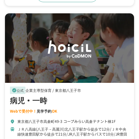
企業主導型保育 /
東京都八王子市
verified
公式
病児・一時
Webで受付中！
見学予約
OK
東京都八王子市高倉町49-3 コープみらい高倉テナント棟1F
location_on
ＪＲ八高線(八王子－高麗川)北八王子駅から徒歩で12分
ＪＲ中央
train
線快速豊田駅から徒歩で21分
JR八王子駅からバスで10分
JR豊田
駅からバスで5分