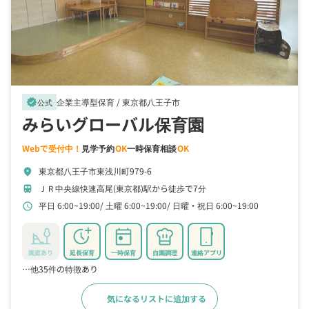
企業主導型保育 /
東京都八王子市
verified
公式
みらいグローバル保育園
Webで受付中！
見学予約
OK
一時保育相談
OK
東京都八王子市東浅川町979-6
location_on
ＪＲ中央線快速高尾(東京都)駅から徒歩で7分
train
平日 6:00~19:00
土曜 6:00~19:00
日曜・祝日 6:00~19:00
schedule
園庭あり
延長保育
一時保育
自園調理
連絡アプリ
…他35件の特徴あり
気になるリストに追加する
詳細をみる