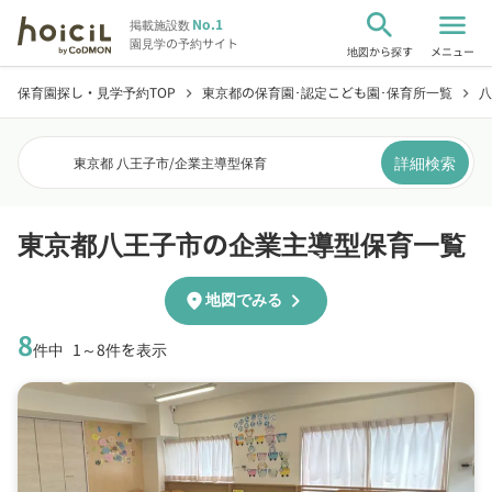
search
menu
No.1
掲載施設数
園見学の予約サイト
地図から探す
メニュー
保育園探し・見学予約TOP
東京都の保育園･認定こども園･保育所一覧
八
chevron_right
chevron_right
詳細検索
東京都 八王子市
/
企業主導型保育
東京都八王子市の企業主導型保育一覧
chevron_right
location_on
地図でみる
8
件中
1～8件を表示