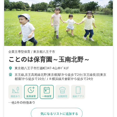
企業主導型保育 /
東京都八王子市
ことのは保育園～玉南北野～
東京都八王子市打越町347-4山本ﾋﾞﾙ1F
location_on
京王線,京王高尾線北野(東京都)駅から徒歩で2分
京王線長沼(東京
train
都)駅から徒歩で16分
ＪＲ横浜線片倉駅から徒歩で24分
園庭あり
延長保育
一時保育
自園調理
連絡アプリ
…他1件の特徴あり
気になるリストに追加する
詳細をみる