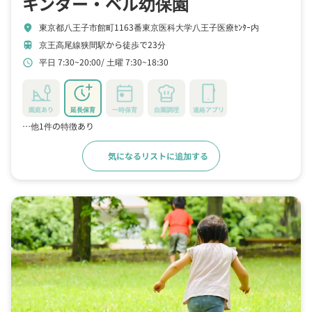
キンダー・ベル幼保園
東京都八王子市館町1163番東京医科大学八王子医療ｾﾝﾀｰ内
location_on
京王高尾線狭間駅から徒歩で23分
train
平日 7:30~20:00
土曜 7:30~18:30
schedule
園庭あり
延長保育
一時保育
自園調理
連絡アプリ
…他1件の特徴あり
気になるリストに追加する
詳細をみる