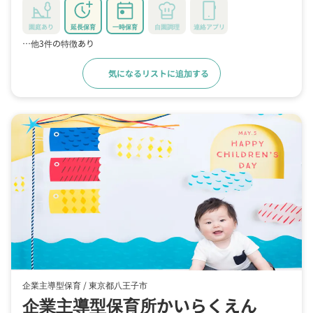
園庭あり
延長保育
一時保育
自園調理
連絡アプリ
…他3件の特徴あり
気になるリストに追加する
詳細をみる
企業主導型保育 /
東京都八王子市
企業主導型保育所かいらくえん