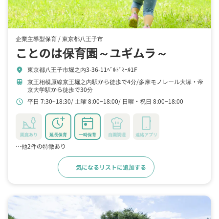
企業主導型保育 /
東京都八王子市
ことのは保育園～ユギムラ～
東京都八王子市堀之内3-36-11ﾍﾞﾙﾄﾞﾐｰﾙ1F
location_on
京王相模原線京王堀之内駅から徒歩で4分
多摩モノレール大塚・帝
train
京大学駅から徒歩で30分
平日 7:30~18:30
土曜 8:00~18:00
日曜・祝日 8:00~18:00
schedule
園庭あり
延長保育
一時保育
自園調理
連絡アプリ
…他2件の特徴あり
気になるリストに追加する
詳細をみる