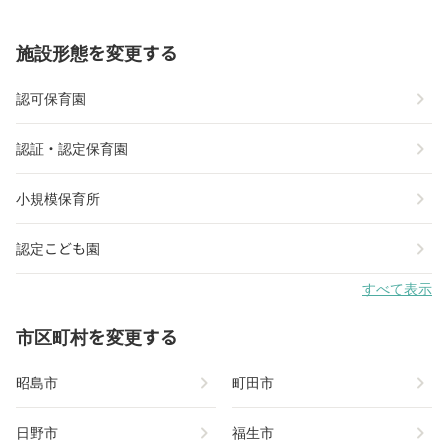
施設形態を変更する
chevron_right
認可保育園
chevron_right
認証・認定保育園
chevron_right
小規模保育所
chevron_right
認定こども園
すべて表示
市区町村を変更する
chevron_right
chevron_right
昭島市
町田市
chevron_right
chevron_right
日野市
福生市