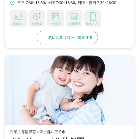
平日 7:30~18:30
土曜 7:30~18:30
日曜・祝日 7:30~18:30
schedule
園庭あり
延長保育
一時保育
自園調理
連絡アプリ
気になるリストに追加する
詳細をみる
企業主導型保育 /
東京都八王子市