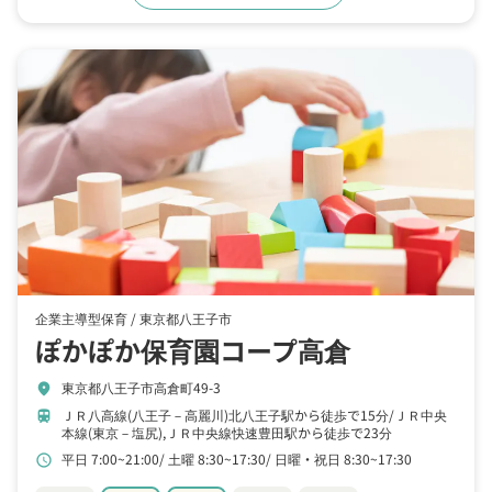
企業主導型保育 /
東京都八王子市
ぽかぽか保育園コープ高倉
東京都八王子市高倉町49-3
location_on
ＪＲ八高線(八王子－高麗川)北八王子駅から徒歩で15分
ＪＲ中央
train
本線(東京－塩尻),ＪＲ中央線快速豊田駅から徒歩で23分
平日 7:00~21:00
土曜 8:30~17:30
日曜・祝日 8:30~17:30
schedule