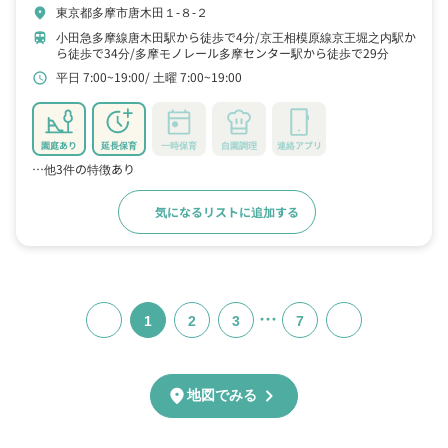
東京都多摩市唐木田１‐８‐２
location_on
小田急多摩線唐木田駅から徒歩で4分
京王相模原線京王堀之内駅か
train
ら徒歩で34分
多摩モノレール多摩センター駅から徒歩で29分
平日 7:00~19:00
土曜 7:00~19:00
schedule
園庭あり
延長保育
一時保育
自園調理
連絡アプリ
…他3件の特徴あり
気になるリストに追加する
詳細をみる
…
1
2
3
7
chevron_right
location_on
地図でみる