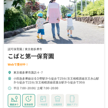
認可保育園 /
東京都多摩市
こばと第一保育園
Webで受付中！
東京都多摩市諏訪４‐７
location_on
小田急多摩線はるひ野駅から徒歩で25分
京王相模原線京王永山駅
train
から徒歩で22分
京王相模原線若葉台駅から徒歩で30分
平日 7:00~20:00
土曜 7:00~20:00
schedule
園庭あり
延長保育
一時保育
自園調理
連絡アプリ