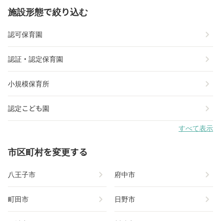
施設形態で絞り込む
chevron_right
認可保育園
chevron_right
認証・認定保育園
chevron_right
小規模保育所
chevron_right
認定こども園
すべて表示
市区町村を変更する
chevron_right
chevron_right
八王子市
府中市
chevron_right
chevron_right
町田市
日野市