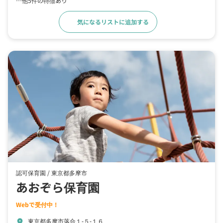
…他5件の特徴あり
気になるリストに追加する
詳細をみる
認可保育園 /
東京都多摩市
あおぞら保育園
Webで受付中！
東京都多摩市落合１‐５‐１６
location_on