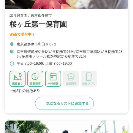
認可保育園 /
東京都多摩市
桜ヶ丘第一保育園
Webで受付中！
東京都多摩市和田６０‐１
location_on
京王線聖蹟桜ケ丘駅から徒歩で26分
京王線百草園駅から徒歩で28
train
分
多摩モノレール松が谷駅から徒歩で31分
平日 7:00~19:00
土曜 7:00~19:00
schedule
園庭あり
延長保育
一時保育
自園調理
連絡アプリ
…他5件の特徴あり
気になるリストに追加する
詳細をみる