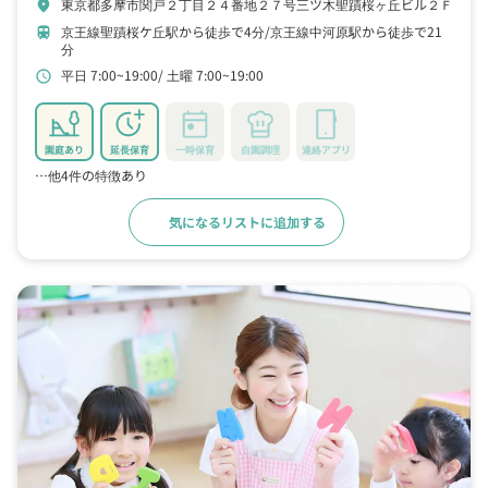
東京都多摩市関戸２丁目２４番地２７号三ツ木聖蹟桜ヶ丘ビル２Ｆ
location_on
京王線聖蹟桜ケ丘駅から徒歩で4分
京王線中河原駅から徒歩で21
train
分
平日 7:00~19:00
土曜 7:00~19:00
schedule
園庭あり
延長保育
一時保育
自園調理
連絡アプリ
…他4件の特徴あり
気になるリストに追加する
詳細をみる