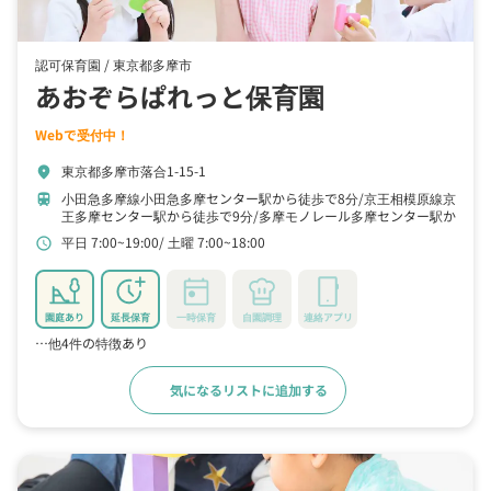
認可保育園 /
東京都多摩市
あおぞらぱれっと保育園
Webで受付中！
東京都多摩市落合1-15-1
location_on
小田急多摩線小田急多摩センター駅から徒歩で8分
京王相模原線京
train
王多摩センター駅から徒歩で9分
多摩モノレール多摩センター駅か
ら徒歩で10分
平日 7:00~19:00
土曜 7:00~18:00
schedule
園庭あり
延長保育
一時保育
自園調理
連絡アプリ
…他4件の特徴あり
気になるリストに追加する
詳細をみる