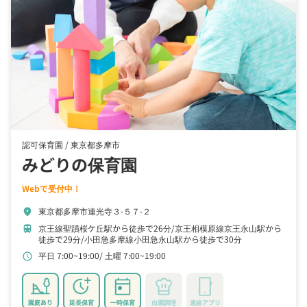
認可保育園 /
東京都多摩市
みどりの保育園
Webで受付中！
東京都多摩市連光寺３‐５７‐２
location_on
京王線聖蹟桜ケ丘駅から徒歩で26分
京王相模原線京王永山駅から
train
徒歩で29分
小田急多摩線小田急永山駅から徒歩で30分
平日 7:00~19:00
土曜 7:00~19:00
schedule
園庭あり
延長保育
一時保育
自園調理
連絡アプリ