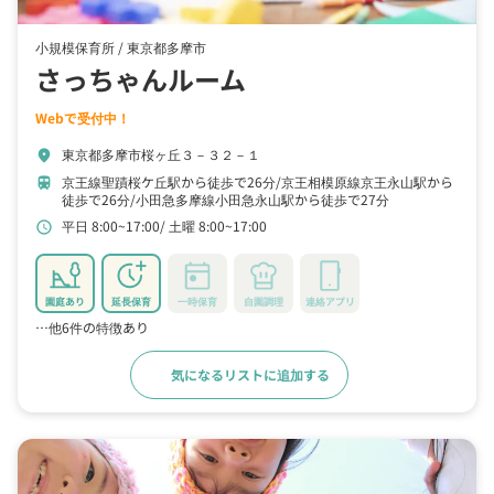
小規模保育所 /
東京都多摩市
さっちゃんルーム
Webで受付中！
東京都多摩市桜ヶ丘３－３２－１
location_on
京王線聖蹟桜ケ丘駅から徒歩で26分
京王相模原線京王永山駅から
train
徒歩で26分
小田急多摩線小田急永山駅から徒歩で27分
平日 8:00~17:00
土曜 8:00~17:00
schedule
園庭あり
延長保育
一時保育
自園調理
連絡アプリ
…他6件の特徴あり
気になるリストに追加する
詳細をみる