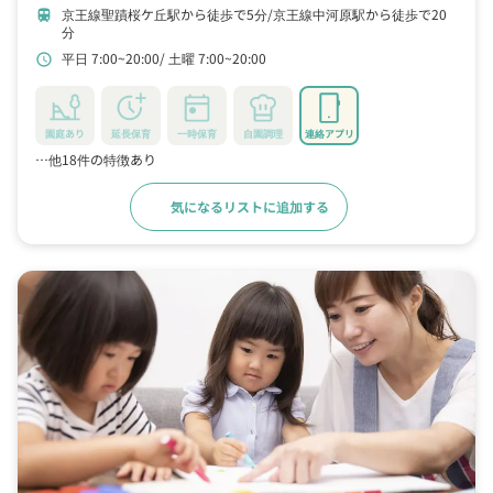
京王線聖蹟桜ケ丘駅から徒歩で5分
京王線中河原駅から徒歩で20
train
分
平日 7:00~20:00
土曜 7:00~20:00
schedule
園庭あり
延長保育
一時保育
自園調理
連絡アプリ
…他18件の特徴あり
気になるリストに追加する
詳細をみる