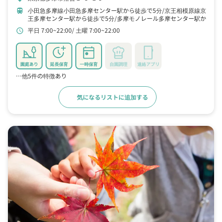
小田急多摩線小田急多摩センター駅から徒歩で5分
京王相模原線京
train
王多摩センター駅から徒歩で5分
多摩モノレール多摩センター駅か
ら徒歩で7分
平日 7:00~22:00
土曜 7:00~22:00
schedule
園庭あり
延長保育
一時保育
自園調理
連絡アプリ
…他5件の特徴あり
気になるリストに追加する
詳細をみる