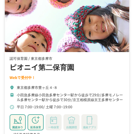
認可保育園 /
東京都多摩市
ピオニイ第二保育園
Webで受付中！
東京都多摩市豊ヶ丘４‐８
location_on
小田急多摩線小田急多摩センター駅から徒歩で29分
多摩モノレー
train
ル多摩センター駅から徒歩で30分
京王相模原線京王多摩センター
駅から徒歩で30分
平日 7:00~19:00
土曜 7:00~19:00
schedule
園庭あり
延長保育
一時保育
自園調理
連絡アプリ