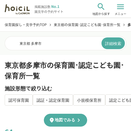
search
menu
No.1
掲載施設数
園見学の予約サイト
地図から探す
メニュー
保育園探し・見学予約TOP
東京都の保育園･認定こども園･保育所一覧
多
chevron_right
chevron_right
詳細検索
東京都 多摩市
東京都多摩市の保育園･認定こども園･
保育所一覧
施設形態で絞り込む
認可保育園
認証・認定保育園
小規模保育所
認定こども
chevron_right
location_on
地図でみる