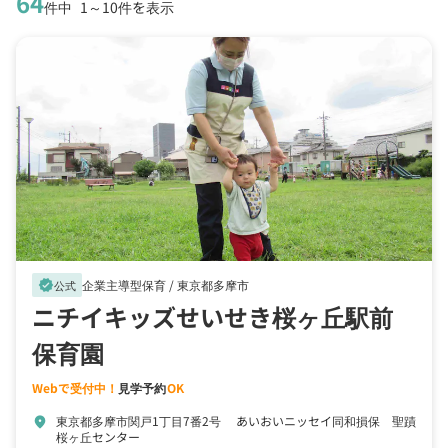
64
件中
1～10件を表示
企業主導型保育 /
東京都多摩市
verified
公式
ニチイキッズせいせき桜ヶ丘駅前
保育園
Webで受付中！
見学予約
OK
東京都多摩市関戸1丁目7番2号 あいおいニッセイ同和損保 聖蹟
location_on
桜ヶ丘センター