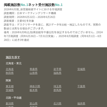
掲載施設数
No.1
ネット受付施設数
No.1
2026年6月期_保育園検索サイトにおける市場調査
調査機関：日本マーケティングリサーチ機構
調査期間：2026年6月22日～2026年6月26日
調査概要：主要4社を対象
調査手法：デスクリサーチを基に、累計データを比較・検証したものです。実際の
数値とは異なる場合がございます。
備考：2026年6月時点/効果効能等や優位性を保証するものではございません。/2024
年7月期調査（同年6月26日～7月31日実施）、2025年8月期調査（同年8月1日～8月
28日）に続き3年連続
施設を探す
北海道・東北
北海道
青森県
岩手県
宮城県
秋田県
山形県
福島県
関東
東京都
神奈川県
埼玉県
千葉県
茨城県
栃木県
群馬県
北陸・甲信越
新潟県
富山県
石川県
福井県