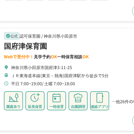
認可保育園 /
神奈川県小田原市
公式
verified
国府津保育園
Webで受付中！
見学予約
OK
一時保育相談
OK
神奈川県小田原市国府津3-11-25
location_on
ＪＲ東海道本線(東京－熱海)国府津駅から徒歩で5分
train
平日 7:00~19:00
土曜 7:00~18:00
schedule
…他26件
園庭あり
延長保育
一時保育
自園調理
連絡アプリ