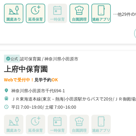
…他29件
園庭あり
延長保育
一時保育
自園調理
連絡アプリ
認可保育園 /
神奈川県小田原市
公式
verified
上府中保育園
Webで受付中！
見学予約
OK
神奈川県小田原市千代694-1
location_on
ＪＲ東海道本線(東京－熱海)小田原駅からバスで20分
ＪＲ御殿場
train
平日 7:00~19:00
土曜 7:00~16:00
schedule
園庭あり
延長保育
一時保育
自園調理
連絡アプリ