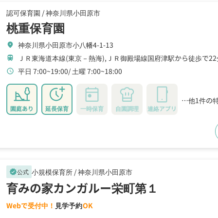
認可保育園 /
神奈川県小田原市
桃重保育園
神奈川県小田原市小八幡4-1-13
location_on
ＪＲ東海道本線(東京－熱海),ＪＲ御殿場線国府津駅から徒歩で22
train
平日 7:00~19:00
土曜 7:00~18:00
schedule
…他1件の
園庭あり
延長保育
一時保育
自園調理
連絡アプリ
小規模保育所 /
神奈川県小田原市
公式
verified
育みの家カンガルー栄町第１
Webで受付中！
見学予約
OK