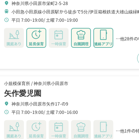
神奈川県小田原市栄町2-5-28
location_on
小田急小田原線小田原駅から徒歩で5分
伊豆箱根鉄道大雄山線緑
train
平日 7:00~19:00
土曜 7:00~19:00
schedule
…他28件
園庭あり
延長保育
一時保育
自園調理
連絡アプリ
小規模保育所 /
神奈川県小田原市
矢作愛児園
神奈川県小田原市矢作17-の9
location_on
平日 7:00~19:00
土曜 7:00~16:00
schedule
…他1件の
園庭あり
延長保育
一時保育
自園調理
連絡アプリ