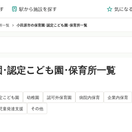
す
駅から施設を探す
気にな
train
grade
所一覧
小田原市の保育園･認定こども園･保育所一覧
chevron_right
･認定こども園･保育所一覧
定こども園
幼稚園
認可外保育園
病院内保育
企業内保育
児童発達支援
その他