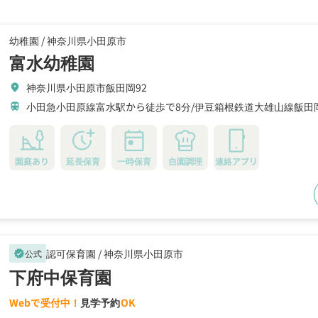
幼稚園 /
神奈川県小田原市
富水幼稚園
神奈川県小田原市飯田岡92
location_on
小田急小田原線富水駅から徒歩で8分
伊豆箱根鉄道大雄山線飯田
train
園庭あり
延長保育
一時保育
自園調理
連絡アプリ
認可保育園 /
神奈川県小田原市
公式
verified
下府中保育園
Webで受付中！
見学予約
OK