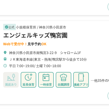
小規模保育所 /
神奈川県小田原市
公式
verified
エンジェルキッズ鴨宮園
Webで受付中！
見学予約
OK
神奈川県小田原市南鴨宮3-22-9 シャローム1F
location_on
ＪＲ東海道本線(東京－熱海)鴨宮駅から徒歩で10分
train
平日 7:00~19:00
土曜 7:00~18:00
schedule
…他35件
園庭あり
延長保育
一時保育
自園調理
連絡アプリ