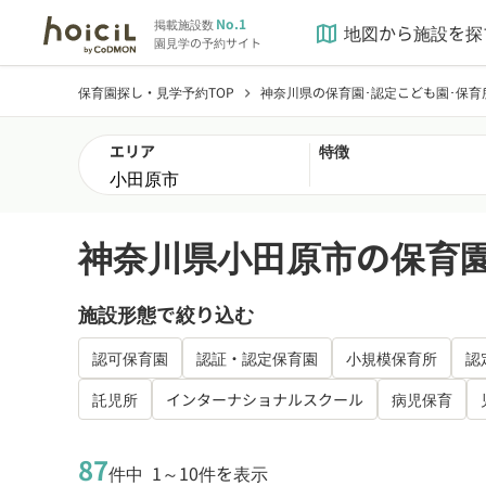
No.1
掲載施設数
地図から施設を探
map
園見学の予約サイト
保育園探し・見学予約TOP
神奈川県の保育園･認定こども園･保育
chevron_right
エリア
特徴
神奈川県小田原市の保育園
施設形態で絞り込む
認可保育園
認証・認定保育園
小規模保育所
認
託児所
インターナショナルスクール
病児保育
87
件中
1～10件を表示