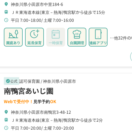
神奈川県小田原市中里184-6
location_on
ＪＲ東海道本線(東京－熱海)鴨宮駅から徒歩で15分
train
平日 7:00~18:00
土曜 7:00~16:00
schedule
…他32件
園庭あり
延長保育
一時保育
自園調理
連絡アプリ
認可保育園 /
神奈川県小田原市
公式
verified
南鴨宮あいじ園
Webで受付中！
見学予約
OK
神奈川県小田原市南鴨宮3-48-12
location_on
ＪＲ東海道本線(東京－熱海)鴨宮駅から徒歩で2分
train
平日 7:00~20:00
土曜 7:00~20:00
schedule