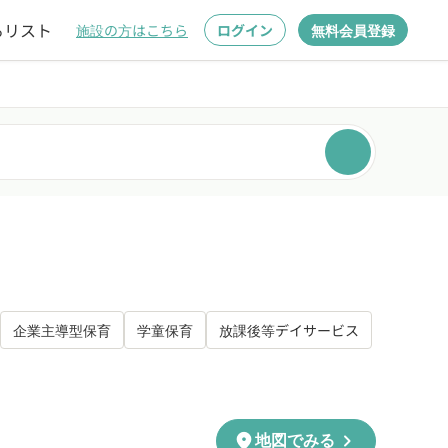
るリスト
施設の方はこちら
ログイン
無料会員登録
企業主導型保育
学童保育
放課後等デイサービス
chevron_right
location_on
地図でみる