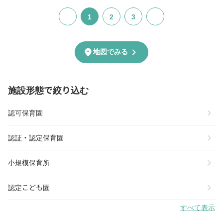
1
2
3
chevron_right
location_on
地図でみる
施設形態で絞り込む
chevron_right
認可保育園
chevron_right
認証・認定保育園
chevron_right
小規模保育所
chevron_right
認定こども園
すべて表示