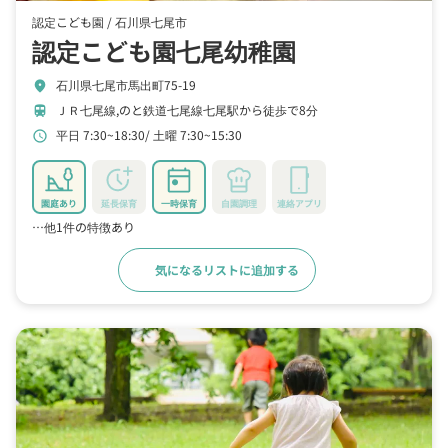
認定こども園 /
石川県七尾市
認定こども園七尾幼稚園
石川県七尾市馬出町75-19
location_on
ＪＲ七尾線,のと鉄道七尾線七尾駅から徒歩で8分
train
平日 7:30~18:30
土曜 7:30~15:30
schedule
園庭あり
延長保育
一時保育
自園調理
連絡アプリ
…他1件の特徴あり
気になるリストに追加する
詳細をみる