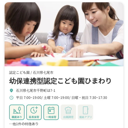
認定こども園 /
石川県七尾市
幼保連携型認定こども園ひまわり
石川県七尾市千野町は7-1
location_on
平日 7:00~19:00
土曜 7:00~19:00
日曜・祝日 7:30~17:30
schedule
園庭あり
延長保育
一時保育
自園調理
連絡アプリ
…他1件の特徴あり