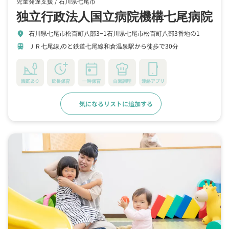
児童発達支援 /
石川県七尾市
独立行政法人国立病院機構七尾病院
石川県七尾市松百町八部3−1石川県七尾市松百町八部3番地の1
location_on
ＪＲ七尾線,のと鉄道七尾線和倉温泉駅から徒歩で30分
train
園庭あり
延長保育
一時保育
自園調理
連絡アプリ
気になるリストに追加する
詳細をみる