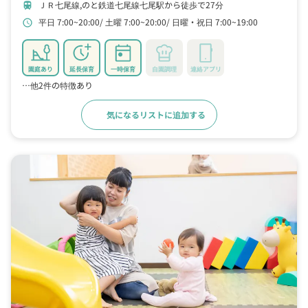
ＪＲ七尾線,のと鉄道七尾線七尾駅から徒歩で27分
train
平日 7:00~20:00
土曜 7:00~20:00
日曜・祝日 7:00~19:00
schedule
園庭あり
延長保育
一時保育
自園調理
連絡アプリ
…他2件の特徴あり
気になるリストに追加する
詳細をみる