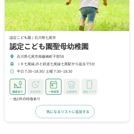
認定こども園 /
石川県七尾市
認定こども園聖母幼稚園
石川県七尾市南藤橋町子部58
location_on
ＪＲ七尾線,のと鉄道七尾線七尾駅から徒歩で5分
train
平日 7:30~18:30
土曜 7:30~18:30
schedule
園庭あり
延長保育
一時保育
自園調理
連絡アプリ
…他1件の特徴あり
気になるリストに追加する
詳細をみる