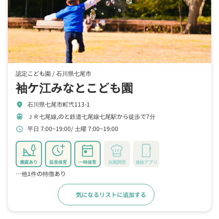
認定こども園 /
石川県七尾市
袖ケ江みなとこども園
石川県七尾市町弐113-1
location_on
ＪＲ七尾線,のと鉄道七尾線七尾駅から徒歩で7分
train
平日 7:00~19:00
土曜 7:00~19:00
schedule
園庭あり
延長保育
一時保育
自園調理
連絡アプリ
…他1件の特徴あり
気になるリストに追加する
詳細をみる