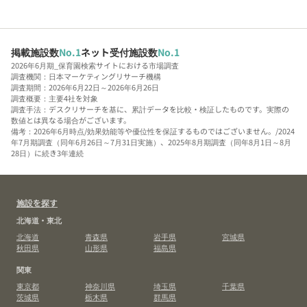
掲載施設数
No.1
ネット受付施設数
No.1
2026年6月期_保育園検索サイトにおける市場調査
調査機関：日本マーケティングリサーチ機構
調査期間：2026年6月22日～2026年6月26日
調査概要：主要4社を対象
調査手法：デスクリサーチを基に、累計データを比較・検証したものです。実際の
数値とは異なる場合がございます。
備考：2026年6月時点/効果効能等や優位性を保証するものではございません。/2024
年7月期調査（同年6月26日～7月31日実施）、2025年8月期調査（同年8月1日～8月
28日）に続き3年連続
施設を探す
北海道・東北
北海道
青森県
岩手県
宮城県
秋田県
山形県
福島県
関東
東京都
神奈川県
埼玉県
千葉県
茨城県
栃木県
群馬県