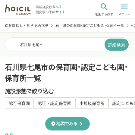
search
menu
No.1
掲載施設数
園見学の予約サイト
地図から探す
メニュー
保育園探し・見学予約TOP
石川県の保育園･認定こども園･保育所一覧
七
chevron_right
chevron_right
詳細検索
石川県 七尾市
石川県七尾市の保育園･認定こども園･
保育所一覧
施設形態で絞り込む
認可保育園
認証・認定保育園
小規模保育所
認定こども
chevron_right
location_on
地図でみる