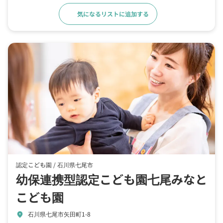
気になるリストに追加する
詳細をみる
認定こども園 /
石川県七尾市
幼保連携型認定こども園七尾みなと
こども園
石川県七尾市矢田町1-8
location_on