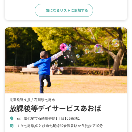
気になるリストに追加する
詳細をみる
児童発達支援 /
石川県七尾市
放課後等デイサービスあおば
石川県七尾市石崎町香島1丁目106番地1
location_on
ＪＲ七尾線,のと鉄道七尾線和倉温泉駅から徒歩で10分
train