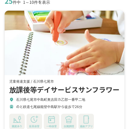
25
件中
1～10件を表示
児童発達支援 /
石川県七尾市
放課後等デイサービスサンフラワー
石川県七尾市中島町奥吉田カ乙部一番甲二地
location_on
のと鉄道七尾線能登中島駅から徒歩で26分
train
園庭あり
延長保育
一時保育
自園調理
連絡アプリ