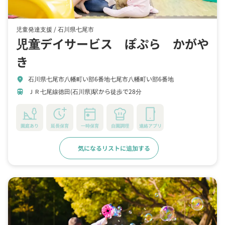
児童発達支援 /
石川県七尾市
児童デイサービス ぽぷら かがや
き
石川県七尾市八幡町い部6番地七尾市八幡町い部6番地
location_on
ＪＲ七尾線徳田(石川県)駅から徒歩で28分
train
園庭あり
延長保育
一時保育
自園調理
連絡アプリ
気になるリストに追加する
詳細をみる