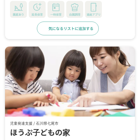
園庭あり
延長保育
一時保育
自園調理
連絡アプリ
気になるリストに追加する
詳細をみる
児童発達支援 /
石川県七尾市
ほうぷ子どもの家