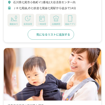
石川県七尾市小島町イ1番地1大谷済美センター内
location_on
ＪＲ七尾線,のと鉄道七尾線七尾駅から徒歩で14分
train
園庭あり
延長保育
一時保育
自園調理
連絡アプリ
気になるリストに追加する
詳細をみる