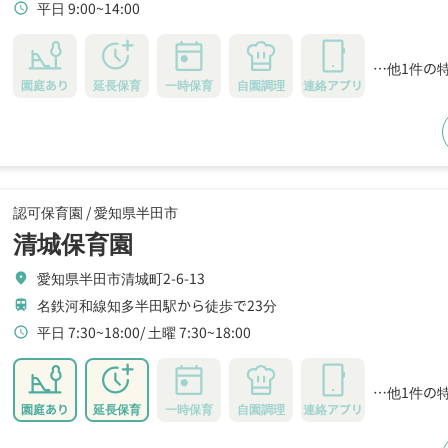
平日 9:00~14:00
schedule
…他1件の
園庭あり
延長保育
一時保育
自園調理
連絡アプリ
認可保育園 /
愛知県半田市
清城保育園
愛知県半田市清城町2-6-13
location_on
名鉄河和線知多半田駅から徒歩で23分
train
平日 7:30~18:00
土曜 7:30~18:00
schedule
…他1件の
園庭あり
延長保育
一時保育
自園調理
連絡アプリ