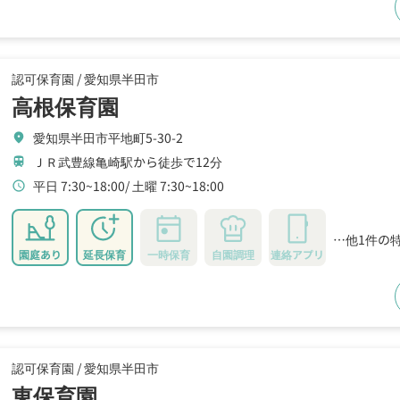
認可保育園 /
愛知県半田市
高根保育園
愛知県半田市平地町5-30-2
location_on
ＪＲ武豊線亀崎駅から徒歩で12分
train
平日 7:30~18:00
土曜 7:30~18:00
schedule
…他1件の
園庭あり
延長保育
一時保育
自園調理
連絡アプリ
認可保育園 /
愛知県半田市
東保育園