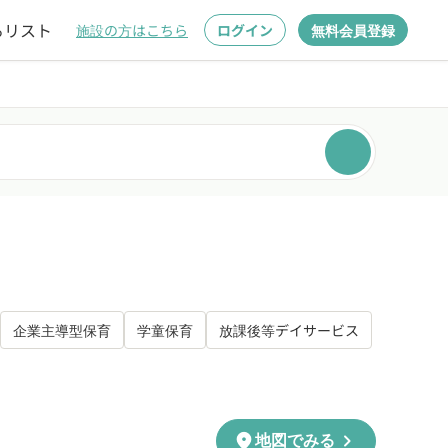
るリスト
施設の方はこちら
ログイン
無料会員登録
企業主導型保育
学童保育
放課後等デイサービス
chevron_right
location_on
地図でみる