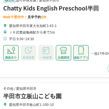
verified
Chatty Kids English Preschool半田
Webで受付中！
見学予約
OK
愛知県半田市東大矢知町3-43-1
location_on
ＪＲ武豊線亀崎駅から車で5分
train
平日 9:30~14:30
schedule
…他17件
園庭あり
延長保育
一時保育
自園調理
連絡アプリ
その他 /
愛知県半田市
半田市立板山こども園
愛知県半田市板山町1-100-10
location_on