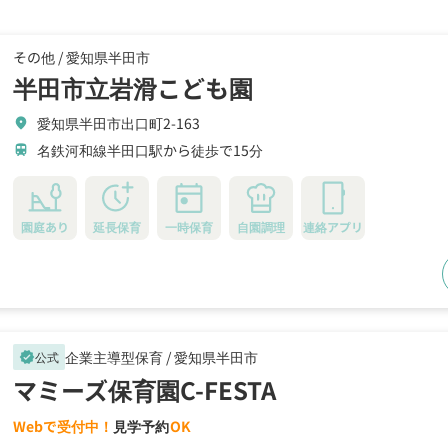
その他 /
愛知県半田市
半田市立岩滑こども園
愛知県半田市出口町2-163
location_on
名鉄河和線半田口駅から徒歩で15分
train
園庭あり
延長保育
一時保育
自園調理
連絡アプリ
企業主導型保育 /
愛知県半田市
公式
verified
マミーズ保育園C-FESTA
Webで受付中！
見学予約
OK