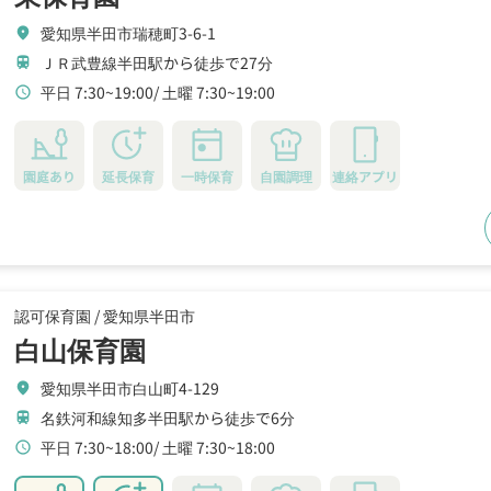
愛知県半田市瑞穂町3-6-1
location_on
ＪＲ武豊線半田駅から徒歩で27分
train
平日 7:30~19:00
土曜 7:30~19:00
schedule
園庭あり
延長保育
一時保育
自園調理
連絡アプリ
認可保育園 /
愛知県半田市
白山保育園
愛知県半田市白山町4-129
location_on
名鉄河和線知多半田駅から徒歩で6分
train
平日 7:30~18:00
土曜 7:30~18:00
schedule