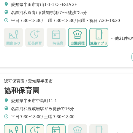
愛知県半田市青山1-1-1 C-FESTA 3F
location_on
名鉄河和線青山(愛知県)駅から徒歩で5分
train
平日 7:30~18:30
土曜 7:30~18:30
日曜・祝日 7:30~18:30
schedule
…他21件
園庭あり
延長保育
一時保育
自園調理
連絡アプリ
認可保育園 /
愛知県半田市
協和保育園
愛知県半田市中島町11-1
location_on
名鉄河和線成岩駅から徒歩で16分
train
平日 7:30~18:00
土曜 7:30~18:00
schedule