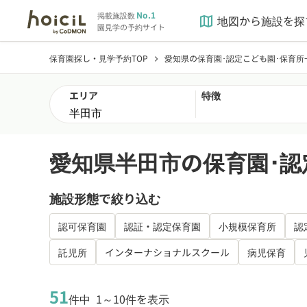
No.1
掲載施設数
地図から施設を探
map
園見学の予約サイト
保育園探し・見学予約TOP
愛知県の保育園･認定こども園･保育所
chevron_right
エリア
特徴
愛知県半田市の保育園･認
施設形態で絞り込む
認可保育園
認証・認定保育園
小規模保育所
認
託児所
インターナショナルスクール
病児保育
51
件中
1～10件を表示