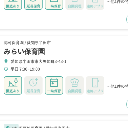
…他1件の
園庭あり
延長保育
一時保育
自園調理
連絡アプリ
認可保育園 /
愛知県半田市
みらい保育園
愛知県半田市東大矢知町3-43-1
location_on
平日 7:30~19:00
schedule
…他1件の
園庭あり
延長保育
一時保育
自園調理
連絡アプリ
認可外保育園 /
愛知県半田市
公式