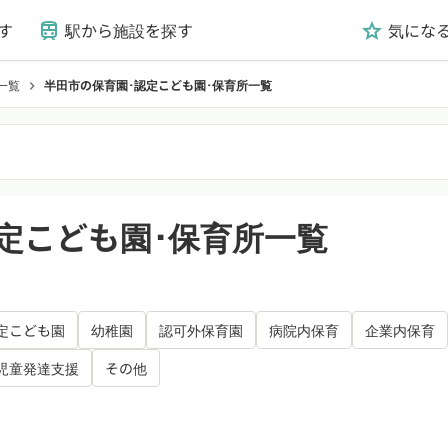
す
駅から施設を探す
気にな
train
grade
一覧
半田市の保育園･認定こども園･保育所一覧
chevron_right
定こども園･保育所一覧
定こども園
幼稚園
認可外保育園
病院内保育
企業内保育
児童発達支援
その他