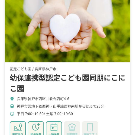
認定こども園 /
兵庫県神戸市
幼保連携型認定こども園同朋にこに
こ園
兵庫県神戸市西区井吹台西町4-6
location_on
神戸市営地下鉄西神・山手線西神南駅から徒歩で23分
train
平日 7:00~19:30
土曜 7:00~19:30
schedule
園庭あり
延長保育
一時保育
自園調理
連絡アプリ