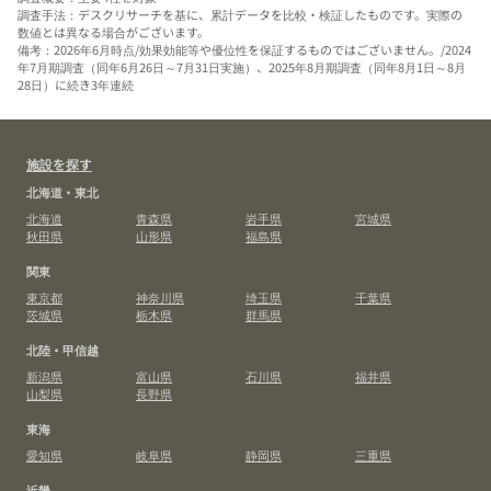
調査手法：デスクリサーチを基に、累計データを比較・検証したものです。実際の
数値とは異なる場合がございます。
備考：2026年6月時点/効果効能等や優位性を保証するものではございません。/2024
年7月期調査（同年6月26日～7月31日実施）、2025年8月期調査（同年8月1日～8月
28日）に続き3年連続
施設を探す
北海道・東北
北海道
青森県
岩手県
宮城県
秋田県
山形県
福島県
関東
東京都
神奈川県
埼玉県
千葉県
茨城県
栃木県
群馬県
北陸・甲信越
新潟県
富山県
石川県
福井県
山梨県
長野県
東海
愛知県
岐阜県
静岡県
三重県
近畿