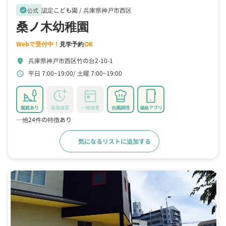
認定こども園 /
兵庫県神戸市西区
verified
公式
桑ノ木幼稚園
Webで受付中！
見学予約
OK
兵庫県神戸市西区竹の台2-10-1
location_on
平日 7:00~19:00
土曜 7:00~19:00
schedule
園庭あり
延長保育
一時保育
自園調理
連絡アプリ
…他24件の特徴あり
気になるリストに追加する
詳細をみる