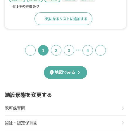
…他1件の特徴あり
気になるリストに追加する
詳細をみる
…
1
2
3
4
chevron_right
location_on
地図でみる
施設形態を変更する
chevron_right
認可保育園
chevron_right
認証・認定保育園