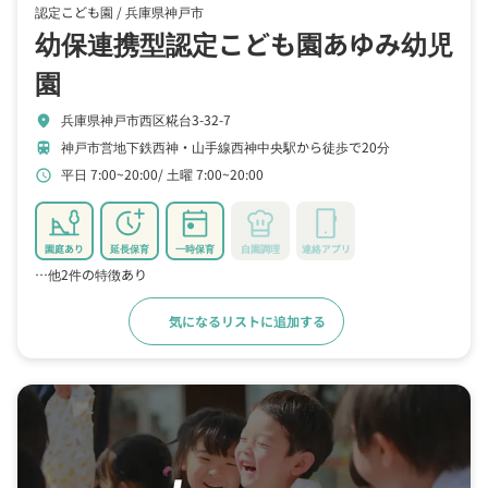
認定こども園 /
兵庫県神戸市
幼保連携型認定こども園あゆみ幼児
園
兵庫県神戸市西区糀台3-32-7
location_on
神戸市営地下鉄西神・山手線西神中央駅から徒歩で20分
train
平日 7:00~20:00
土曜 7:00~20:00
schedule
園庭あり
延長保育
一時保育
自園調理
連絡アプリ
…他2件の特徴あり
気になるリストに追加する
詳細をみる