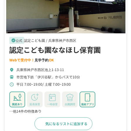
認定こども園 /
兵庫県神戸市西区
verified
公式
認定こども園ななほし保育園
Webで受付中！
見学予約
OK
兵庫県神戸市西区池上1-13-11
location_on
市営地下鉄「伊川谷駅」からバスで10分
train
平日 7:00~19:00
土曜 7:00~19:00
schedule
園庭あり
延長保育
一時保育
自園調理
連絡アプリ
…他14件の特徴あり
気になるリストに追加する
詳細をみる