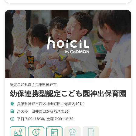
認定こども園 /
兵庫県神戸市
幼保連携型認定こども園神出保育園
兵庫県神戸市西区神出町田井寺垣内401-1
location_on
バス停 田井西口からバスで3分
train
平日 7:00~18:30
土曜 7:00~18:30
schedule