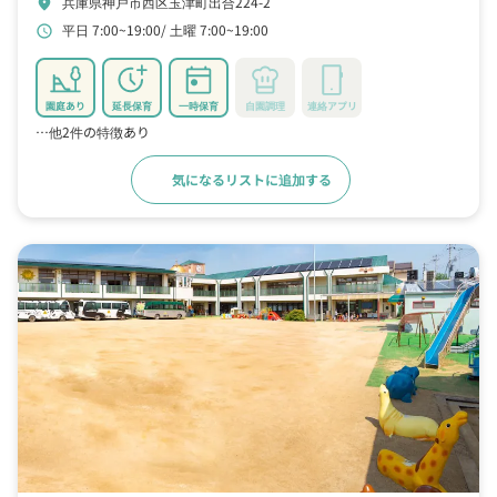
兵庫県神戸市西区玉津町出合224-2
location_on
平日 7:00~19:00
土曜 7:00~19:00
schedule
園庭あり
延長保育
一時保育
自園調理
連絡アプリ
…他2件の特徴あり
気になるリストに追加する
詳細をみる