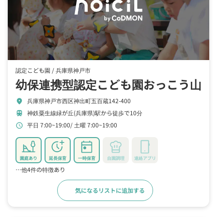
認定こども園 /
兵庫県神戸市
幼保連携型認定こども園おっこう山
兵庫県神戸市西区神出町五百蔵142-400
location_on
神鉄粟生線緑が丘(兵庫県)駅から徒歩で10分
train
平日 7:00~19:00
土曜 7:00~19:00
schedule
園庭あり
延長保育
一時保育
自園調理
連絡アプリ
…他4件の特徴あり
気になるリストに追加する
詳細をみる