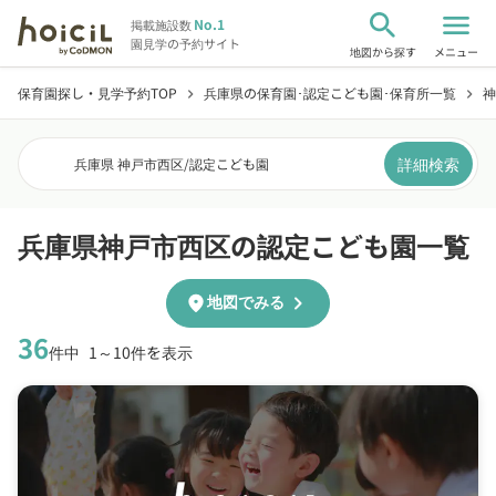
search
menu
No.1
掲載施設数
園見学の予約サイト
地図から探す
メニュー
保育園探し・見学予約TOP
兵庫県の保育園･認定こども園･保育所一覧
神
chevron_right
chevron_right
詳細検索
兵庫県 神戸市西区
/
認定こども園
兵庫県神戸市西区の認定こども園一覧
chevron_right
location_on
地図でみる
36
件中
1～10件を表示