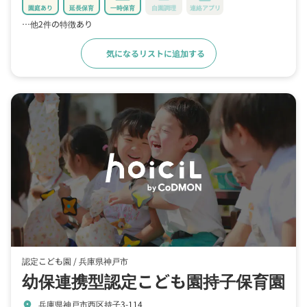
園庭あり
延長保育
一時保育
自園調理
連絡アプリ
…他2件の特徴あり
気になるリストに追加する
詳細をみる
認定こども園 /
兵庫県神戸市
幼保連携型認定こども園持子保育園
兵庫県神戸市西区持子3-114
location_on