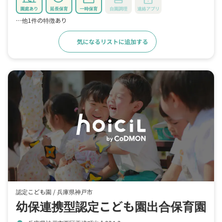
園庭あり
延長保育
一時保育
自園調理
連絡アプリ
…他1件の特徴あり
気になるリストに追加する
詳細をみる
認定こども園 /
兵庫県神戸市
幼保連携型認定こども園出合保育園