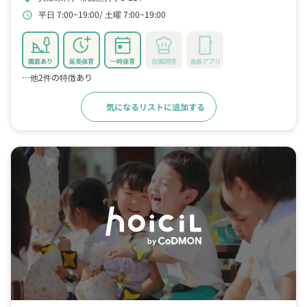
平日 7:00~19:00
土曜 7:00~19:00
schedule
園庭あり
延長保育
一時保育
自園調理
連絡アプリ
…他2件の特徴あり
気になるリストに追加する
詳細をみる