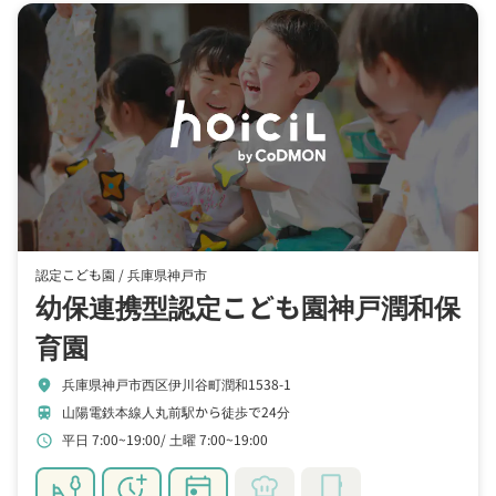
認定こども園 /
兵庫県神戸市
幼保連携型認定こども園神戸潤和保
育園
兵庫県神戸市西区伊川谷町潤和1538-1
location_on
山陽電鉄本線人丸前駅から徒歩で24分
train
平日 7:00~19:00
土曜 7:00~19:00
schedule