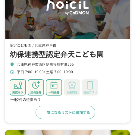
認定こども園 /
兵庫県神戸市
幼保連携型認定弁天こども園
兵庫県神戸市西区伊川谷町有瀬555
location_on
平日 7:00~19:00
土曜 7:00~19:00
schedule
園庭あり
延長保育
一時保育
自園調理
連絡アプリ
…他2件の特徴あり
気になるリストに追加する
詳細をみる