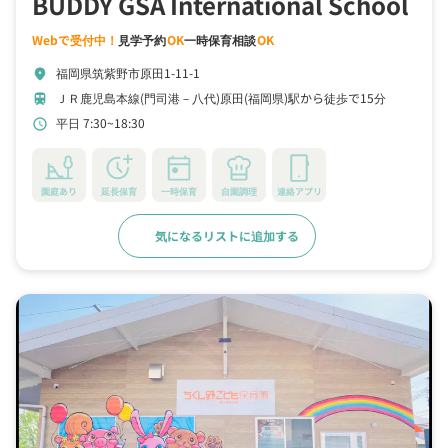
BUDDY GSA International School
Webで受付中！
見学予約
OK
一時保育相談
OK
福岡県筑紫野市原田1-11-1
location_on
ＪＲ鹿児島本線(門司港－八代)原田(福岡県)駅から徒歩で15分
train
平日 7:30~18:30
schedule
園庭あり
延長保育
一時保育
自園調理
連絡アプリ
気になるリストに追加する
詳細をみる