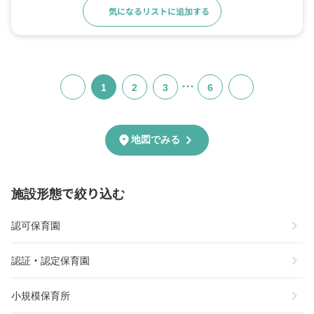
気になるリストに追加する
詳細をみる
…
1
2
3
6
chevron_right
location_on
地図でみる
施設形態で絞り込む
chevron_right
認可保育園
chevron_right
認証・認定保育園
chevron_right
小規模保育所