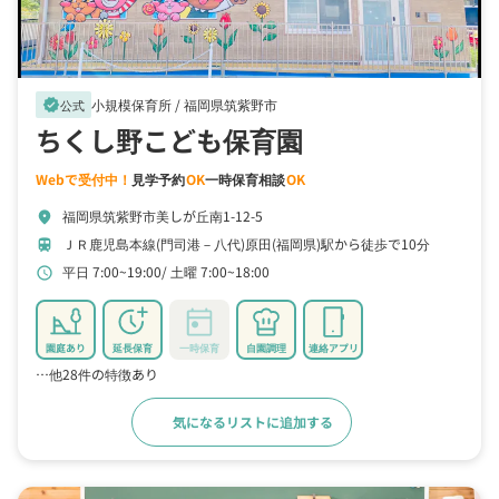
小規模保育所 /
福岡県筑紫野市
verified
公式
ちくし野こども保育園
Webで受付中！
見学予約
OK
一時保育相談
OK
福岡県筑紫野市美しが丘南1-12-5
location_on
ＪＲ鹿児島本線(門司港－八代)原田(福岡県)駅から徒歩で10分
train
平日 7:00~19:00
土曜 7:00~18:00
schedule
園庭あり
延長保育
一時保育
自園調理
連絡アプリ
…他28件の特徴あり
気になるリストに追加する
詳細をみる