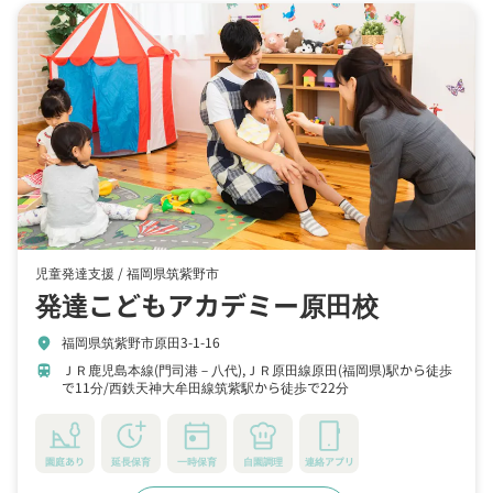
児童発達支援 /
福岡県筑紫野市
発達こどもアカデミー原田校
福岡県筑紫野市原田3-1-16
location_on
ＪＲ鹿児島本線(門司港－八代),ＪＲ原田線原田(福岡県)駅から徒歩
train
で11分
西鉄天神大牟田線筑紫駅から徒歩で22分
園庭あり
延長保育
一時保育
自園調理
連絡アプリ