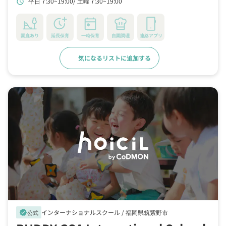
平日 7:30~19:00
土曜 7:30~19:00
schedule
園庭あり
延長保育
一時保育
自園調理
連絡アプリ
気になるリストに追加する
詳細をみる
インターナショナルスクール /
福岡県筑紫野市
verified
公式