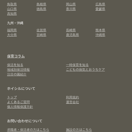
鳥取県
島根県
岡山県
広島県
山口県
徳島県
香川県
愛媛県
高知県
九州・沖縄
福岡県
佐賀県
長崎県
熊本県
大分県
宮崎県
鹿児島県
沖縄県
保育コラム
保活を知る
一時保育を知る
地域別保活情報
こどもの病気とおうちケア
注目の園紹介
ホイシルについて
トップ
利用規約
よくあるご質問
運営会社
個人情報保護方針
お問い合わせについて
求職者・保活者の方はこちら
施設の方はこちら