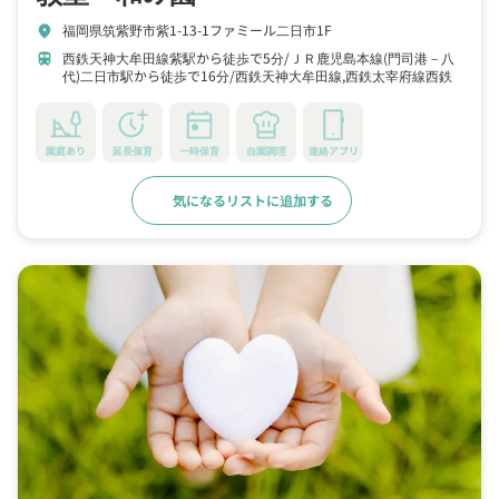
福岡県筑紫野市紫1-13-1ファミール二日市1F
location_on
西鉄天神大牟田線紫駅から徒歩で5分
ＪＲ鹿児島本線(門司港－八
train
代)二日市駅から徒歩で16分
西鉄天神大牟田線,西鉄太宰府線西鉄
二日市駅から徒歩で16分
園庭あり
延長保育
一時保育
自園調理
連絡アプリ
気になるリストに追加する
詳細をみる