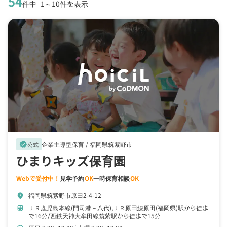
54
件中
1～10件を表示
企業主導型保育 /
福岡県筑紫野市
verified
公式
ひまりキッズ保育園
Webで受付中！
見学予約
OK
一時保育相談
OK
福岡県筑紫野市原田2-4-12
location_on
ＪＲ鹿児島本線(門司港－八代),ＪＲ原田線原田(福岡県)駅から徒歩
train
で16分
西鉄天神大牟田線筑紫駅から徒歩で15分