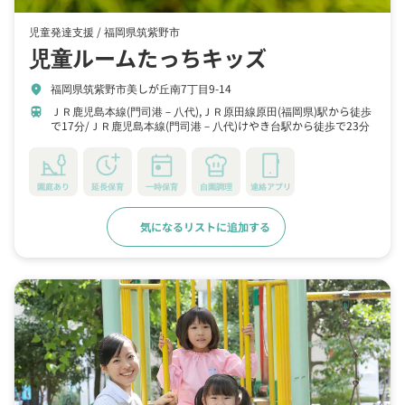
児童発達支援 /
福岡県筑紫野市
児童ルームたっちキッズ
福岡県筑紫野市美しが丘南7丁目9-14
location_on
ＪＲ鹿児島本線(門司港－八代),ＪＲ原田線原田(福岡県)駅から徒歩
train
で17分
ＪＲ鹿児島本線(門司港－八代)けやき台駅から徒歩で23分
園庭あり
延長保育
一時保育
自園調理
連絡アプリ
気になるリストに追加する
詳細をみる