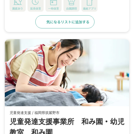
園庭あり
延長保育
一時保育
自園調理
連絡アプリ
気になるリストに追加する
詳細をみる
児童発達支援 /
福岡県筑紫野市
児童発達支援事業所 和み園・幼児
教室 和み園