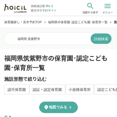
search
menu
No.1
掲載施設数
園見学の予約サイト
地図から探す
メニュー
保育園探し・見学予約TOP
福岡県の保育園･認定こども園･保育所一覧
筑
chevron_right
chevron_right
詳細検索
福岡県 筑紫野市
福岡県筑紫野市の保育園･認定こども
園･保育所一覧
施設形態で絞り込む
認可保育園
認証・認定保育園
小規模保育所
認定こども
chevron_right
location_on
地図でみる