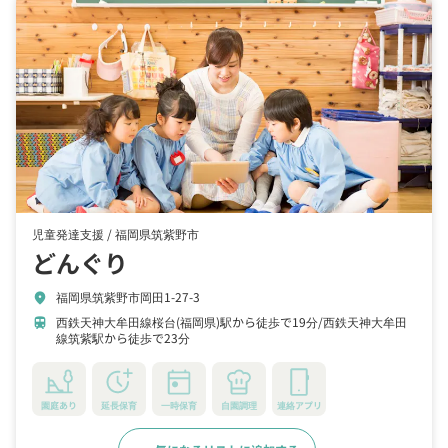
児童発達支援 /
福岡県筑紫野市
どんぐり
福岡県筑紫野市岡田1-27-3
location_on
西鉄天神大牟田線桜台(福岡県)駅から徒歩で19分
西鉄天神大牟田
train
線筑紫駅から徒歩で23分
園庭あり
延長保育
一時保育
自園調理
連絡アプリ