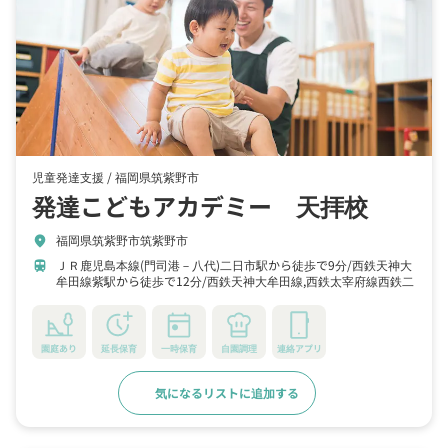
児童発達支援 /
福岡県筑紫野市
発達こどもアカデミー 天拝校
福岡県筑紫野市筑紫野市
location_on
ＪＲ鹿児島本線(門司港－八代)二日市駅から徒歩で9分
西鉄天神大
train
牟田線紫駅から徒歩で12分
西鉄天神大牟田線,西鉄太宰府線西鉄二
日市駅から徒歩で13分
園庭あり
延長保育
一時保育
自園調理
連絡アプリ
気になるリストに追加する
詳細をみる