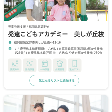
児童発達支援 /
福岡県筑紫野市
発達こどもアカデミー 美しが丘校
福岡県筑紫野市美しが丘南4-12-16
location_on
ＪＲ鹿児島本線(門司港－八代),ＪＲ原田線原田(福岡県)駅から徒歩
train
で25分
ＪＲ鹿児島本線(門司港－八代)けやき台駅から徒歩で30分
園庭あり
延長保育
一時保育
自園調理
連絡アプリ
気になるリストに追加する
詳細をみる