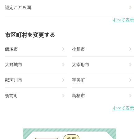
chevron_right
認定こども園
すべて表示
市区町村を変更する
chevron_right
chevron_right
飯塚市
小郡市
chevron_right
chevron_right
大野城市
太宰府市
chevron_right
chevron_right
那珂川市
宇美町
chevron_right
chevron_right
筑前町
鳥栖市
すべて表示