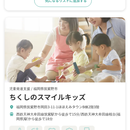
気になるリストに追加する
詳細をみる
児童発達支援 /
福岡県筑紫野市
ちくしのスマイルキッズ
福岡県筑紫野市岡田3-11-1ほほえみタウンB棟2階3階
location_on
西鉄天神大牟田線筑紫駅から徒歩で15分
西鉄天神大牟田線桜台(福
train
岡県)駅から徒歩で18分