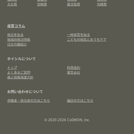
大分県
宮崎県
鹿児島県
沖縄県
保育コラム
保活を知る
一時保育を知る
地域別保活情報
こどもの病気とおうちケア
注目の園紹介
ホイシルについて
トップ
利用規約
よくあるご質問
運営会社
個人情報保護方針
お問い合わせについて
求職者・保活者の方はこちら
施設の方はこちら
© 2020-2026 CoDMON, Inc.