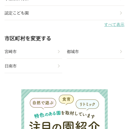
chevron_right
認定こども園
すべて表示
市区町村を変更する
chevron_right
chevron_right
宮崎市
都城市
chevron_right
日南市