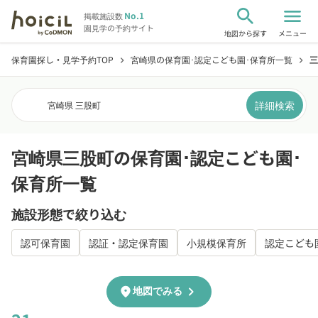
search
menu
No.1
掲載施設数
園見学の予約サイト
地図から探す
メニュー
保育園探し・見学予約TOP
宮崎県の保育園･認定こども園･保育所一覧
三
chevron_right
chevron_right
詳細検索
宮崎県 三股町
宮崎県三股町の保育園･認定こども園･
保育所一覧
施設形態で絞り込む
認可保育園
認証・認定保育園
小規模保育所
認定こども
chevron_right
location_on
地図でみる