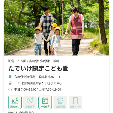
認定こども園 /
宮崎県北諸県郡三股町
たでいけ認定こども園
宮崎県北諸県郡三股町蓼池3610-11
location_on
ＪＲ日豊本線餅原駅から徒歩で26分
train
平日 7:00~19:00
土曜 7:00~19:00
schedule
園庭あり
延長保育
一時保育
自園調理
連絡アプリ
…他1件の特徴あり