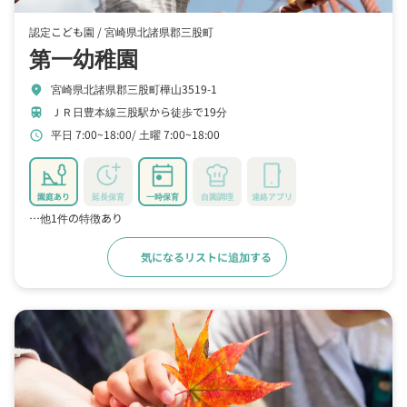
認定こども園 /
宮崎県北諸県郡三股町
第一幼稚園
宮崎県北諸県郡三股町樺山3519-1
location_on
ＪＲ日豊本線三股駅から徒歩で19分
train
平日 7:00~18:00
土曜 7:00~18:00
schedule
園庭あり
延長保育
一時保育
自園調理
連絡アプリ
…他1件の特徴あり
気になるリストに追加する
詳細をみる