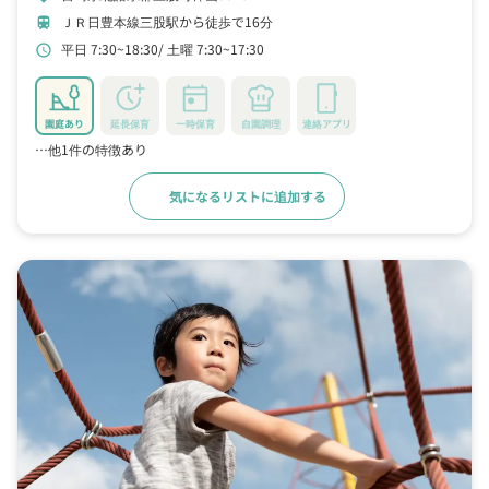
ＪＲ日豊本線三股駅から徒歩で16分
train
平日 7:30~18:30
土曜 7:30~17:30
schedule
園庭あり
延長保育
一時保育
自園調理
連絡アプリ
…他1件の特徴あり
気になるリストに追加する
詳細をみる