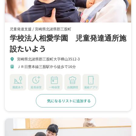
児童発達支援 /
宮崎県北諸県郡三股町
学校法人相愛学園 児童発達通所施
設たいよう
宮崎県北諸県郡三股町大字樺山3512-3
location_on
ＪＲ日豊本線三股駅から徒歩で16分
train
園庭あり
延長保育
一時保育
自園調理
連絡アプリ
気になるリストに追加する
詳細をみる