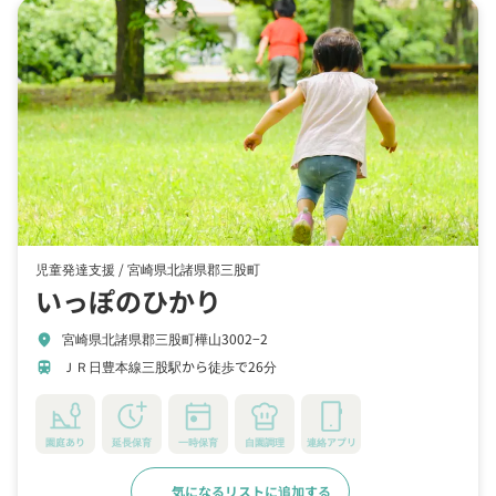
児童発達支援 /
宮崎県北諸県郡三股町
いっぽのひかり
宮崎県北諸県郡三股町樺山3002−2
location_on
ＪＲ日豊本線三股駅から徒歩で26分
train
園庭あり
延長保育
一時保育
自園調理
連絡アプリ
気になるリストに追加する
詳細をみる