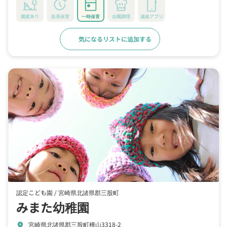
園庭あり
延長保育
一時保育
自園調理
連絡アプリ
気になるリストに追加する
詳細をみる
認定こども園 /
宮崎県北諸県郡三股町
みまた幼稚園
宮崎県北諸県郡三股町樺山3318-2
location_on