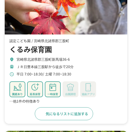
認定こども園 /
宮崎県北諸県郡三股町
くるみ保育園
宮崎県北諸県郡三股町新馬場36-6
location_on
ＪＲ日豊本線三股駅から徒歩で20分
train
平日 7:00~18:30
土曜 7:00~18:30
schedule
園庭あり
延長保育
一時保育
自園調理
連絡アプリ
…他1件の特徴あり
気になるリストに追加する
詳細をみる