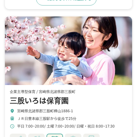
企業主導型保育 /
宮崎県北諸県郡三股町
三股いろは保育園
宮崎県北諸県郡三股町樺山1886-1
location_on
ＪＲ日豊本線三股駅から徒歩で25分
train
平日 7:00~20:00
土曜 7:00~20:00
日曜・祝日 8:00~17:30
schedule