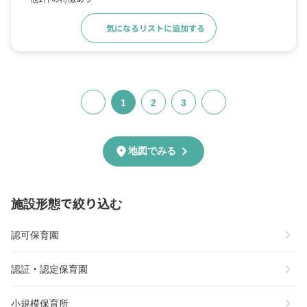
気になるリストに追加する
詳細をみる
1
2
3
chevron_right
location_on
地図でみる
施設形態で絞り込む
chevron_right
認可保育園
chevron_right
認証・認定保育園
chevron_right
小規模保育所