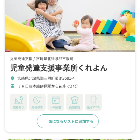
児童発達支援 /
宮崎県北諸県郡三股町
児童発達支援事業所くれよん
宮崎県北諸県郡三股町蓼池3581-4
location_on
ＪＲ日豊本線餅原駅から徒歩で27分
train
園庭あり
延長保育
一時保育
自園調理
連絡アプリ
気になるリストに追加する
詳細をみる