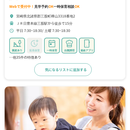
Webで受付中！
見学予約
OK
一時保育相談
OK
宮崎県北諸県郡三股町樺山3318番地2
location_on
ＪＲ日豊本線三股駅から徒歩で15分
train
平日 7:30~18:30
土曜 7:30~18:30
schedule
園庭あり
延長保育
一時保育
自園調理
連絡アプリ
…他35件の特徴あり
気になるリストに追加する
詳細をみる