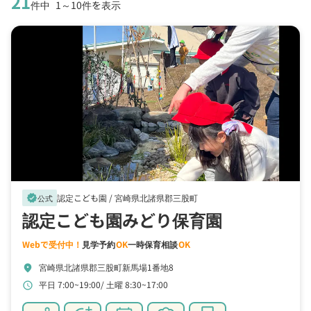
21
件中
1～10件を表示
認定こども園 /
宮崎県北諸県郡三股町
verified
公式
認定こども園みどり保育園
Webで受付中！
見学予約
OK
一時保育相談
OK
宮崎県北諸県郡三股町新馬場1番地8
location_on
平日 7:00~19:00
土曜 8:30~17:00
schedule