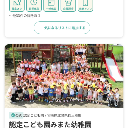
園庭あり
延長保育
一時保育
自園調理
連絡アプリ
…他33件の特徴あり
気になるリストに追加する
詳細をみる
認定こども園 /
宮崎県北諸県郡三股町
verified
公式
認定こども園みまた幼稚園