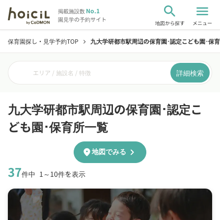
search
menu
No.1
掲載施設数
園見学の予約サイト
地図から探す
メニュー
保育園探し・見学予約TOP
九大学研都市駅周辺の保育園･認定こども園･保
chevron_right
詳細検索
エリア / 施設名 / 特徴
九大学研都市駅周辺の保育園･認定こ
ども園･保育所一覧
chevron_right
location_on
地図でみる
37
件中
1～10件を表示