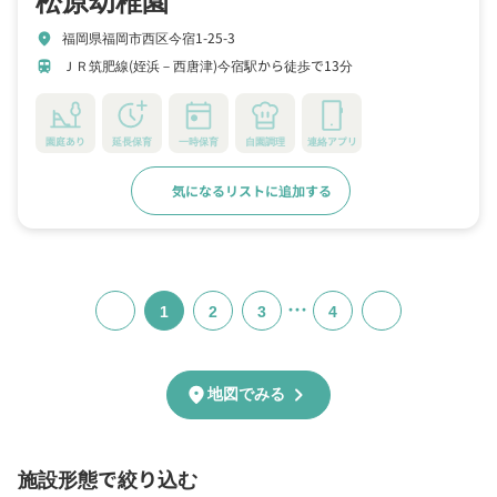
福岡県福岡市西区今宿1-25-3
location_on
ＪＲ筑肥線(姪浜－西唐津)今宿駅から徒歩で13分
train
園庭あり
延長保育
一時保育
自園調理
連絡アプリ
気になるリストに追加する
詳細をみる
…
1
2
3
4
chevron_right
location_on
地図でみる
施設形態で絞り込む