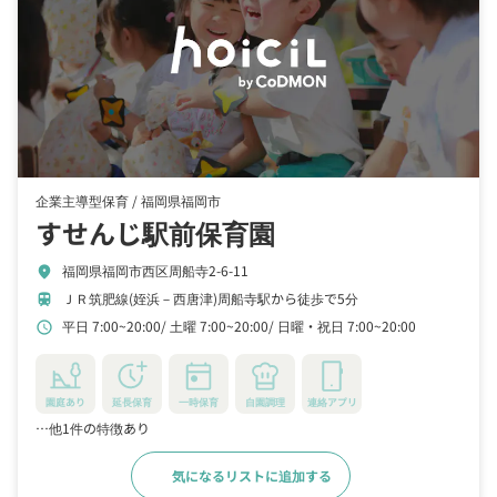
企業主導型保育 /
福岡県福岡市
すせんじ駅前保育園
福岡県福岡市西区周船寺2-6-11
location_on
ＪＲ筑肥線(姪浜－西唐津)周船寺駅から徒歩で5分
train
平日 7:00~20:00
土曜 7:00~20:00
日曜・祝日 7:00~20:00
schedule
園庭あり
延長保育
一時保育
自園調理
連絡アプリ
…他1件の特徴あり
気になるリストに追加する
詳細をみる