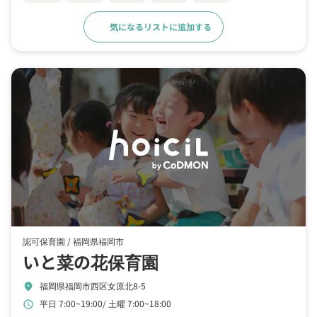
気になるリストに追加する
詳細をみる
認可保育園 /
福岡県福岡市
いと菜の花保育園
福岡県福岡市西区女原北8-5
location_on
平日 7:00~19:00
土曜 7:00~18:00
schedule