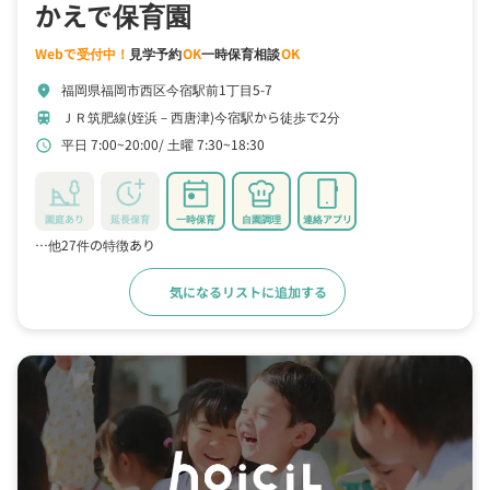
かえで保育園
Webで受付中！
見学予約
OK
一時保育相談
OK
福岡県福岡市西区今宿駅前1丁目5-7
location_on
ＪＲ筑肥線(姪浜－西唐津)今宿駅から徒歩で2分
train
平日 7:00~20:00
土曜 7:30~18:30
schedule
園庭あり
延長保育
一時保育
自園調理
連絡アプリ
…他27件の特徴あり
気になるリストに追加する
詳細をみる