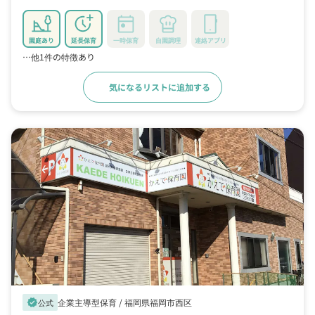
園庭あり
延長保育
一時保育
自園調理
連絡アプリ
…他1件の特徴あり
気になるリストに追加する
詳細をみる
企業主導型保育 /
福岡県福岡市西区
verified
公式