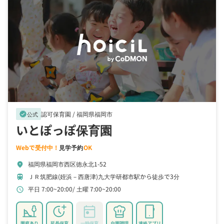
認可保育園 /
福岡県福岡市
verified
公式
いとぽっぽ保育園
Webで受付中！
見学予約
OK
福岡県福岡市西区徳永北1-52
location_on
ＪＲ筑肥線(姪浜－西唐津)九大学研都市駅から徒歩で3分
train
平日 7:00~20:00
土曜 7:00~20:00
schedule
園庭あり
延長保育
一時保育
自園調理
連絡アプリ