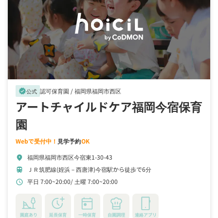
認可保育園 /
福岡県福岡市西区
verified
公式
アートチャイルドケア福岡今宿保育
園
Webで受付中！
見学予約
OK
福岡県福岡市西区今宿東1-30-43
location_on
ＪＲ筑肥線(姪浜－西唐津)今宿駅から徒歩で6分
train
平日 7:00~20:00
土曜 7:00~20:00
schedule
園庭あり
延長保育
一時保育
自園調理
連絡アプリ