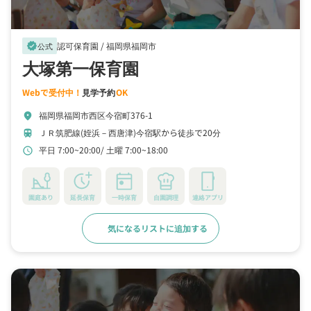
認可保育園 /
福岡県福岡市
verified
公式
大塚第一保育園
Webで受付中！
見学予約
OK
福岡県福岡市西区今宿町376-1
location_on
ＪＲ筑肥線(姪浜－西唐津)今宿駅から徒歩で20分
train
平日 7:00~20:00
土曜 7:00~18:00
schedule
園庭あり
延長保育
一時保育
自園調理
連絡アプリ
気になるリストに追加する
詳細をみる