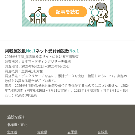
掲載施設数
No.1
ネット受付施設数
No.1
2026年6月期_保育園検索サイトにおける市場調査
調査機関：日本マーケティングリサーチ機構
調査期間：2026年6月22日～2026年6月26日
調査概要：主要4社を対象
調査手法：デスクリサーチを基に、累計データを比較・検証したものです。実際の
数値とは異なる場合がございます。
備考：2026年6月時点/効果効能等や優位性を保証するものではございません。/2024
年7月期調査（同年6月26日～7月31日実施）、2025年8月期調査（同年8月1日～8月
28日）に続き3年連続
施設を探す
北海道・東北
北海道
青森県
岩手県
宮城県