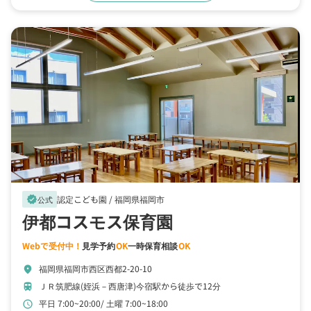
認定こども園 /
福岡県福岡市
verified
公式
伊都コスモス保育園
Webで受付中！
見学予約
OK
一時保育相談
OK
福岡県福岡市西区西都2-20-10
location_on
ＪＲ筑肥線(姪浜－西唐津)今宿駅から徒歩で12分
train
平日 7:00~20:00
土曜 7:00~18:00
schedule