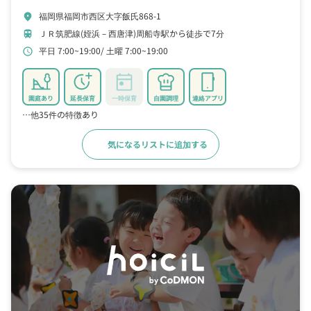
福岡県福岡市西区大字飯氏868-1
location_on
ＪＲ筑肥線(姪浜－西唐津)周船寺駅から徒歩で7分
train
平日 7:00~19:00
土曜 7:00~19:00
schedule
園庭あり
延長保育
一時保育
自園調理
連絡アプリ
…他35件の特徴あり
気になるリストに追加する
詳細をみる