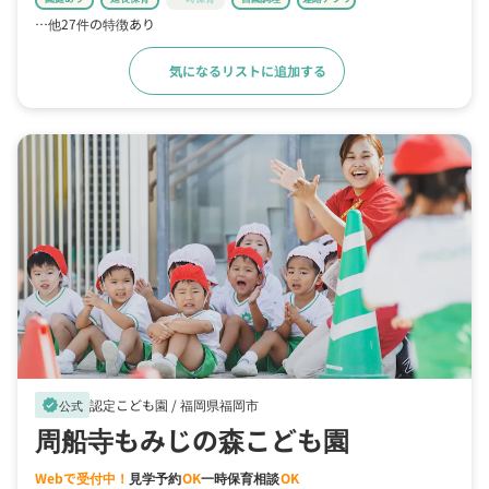
…他27件の特徴あり
気になるリストに追加する
詳細をみる
認定こども園 /
福岡県福岡市
verified
公式
周船寺もみじの森こども園
Webで受付中！
見学予約
OK
一時保育相談
OK