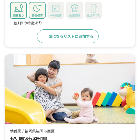
園庭あり
延長保育
一時保育
自園調理
連絡アプリ
…他1件の特徴あり
気になるリストに追加する
詳細をみる
幼稚園 /
福岡県福岡市西区
松原幼稚園