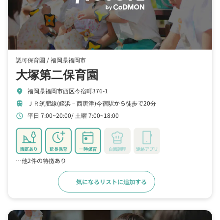
認可保育園 /
福岡県福岡市
大塚第二保育園
福岡県福岡市西区今宿町376-1
location_on
ＪＲ筑肥線(姪浜－西唐津)今宿駅から徒歩で20分
train
平日 7:00~20:00
土曜 7:00~18:00
schedule
園庭あり
延長保育
一時保育
自園調理
連絡アプリ
…他2件の特徴あり
気になるリストに追加する
詳細をみる