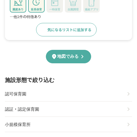
園庭あり
延長保育
一時保育
自園調理
連絡アプリ
…他1件の特徴あり
気になるリストに追加する
詳細をみる
chevron_right
location_on
地図でみる
施設形態で絞り込む
chevron_right
認可保育園
chevron_right
認証・認定保育園
chevron_right
小規模保育所