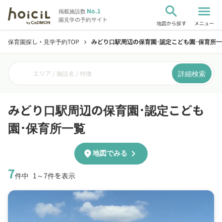
search
menu
No.1
掲載施設数
園見学の予約サイト
地図から探す
メニュー
保育園探し・見学予約TOP
みどり口駅周辺の保育園･認定こども園･保育所
chevron_right
詳細検索
エリア / 施設名 / 特徴
みどり口駅周辺の保育園･認定こども
園･保育所一覧
chevron_right
location_on
地図でみる
7
件中
1～7件を表示