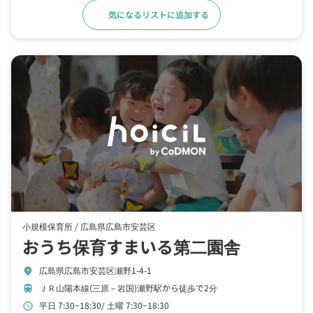
気になるリストに追加する
詳細をみる
小規模保育所 /
広島県広島市安芸区
おうち保育すまいる第二園舎
広島県広島市安芸区瀬野1-4-1
location_on
ＪＲ山陽本線(三原－岩国)瀬野駅から徒歩で2分
train
平日 7:30~18:30
土曜 7:30~18:30
schedule