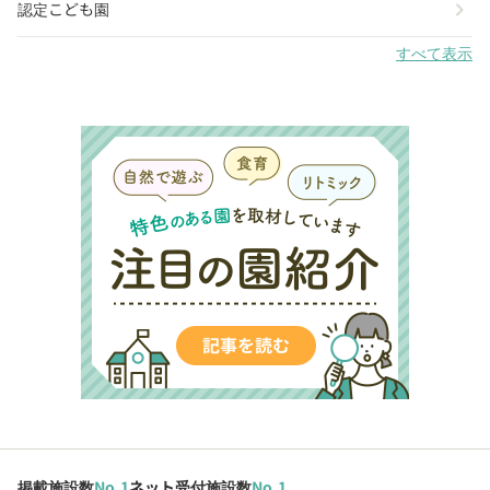
chevron_right
認定こども園
すべて表示
掲載施設数
No.1
ネット受付施設数
No.1