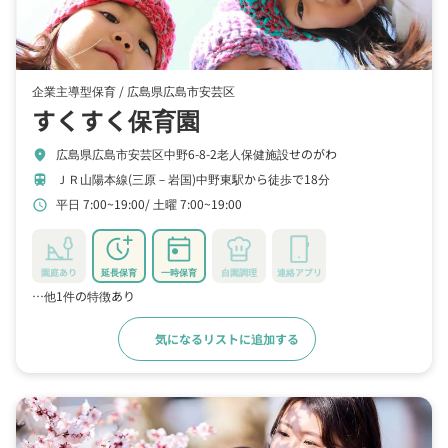
企業主導型保育 /
広島県広島市安芸区
すくすく保育園
広島県広島市安芸区中野6-8-2老人保健施設せのがわ
location_on
ＪＲ山陽本線(三原－岩国)中野東駅から徒歩で18分
train
平日 7:00~19:00
土曜 7:00~19:00
schedule
園庭あり
延長保育
一時保育
自園調理
連絡アプリ
…他1件の特徴あり
気になるリストに追加する
詳細をみる