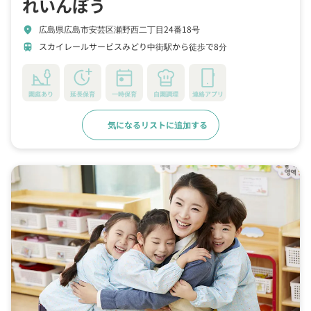
れいんぼう
広島県広島市安芸区瀬野西二丁目24番18号
location_on
スカイレールサービスみどり中街駅から徒歩で8分
train
園庭あり
延長保育
一時保育
自園調理
連絡アプリ
気になるリストに追加する
詳細をみる