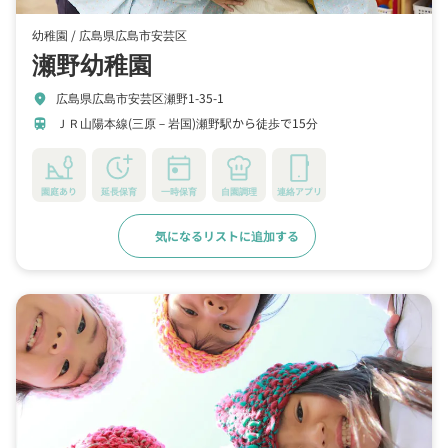
幼稚園 /
広島県広島市安芸区
瀬野幼稚園
広島県広島市安芸区瀬野1-35-1
location_on
ＪＲ山陽本線(三原－岩国)瀬野駅から徒歩で15分
train
園庭あり
延長保育
一時保育
自園調理
連絡アプリ
気になるリストに追加する
詳細をみる