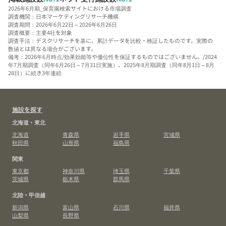
2026年6月期_保育園検索サイトにおける市場調査
調査機関：日本マーケティングリサーチ機構
調査期間：2026年6月22日～2026年6月26日
調査概要：主要4社を対象
調査手法：デスクリサーチを基に、累計データを比較・検証したものです。実際の
数値とは異なる場合がございます。
備考：2026年6月時点/効果効能等や優位性を保証するものではございません。/2024
年7月期調査（同年6月26日～7月31日実施）、2025年8月期調査（同年8月1日～8月
28日）に続き3年連続
施設を探す
北海道・東北
北海道
青森県
岩手県
宮城県
秋田県
山形県
福島県
関東
東京都
神奈川県
埼玉県
千葉県
茨城県
栃木県
群馬県
北陸・甲信越
新潟県
富山県
石川県
福井県
山梨県
長野県