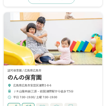
認可保育園 /
広島県広島市
のんの保育園
広島県広島市安芸区瀬野2-8-6
location_on
ＪＲ山陽本線(三原－岩国)瀬野駅から徒歩で5分
train
平日 7:00~19:00
土曜 7:00~19:00
schedule