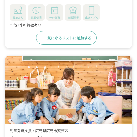
園庭あり
延長保育
一時保育
自園調理
連絡アプリ
…他1件の特徴あり
気になるリストに追加する
詳細をみる
児童発達支援 /
広島県広島市安芸区