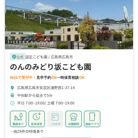
認定こども園 /
広島県広島市
verified
公式
のんのみどり坂こども園
Webで受付中！
見学予約
OK
一時保育相談
OK
広島県広島市安芸区瀬野西1-37-14
location_on
中街駅から徒歩で5分
train
平日 7:00~19:00
土曜 7:00~19:00
schedule
園庭あり
延長保育
一時保育
自園調理
連絡アプリ
…他29件の特徴あり