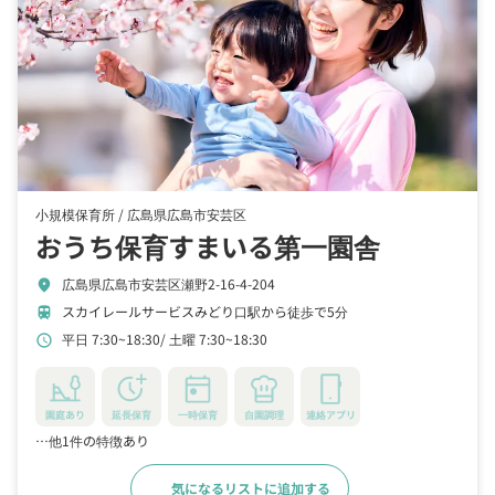
小規模保育所 /
広島県広島市安芸区
おうち保育すまいる第一園舎
広島県広島市安芸区瀬野2-16-4-204
location_on
スカイレールサービスみどり口駅から徒歩で5分
train
平日 7:30~18:30
土曜 7:30~18:30
schedule
園庭あり
延長保育
一時保育
自園調理
連絡アプリ
…他1件の特徴あり
気になるリストに追加する
詳細をみる