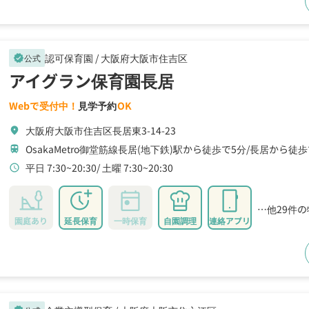
認可保育園 /
大阪府大阪市住吉区
公式
verified
アイグラン保育園長居
Webで受付中！
見学予約
OK
大阪府大阪市住吉区長居東3-14-23
location_on
OsakaMetro御堂筋線長居(地下鉄)駅から徒歩で5分
長居から徒歩
train
平日 7:30~20:30
土曜 7:30~20:30
schedule
…他29件
園庭あり
延長保育
一時保育
自園調理
連絡アプリ