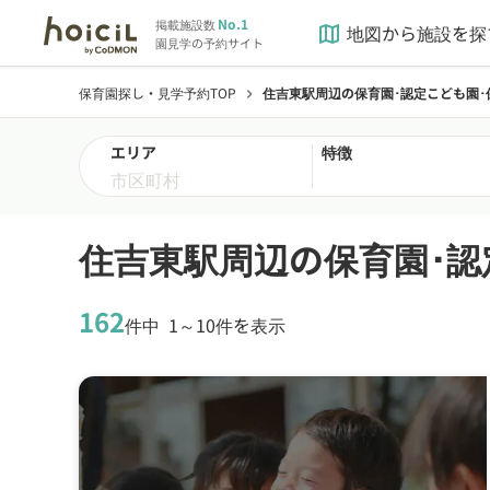
No.1
掲載施設数
地図から施設を探
map
園見学の予約サイト
保育園探し・見学予約TOP
住吉東駅周辺の保育園･認定こども園･
chevron_right
エリア
特徴
住吉東駅周辺の保育園･認
162
件中
1～10件を表示