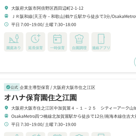
大阪府大阪市阿倍野区西田辺町2-1-12
location_on
ＪＲ阪和線(天王寺－和歌山)鶴ケ丘駅から徒歩で3分
OsakaMe
train
平日 7:00~19:00
土曜 7:30~18:00
schedule
園庭あり
延長保育
一時保育
自園調理
連絡アプリ
企業主導型保育 /
大阪府大阪市住之江区
公式
verified
オハナ保育園住之江園
大阪府大阪市住之江区中加賀屋４－１－２５ シティーアーク山
location_on
OsakaMetro四つ橋線北加賀屋駅から徒歩で12分
南海本線住吉大
train
平日 7:30~19:00
土曜 7:30~19:00
schedule