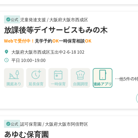
児童発達支援 /
大阪府大阪市西成区
公式
verified
放課後等デイサービスもみの木
Webで受付中！
見学予約
OK
一時保育相談
OK
大阪府大阪市西成区玉出中2-6-18 102
location_on
平日 10:00~19:00
schedule
…他5件の
園庭あり
延長保育
一時保育
自園調理
連絡アプリ
認可保育園 /
大阪府大阪市阿倍野区
公式
verified
あゆむ保育園