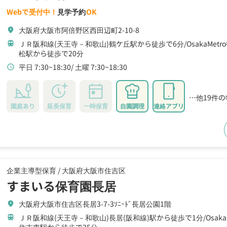
Webで受付中！
見学予約
OK
大阪府大阪市阿倍野区西田辺町2-10-8
location_on
ＪＲ阪和線(天王寺－和歌山)鶴ケ丘駅から徒歩で6分
OsakaMe
train
松駅から徒歩で20分
平日 7:30~18:30
土曜 7:30~18:30
schedule
…他19件
園庭あり
延長保育
一時保育
自園調理
連絡アプリ
企業主導型保育 /
大阪府大阪市住吉区
すまいる保育園長居
大阪府大阪市住吉区長居3-7-3ｿﾆｰﾄﾞ長居公園1階
location_on
ＪＲ阪和線(天王寺－和歌山)長居(阪和線)駅から徒歩で1分
Osa
train