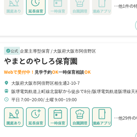
…他1件の
園庭あり
延長保育
一時保育
自園調理
連絡アプリ
企業主導型保育 /
大阪府大阪市阿倍野区
公式
verified
やまとのやしろ保育園
Webで受付中！
見学予約
OK
一時保育相談
OK
大阪府大阪市阿倍野区相生通2-10-7
location_on
阪堺電気軌道上町線北畠駅から徒歩で8分
阪堺電気軌道阪堺線天
train
平日 7:00~20:00
土曜 9:00~19:00
schedule
…他29件
園庭あり
延長保育
一時保育
自園調理
連絡アプリ