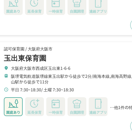
園庭あり
延長保育
一時保育
自園調理
連絡アプリ
認可保育園 /
大阪府大阪市
玉出東保育園
大阪府大阪市西成区玉出東1-6-6
location_on
阪堺電気軌道阪堺線東玉出駅から徒歩で2分
南海本線,南海高野線
train
山駅から徒歩で11分
平日 7:30~18:30
土曜 7:30~18:30
schedule
…他1件の
園庭あり
延長保育
一時保育
自園調理
連絡アプリ