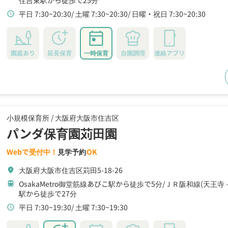
住吉東駅から徒歩で25分
平日 7:30~20:30
土曜 7:30~20:30
日曜・祝日 7:30~20:30
schedule
園庭あり
延長保育
一時保育
自園調理
連絡アプリ
小規模保育所 /
大阪府大阪市住吉区
パンダ保育園苅田園
Webで受付中！
見学予約
OK
大阪府大阪市住吉区苅田5-18-26
location_on
OsakaMetro御堂筋線あびこ駅から徒歩で5分
ＪＲ阪和線(天王寺
train
駅から徒歩で27分
平日 7:30~19:30
土曜 7:30~19:30
schedule