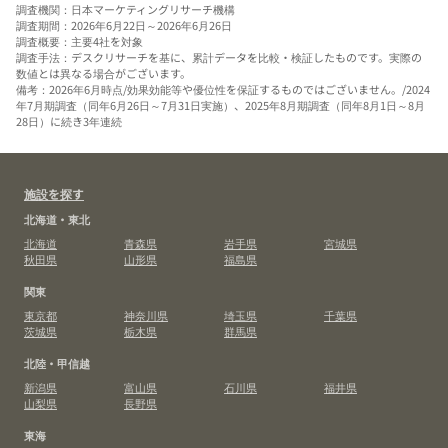
調査機関：日本マーケティングリサーチ機構
調査期間：2026年6月22日～2026年6月26日
調査概要：主要4社を対象
調査手法：デスクリサーチを基に、累計データを比較・検証したものです。実際の
数値とは異なる場合がございます。
備考：2026年6月時点/効果効能等や優位性を保証するものではございません。/2024
年7月期調査（同年6月26日～7月31日実施）、2025年8月期調査（同年8月1日～8月
28日）に続き3年連続
施設を探す
北海道・東北
北海道
青森県
岩手県
宮城県
秋田県
山形県
福島県
関東
東京都
神奈川県
埼玉県
千葉県
茨城県
栃木県
群馬県
北陸・甲信越
新潟県
富山県
石川県
福井県
山梨県
長野県
東海