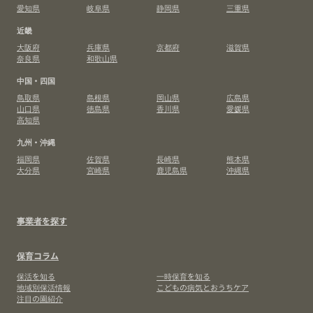
愛知県
岐阜県
静岡県
三重県
近畿
大阪府
兵庫県
京都府
滋賀県
奈良県
和歌山県
中国・四国
鳥取県
島根県
岡山県
広島県
山口県
徳島県
香川県
愛媛県
高知県
九州・沖縄
福岡県
佐賀県
長崎県
熊本県
大分県
宮崎県
鹿児島県
沖縄県
事業者を探す
保育コラム
保活を知る
一時保育を知る
地域別保活情報
こどもの病気とおうちケア
注目の園紹介