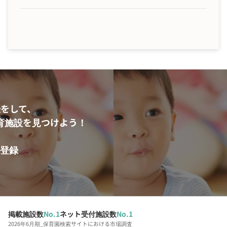
をして、
育施設を見つけよう！
登録
掲載施設数
No.1
ネット受付施設数
No.1
2026年6月期_保育園検索サイトにおける市場調査