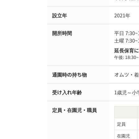
設立年
2021年
開所時間
平日 7:30~
土曜 7:30~
延長保育に
午後:
18:30~
通園時の持ち物
オムツ・着
受け入れ年齢
1歳児～小
定員・在園児・職員
定員
在園児