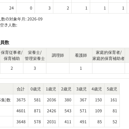
24
0
3
2
1
1
1
人数の対象年月:
2026-09
ス空き人数:
員数
保育従事者/
栄養士/
家庭的保育者/
調理師
看護師
保育補助
管理栄養士
家庭的保育補助者
2
3
1
合計
0歳児
1歳児
2歳児
3歳児
4歳児
5歳児
募集)数
3675
581
2036
380
367
150
161
4601
871
2426
543
571
109
81
3648
578
2031
411
491
85
52