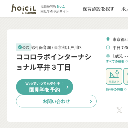
No.1
掲載施設数
保育施設を探す
求
園見学の予約サイト
東京都江
location_on
認可保育園 /
東京都江戸川区
平日 7:3
公式
verified
schedule
ココロラボインターナシ
1歳児～
child_care
すべての概要
keyboard_double_arrow
ョナル平井３丁目
園庭あり
Webでいつでも受付中！
chevron_right
園見学を予約
他4件の特徴
keyboard_double_arrow_down
お問い合わせ
chevron_right