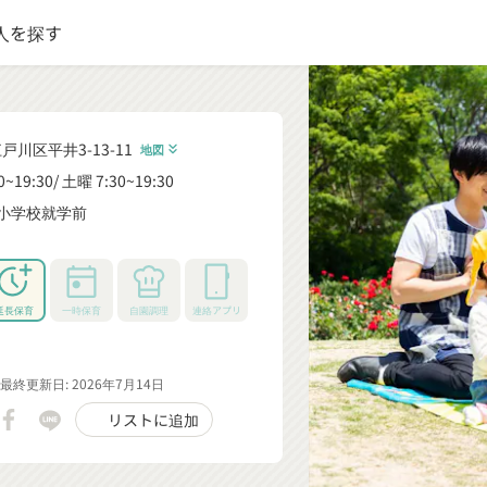
人を探す
戸川区平井3-13-11
地図
keyboard_double_arrow_down
0~19:30
土曜 7:30~19:30
小学校就学前
_down
延長保育
一時保育
自園調理
連絡アプリ
最終更新日: 2026年7月14日
リストに追加