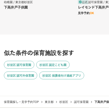
幼稚園 /
東京都杉並区
認可保育園 /
東
公式
verified
下高井戸子供園
レイモンド下高井戸
見学予約
OK
似た条件の保育施設を探す
杉並区 認可保育園
杉並区 認定こども園
杉並区 認可外保育園
杉並区 保護者向け連絡アプリ
保育園探し・見学予約TOP
東京都
杉並区
認可保育園
下高井戸保
chevron_right
chevron_right
chevron_right
chevron_right