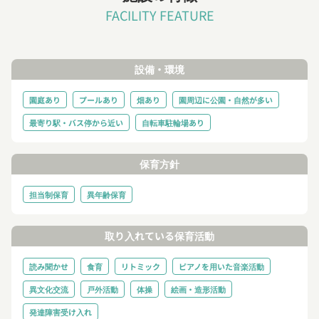
FACILITY FEATURE
設備・環境
園庭あり
プールあり
畑あり
園周辺に公園・自然が多い
最寄り駅・バス停から近い
自転車駐輪場あり
保育方針
担当制保育
異年齢保育
取り入れている保育活動
読み聞かせ
食育
リトミック
ピアノを用いた音楽活動
異文化交流
戸外活動
体操
絵画・造形活動
発達障害受け入れ