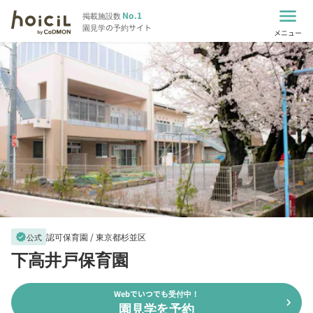
menu
No.1
掲載施設数
園見学の予約サイト
メニュー
認可保育園 /
東京都杉並区
verified
公式
下高井戸保育園
Webでいつでも受付中！
chevron_right
園見学を予約