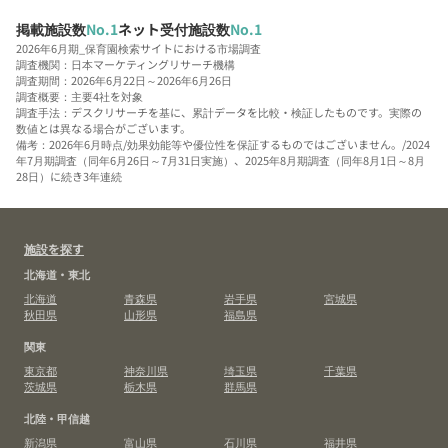
掲載施設数
No.1
ネット受付施設数
No.1
2026年6月期_保育園検索サイトにおける市場調査
調査機関：日本マーケティングリサーチ機構
調査期間：2026年6月22日～2026年6月26日
調査概要：主要4社を対象
調査手法：デスクリサーチを基に、累計データを比較・検証したものです。実際の
数値とは異なる場合がございます。
備考：2026年6月時点/効果効能等や優位性を保証するものではございません。/2024
年7月期調査（同年6月26日～7月31日実施）、2025年8月期調査（同年8月1日～8月
28日）に続き3年連続
施設を探す
北海道・東北
北海道
青森県
岩手県
宮城県
秋田県
山形県
福島県
関東
東京都
神奈川県
埼玉県
千葉県
茨城県
栃木県
群馬県
北陸・甲信越
新潟県
富山県
石川県
福井県