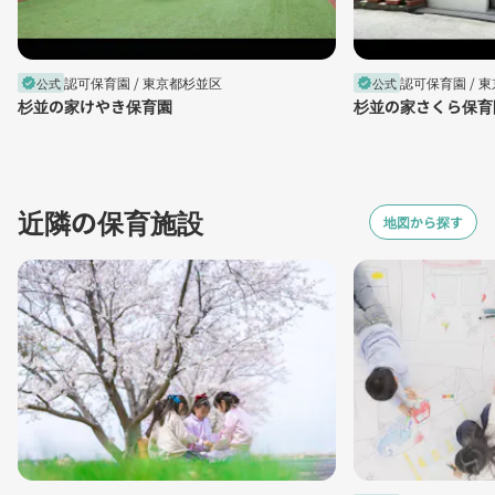
認可保育園 /
東京都杉並区
認可保育園 /
東
公式
公式
verified
verified
杉並の家けやき保育園
杉並の家さくら保育
近隣の保育施設
地図から探す