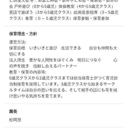
会 戸外遊び（0から5歳児）体操教室（4から5歳児クラス）
英語で遊ぼう（3から5歳児クラス）絵画造形指導（3～5歳児
クラス）食育（０～５歳児クラス）保育参観・保育参加
保育理念・方針
運営方法:
保育目標　いきいきと遊び　生活できる　　自分も仲間も大
切にする

法人理念　豊かな人間性をはぐくみ　明日につなぐ　　　心
の声を聴き　信頼し合えるパートナー
教育・保育の内容等:
0歳児クラスから2歳児クラスまでは担当保育士がつく育児担
当制保育を採用しています。3歳児クラスから始まるサーク
ルタイムは自分の思いを伝える、そして相手の話にも耳を傾
け思いやる気持ちを育てます。
園長
松岡
澄