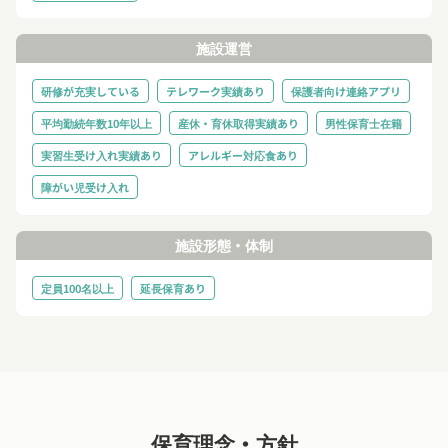
施設運営
研修が充実している
テレワーク実績あり
保護者向け連絡アプリ
平均勤続年数10年以上
産休・育休取得実績あり
男性保育士在籍
実習生受け入れ実績あり
アレルギー対応食あり
障がい児受け入れ
施設形態・体制
定員100名以上
延長保育あり
保育理念・方針