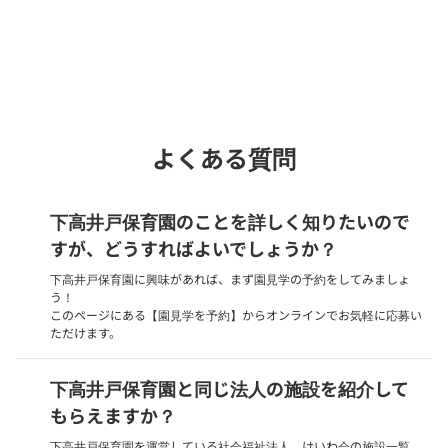
Webでいつでも受付中！
chevron_right
園見学を予約
よくある質問
下高井戸保育園のことを詳しく知りたいので
すが、どうすればよいでしょうか？
下高井戸保育園に興味があれば、まず園見学の予約をしてみましょ
う！
このページにある【園見学を予約】からオンラインでお気軽に応募い
ただけます。
下高井戸保育園と同じ法人の施設を紹介して
もらえますか？
下高井戸保育園を運営している社会福祉法人 けいわ会の施設一覧