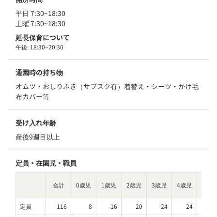
平日 7:30~18:30
土曜 7:30~18:30
延長保育について
午後:
18:30~20:30
通園時の持ち物
オムツ・おしりふき（サブスク有）着替え・シーツ・かけ毛
布カバー等
受け入れ年齢
産後9週目以上
定員・在園児・職員
合計
0歳児
1歳児
2歳児
3歳児
4歳児
5歳児
定員
116
8
16
20
24
24
2