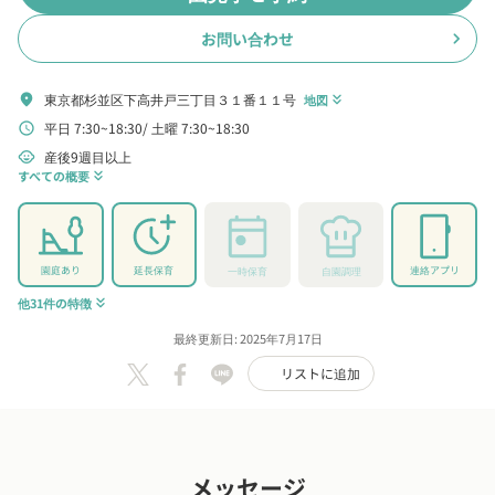
お問い合わせ
chevron_right
東京都杉並区下高井戸三丁目３１番１１号
location_on
地図
keyboard_double_arrow_down
平日 7:30~18:30
土曜 7:30~18:30
schedule
産後9週目以上
child_care
すべての概要
keyboard_double_arrow_down
園庭あり
延長保育
連絡アプリ
一時保育
自園調理
他31件の特徴
keyboard_double_arrow_down
最終更新日: 2025年7月17日
リストに追加
メッセージ