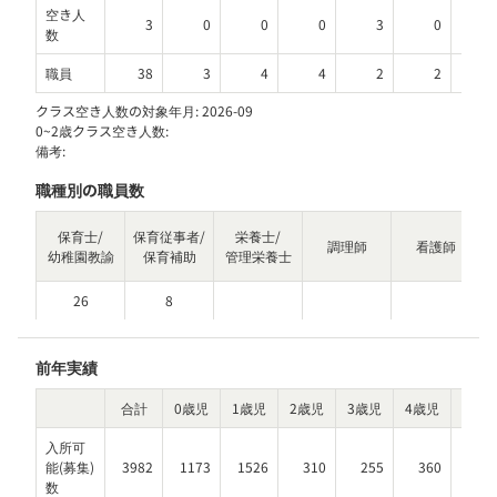
空き人
3
0
0
0
3
0
数
職員
38
3
4
4
2
2
クラス空き人数の対象年月:
2026-09
0~2歳クラス空き人数:
備考:
職種別の職員数
家
保育士/
保育従事者/
栄養士/
調理師
看護師
幼稚園教諭
保育補助
管理栄養士
26
8
前年実績
合計
0歳児
1歳児
2歳児
3歳児
4歳児
5歳児
入所可
能(募集)
3982
1173
1526
310
255
360
35
数