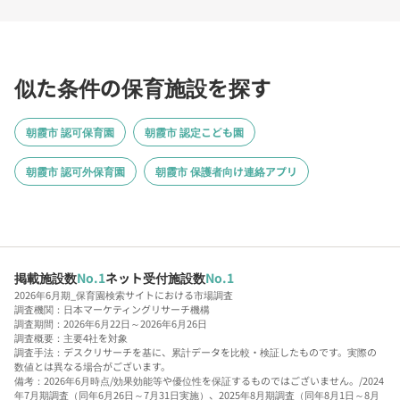
似た条件の保育施設を探す
朝霞市 認可保育園
朝霞市 認定こども園
朝霞市 認可外保育園
朝霞市 保護者向け連絡アプリ
掲載施設数
No.1
ネット受付施設数
No.1
2026年6月期_保育園検索サイトにおける市場調査
調査機関：日本マーケティングリサーチ機構
調査期間：2026年6月22日～2026年6月26日
調査概要：主要4社を対象
調査手法：デスクリサーチを基に、累計データを比較・検証したものです。実際の
数値とは異なる場合がございます。
備考：2026年6月時点/効果効能等や優位性を保証するものではございません。/2024
年7月期調査（同年6月26日～7月31日実施）、2025年8月期調査（同年8月1日～8月