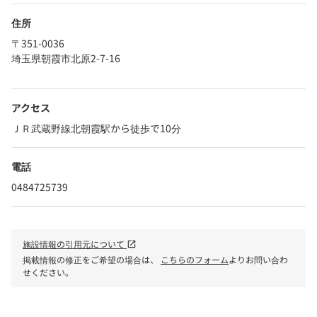
住所
〒351-0036
埼玉県朝霞市北原2-7-16
アクセス
ＪＲ武蔵野線北朝霞駅から徒歩で10分
電話
0484725739
施設情報の引用元について
open_in_new
掲載情報の修正をご希望の場合は、
こちらのフォーム
よりお問い合わ
せください。