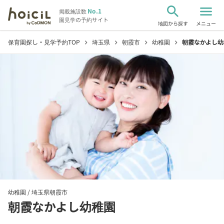
search
menu
No.1
掲載施設数
園見学の予約サイト
地図から探す
メニュー
保育園探し・見学予約TOP
埼玉県
朝霞市
幼稚園
朝霞なかよし幼
chevron_right
chevron_right
chevron_right
chevron_right
幼稚園 /
埼玉県朝霞市
朝霞なかよし幼稚園