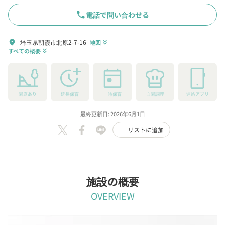
phone
電話で問い合わせる
埼玉県朝霞市北原2-7-16
location_on
地図
keyboard_double_arrow_down
すべての概要
keyboard_double_arrow_down
園庭あり
延長保育
一時保育
自園調理
連絡アプリ
最終更新日: 2026年6月1日
リストに追加
施設の概要
OVERVIEW