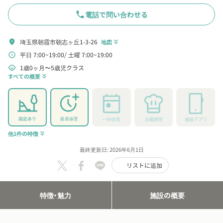
phone
電話で問い合わせる
埼玉県朝霞市朝志ヶ丘1-3-26
location_on
地図
keyboard_double_arrow_down
平日 7:00~19:00
土曜 7:00~19:00
schedule
1歳0ヶ月〜5歳児クラス
child_care
すべての概要
keyboard_double_arrow_down
園庭あり
延長保育
一時保育
自園調理
連絡アプリ
他1件の特徴
keyboard_double_arrow_down
最終更新日: 2026年6月1日
リストに追加
特徴・魅力
施設の概要