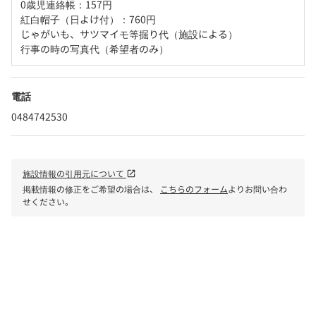
0歳児連絡帳：157円

紅白帽子（日よけ付）：760円

じゃがいも、サツマイモ等掘り代（施設による）

行事の時の写真代（希望者のみ）
電話
0484742530
施設情報の引用元について
open_in_new
掲載情報の修正をご希望の場合は、
こちらのフォーム
よりお問い合わ
せください。
phone
電話で問い合わせる