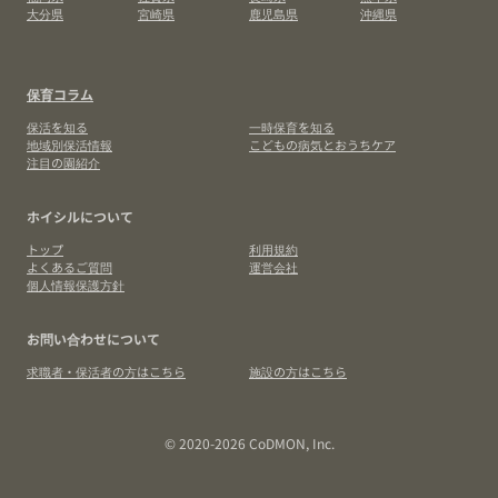
大分県
宮崎県
鹿児島県
沖縄県
保育コラム
保活を知る
一時保育を知る
地域別保活情報
こどもの病気とおうちケア
注目の園紹介
ホイシルについて
トップ
利用規約
よくあるご質問
運営会社
個人情報保護方針
お問い合わせについて
求職者・保活者の方はこちら
施設の方はこちら
© 2020-2026 CoDMON, Inc.