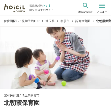
search
menu
No.1
掲載施設数
園見学の予約サイト
地図から探す
メニュー
保育園探し・見学予約TOP
埼玉県
朝霞市
認可保育園
北朝霞保育
chevron_right
chevron_right
chevron_right
chevron_right
認可保育園 /
埼玉県朝霞市
北朝霞保育園