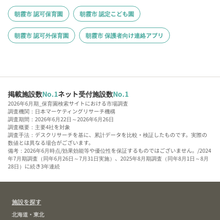
朝霞市 認可保育園
朝霞市 認定こども園
朝霞市 認可外保育園
朝霞市 保護者向け連絡アプリ
掲載施設数
No.1
ネット受付施設数
No.1
2026年6月期_保育園検索サイトにおける市場調査
調査機関：日本マーケティングリサーチ機構
調査期間：2026年6月22日～2026年6月26日
調査概要：主要4社を対象
調査手法：デスクリサーチを基に、累計データを比較・検証したものです。実際の
数値とは異なる場合がございます。
備考：2026年6月時点/効果効能等や優位性を保証するものではございません。/2024
年7月期調査（同年6月26日～7月31日実施）、2025年8月期調査（同年8月1日～8月
28日）に続き3年連続
施設を探す
北海道・東北