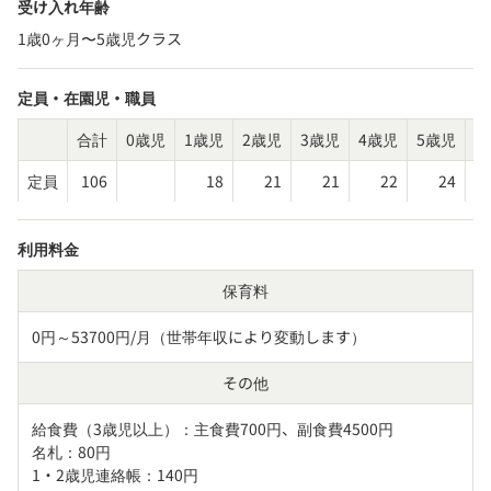
受け入れ年齢
1歳0ヶ月〜5歳児クラス
定員・在園児・職員
合計
0歳児
1歳児
2歳児
3歳児
4歳児
5歳児
そ
定員
106
18
21
21
22
24
利用料金
保育料
0円～53700円/月（世帯年収により変動します）
その他
給食費（3歳児以上）：主食費700円、副食費4500円

名札：80円

1・2歳児連絡帳：140円
