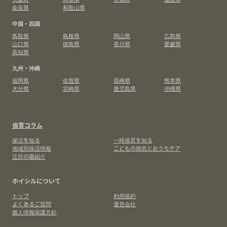
奈良県
和歌山県
中国・四国
鳥取県
島根県
岡山県
広島県
山口県
徳島県
香川県
愛媛県
高知県
九州・沖縄
福岡県
佐賀県
長崎県
熊本県
大分県
宮崎県
鹿児島県
沖縄県
保育コラム
保活を知る
一時保育を知る
地域別保活情報
こどもの病気とおうちケア
注目の園紹介
ホイシルについて
トップ
利用規約
よくあるご質問
運営会社
個人情報保護方針