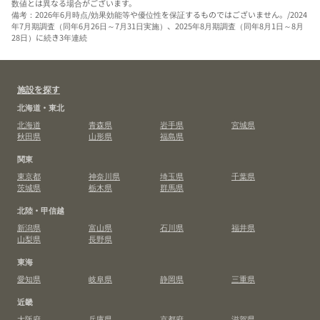
数値とは異なる場合がございます。
備考：2026年6月時点/効果効能等や優位性を保証するものではございません。/2024
年7月期調査（同年6月26日～7月31日実施）、2025年8月期調査（同年8月1日～8月
28日）に続き3年連続
施設を探す
北海道・東北
北海道
青森県
岩手県
宮城県
秋田県
山形県
福島県
関東
東京都
神奈川県
埼玉県
千葉県
茨城県
栃木県
群馬県
北陸・甲信越
新潟県
富山県
石川県
福井県
山梨県
長野県
東海
愛知県
岐阜県
静岡県
三重県
近畿
大阪府
兵庫県
京都府
滋賀県