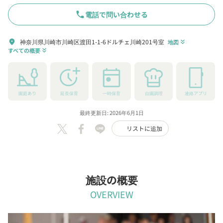
phone
電話で問い合わせる
神奈川県川崎市川崎区渡田1-1-6ドルチェ川崎201号室
location_on
地図
keyboard_double_arrow_down
すべての概要
keyboard_double_arrow_down
園庭あり
延長保育
一時保育
自園調理
連絡アプリ
最終更新日: 2026年6月1日
リストに追加
施設の概要
OVERVIEW