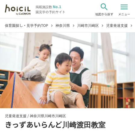
search
menu
No.1
掲載施設数
園見学の予約サイト
地図から探す
メニュー
保育園探し・見学予約TOP
神奈川県
川崎市川崎区
児童発達支援
chevron_right
chevron_right
chevron_right
chevron_right
児童発達支援 /
神奈川県川崎市川崎区
きっずあいらんど川崎渡田教室