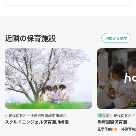
近隣の保育施設
地図から探す
小規模保育所 /
神奈川県川崎市川崎区
小規模保育所 /
公式
verified
スクルドエンジェル保育園川崎園
川崎国際保育園
見学予約
OK
一時保育相