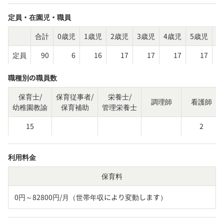
定員・在園児・職員
合計
0歳児
1歳児
2歳児
3歳児
4歳児
5歳児
そ
定員
90
6
16
17
17
17
17
職種別の職員数
保育士/
保育従事者/
栄養士/
調理師
看護師
幼稚園教諭
保育補助
管理栄養士
15
2
利用料金
保育料
0円～82800円/月（世帯年収により変動します）