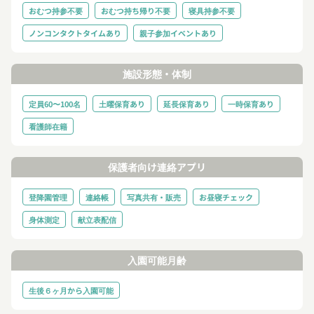
おむつ持参不要
おむつ持ち帰り不要
寝具持参不要
ノンコンタクトタイムあり
親子参加イベントあり
施設形態・体制
定員60〜100名
土曜保育あり
延長保育あり
一時保育あり
看護師在籍
保護者向け連絡アプリ
登降園管理
連絡帳
写真共有・販売
お昼寝チェック
身体測定
献立表配信
入園可能月齢
生後６ヶ月から入園可能