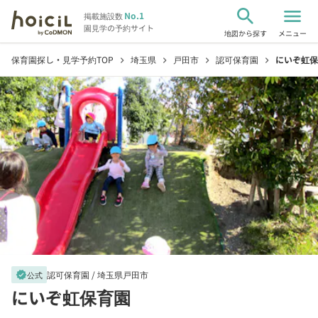
search
menu
No.1
掲載施設数
園見学の予約サイト
地図から探す
メニュー
保育園探し・見学予約TOP
埼玉県
戸田市
認可保育園
にいぞ虹保
chevron_right
chevron_right
chevron_right
chevron_right
認可保育園 /
埼玉県戸田市
verified
公式
にいぞ虹保育園