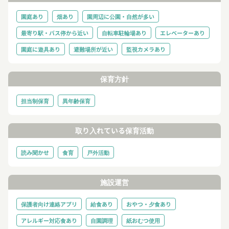
園庭あり
畑あり
園周辺に公園・自然が多い
最寄り駅・バス停から近い
自転車駐輪場あり
エレベーターあり
園庭に遊具あり
避難場所が近い
監視カメラあり
保育方針
担当制保育
異年齢保育
取り入れている保育活動
読み聞かせ
食育
戸外活動
施設運営
保護者向け連絡アプリ
給食あり
おやつ・夕食あり
アレルギー対応食あり
自園調理
紙おむつ使用