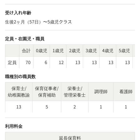
受け入れ年齢
生後2ヶ月（57日）〜5歳児クラス
定員・在園児・職員
合計
0歳児
1歳児
2歳児
3歳児
4歳児
5歳児
そ
定員
70
6
12
13
13
13
13
職種別の職員数
保育士/
保育従事者/
栄養士/
調理師
看護師
幼稚園教諭
保育補助
管理栄養士
13
5
2
1
1
利用料金
延長保育料