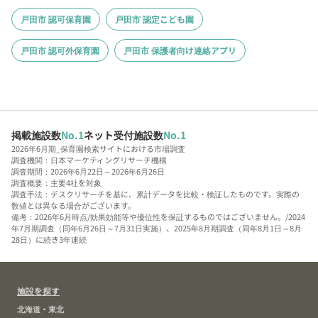
戸田市 認可保育園
戸田市 認定こども園
戸田市 認可外保育園
戸田市 保護者向け連絡アプリ
掲載施設数
No.1
ネット受付施設数
No.1
2026年6月期_保育園検索サイトにおける市場調査
調査機関：日本マーケティングリサーチ機構
調査期間：2026年6月22日～2026年6月26日
調査概要：主要4社を対象
調査手法：デスクリサーチを基に、累計データを比較・検証したものです。実際の
数値とは異なる場合がございます。
備考：2026年6月時点/効果効能等や優位性を保証するものではございません。/2024
年7月期調査（同年6月26日～7月31日実施）、2025年8月期調査（同年8月1日～8月
28日）に続き3年連続
施設を探す
北海道・東北