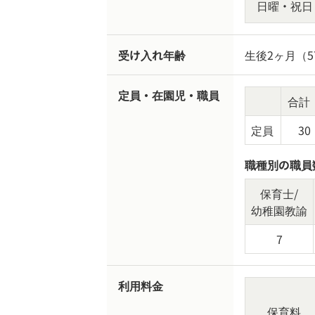
日曜・祝日
受け入れ年齢
生後2ヶ月（
定員・在園児・職員
合計
定員
30
職種別の職員
保育士/
幼稚園教諭
7
利用料金
保育料