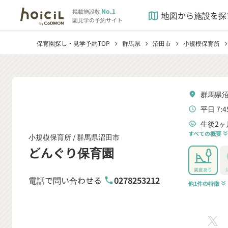
No.1
掲載施設数
地図から施設を探
map
園見学の予約サイト
保育園探し・見学予約TOP
群馬県
沼田市
小規模保育所
chevron_right
chevron_right
chevron_right
chevron_r
群馬県沼
location_on
平日 7:4
schedule
生後2ヶ
child_care
すべての概要
keyboard_double_arrow
小規模保育所 /
群馬県沼田市
どんぐり保育園
園庭あり
電話で問い合わせる
0278253212
phone
他1件の特徴
keyboard_double_arrow_down