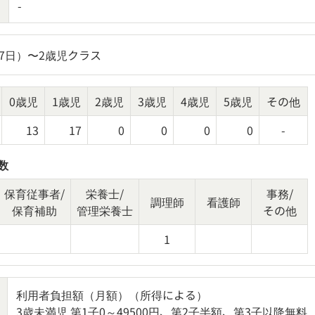
-
57日）〜2歳児クラス
0歳児
1歳児
2歳児
3歳児
4歳児
5歳児
その他
13
17
0
0
0
0
-
数
保育従事者/
栄養士/
事務/
調理師
看護師
保育補助
管理栄養士
その他
1
利用者負担額（月額）（所得による）

3歳未満児 第1子0～49500円、第2子半額、第3子以降無料
