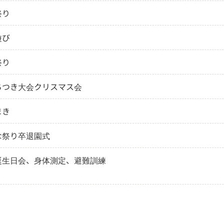
祭り
遊び
祭り
ちつき大会クリスマス会
まき
な祭り卒退園式
誕生日会、身体測定、避難訓練