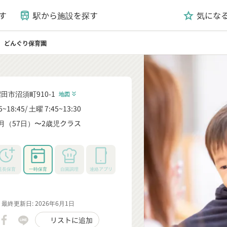
す
駅から施設を探す
気にな
train
grade
どんぐり保育園
ight
田市沼須町910-1
地図
keyboard_double_arrow_down
5~18:45
土曜 7:45~13:30
月（57日）〜2歳児クラス
_down
延長保育
一時保育
自園調理
連絡アプリ
最終更新日: 2026年6月1日
リストに追加