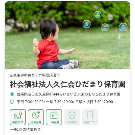
企業主導型保育 /
群馬県沼田市
社会福祉法人久仁会ひだまり保育園
群馬県沼田市久屋原町444-2いきいき未来のもりひだまり保育園
location_on
平日 7:30~20:00
土曜 7:30~20:00
日曜・祝日 7:30~20:00
schedule
園庭あり
延長保育
一時保育
自園調理
連絡アプリ
…他1件の特徴あり