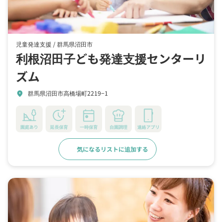
児童発達支援 /
群馬県沼田市
利根沼田子ども発達支援センターリ
ズム
群馬県沼田市高橋場町2219−1
location_on
園庭あり
延長保育
一時保育
自園調理
連絡アプリ
気になるリストに追加する
詳細をみる