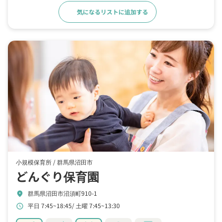
気になるリストに追加する
詳細をみる
小規模保育所 /
群馬県沼田市
どんぐり保育園
群馬県沼田市沼須町910-1
location_on
平日 7:45~18:45
土曜 7:45~13:30
schedule