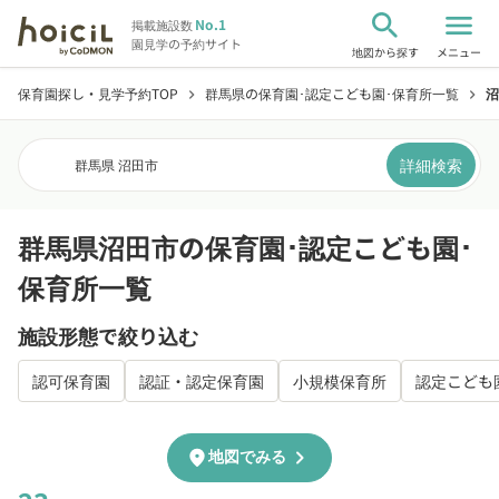
search
menu
No.1
掲載施設数
園見学の予約サイト
地図から探す
メニュー
保育園探し・見学予約TOP
群馬県の保育園･認定こども園･保育所一覧
沼
chevron_right
chevron_right
詳細検索
群馬県 沼田市
群馬県沼田市の保育園･認定こども園･
保育所一覧
施設形態で絞り込む
認可保育園
認証・認定保育園
小規模保育所
認定こども
chevron_right
location_on
地図でみる