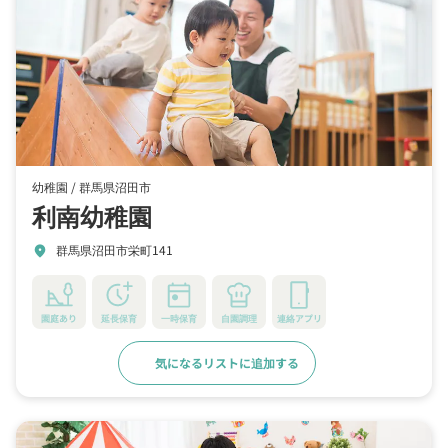
幼稚園 /
群馬県沼田市
利南幼稚園
群馬県沼田市栄町141
location_on
園庭あり
延長保育
一時保育
自園調理
連絡アプリ
気になるリストに追加する
詳細をみる