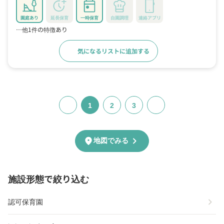
園庭あり
延長保育
一時保育
自園調理
連絡アプリ
…他1件の特徴あり
気になるリストに追加する
詳細をみる
1
2
3
chevron_right
location_on
地図でみる
施設形態で絞り込む
chevron_right
認可保育園