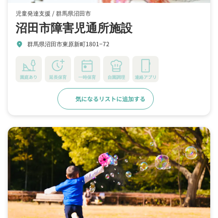
児童発達支援 /
群馬県沼田市
沼田市障害児通所施設
群馬県沼田市東原新町1801−72
location_on
園庭あり
延長保育
一時保育
自園調理
連絡アプリ
気になるリストに追加する
詳細をみる