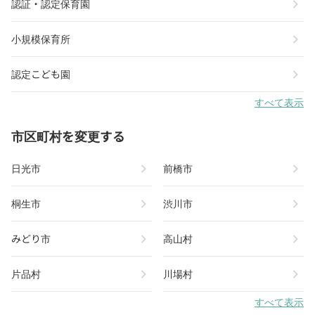
chevron_right
認証・認定保育園
chevron_right
小規模保育所
chevron_right
認定こども園
すべて表示
市区町村を変更する
chevron_right
chevron_right
日光市
前橋市
chevron_right
chevron_right
桐生市
渋川市
chevron_right
chevron_right
みどり市
高山村
chevron_right
chevron_right
片品村
川場村
すべて表示