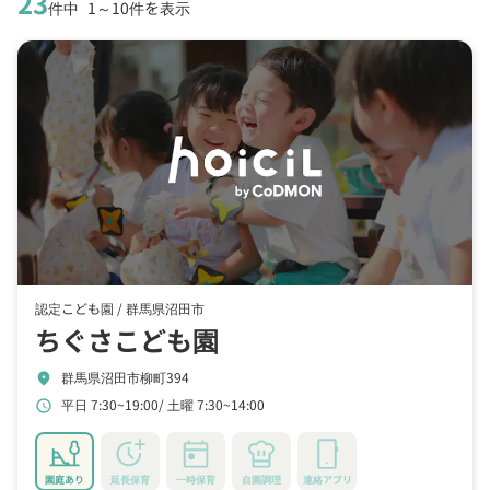
23
件中
1～10件を表示
認定こども園 /
群馬県沼田市
ちぐさこども園
群馬県沼田市柳町394
location_on
平日 7:30~19:00
土曜 7:30~14:00
schedule
園庭あり
延長保育
一時保育
自園調理
連絡アプリ