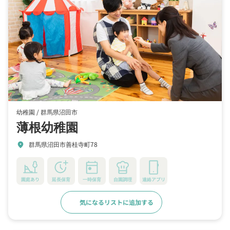
幼稚園 /
群馬県沼田市
薄根幼稚園
群馬県沼田市善桂寺町78
location_on
園庭あり
延長保育
一時保育
自園調理
連絡アプリ
気になるリストに追加する
詳細をみる