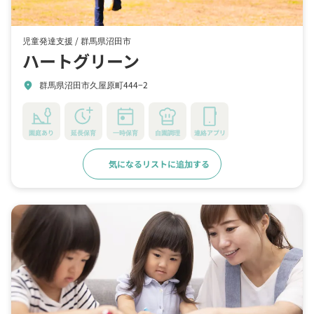
児童発達支援 /
群馬県沼田市
ハートグリーン
群馬県沼田市久屋原町444−2
location_on
園庭あり
延長保育
一時保育
自園調理
連絡アプリ
気になるリストに追加する
詳細をみる