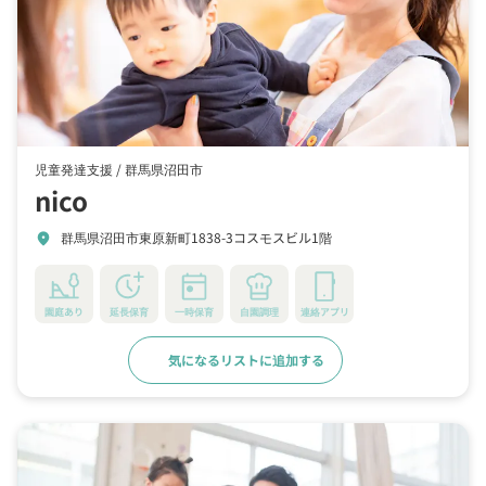
児童発達支援 /
群馬県沼田市
nico
群馬県沼田市東原新町1838-3コスモスビル1階
location_on
園庭あり
延長保育
一時保育
自園調理
連絡アプリ
気になるリストに追加する
詳細をみる