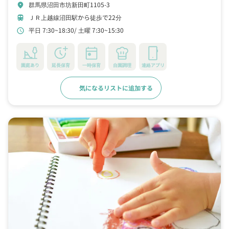
群馬県沼田市坊新田町1105-3
location_on
ＪＲ上越線沼田駅から徒歩で22分
train
平日 7:30~18:30
土曜 7:30~15:30
schedule
園庭あり
延長保育
一時保育
自園調理
連絡アプリ
気になるリストに追加する
詳細をみる