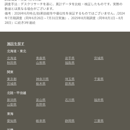
調査手法：デスクリサーチを基に、累計データを比較・検証したものです。実際の
数値とは異なる場合がございます。
備考：2026年6月時点/効果効能等や優位性を保証するものではございません。/2024
年7月期調査（同年6月26日～7月31日実施）、2025年8月期調査（同年8月1日～8月
28日）に続き3年連続
施設を探す
北海道・東北
北海道
青森県
岩手県
宮城県
秋田県
山形県
福島県
関東
東京都
神奈川県
埼玉県
千葉県
茨城県
栃木県
群馬県
北陸・甲信越
新潟県
富山県
石川県
福井県
山梨県
長野県
東海
愛知県
岐阜県
静岡県
三重県
近畿