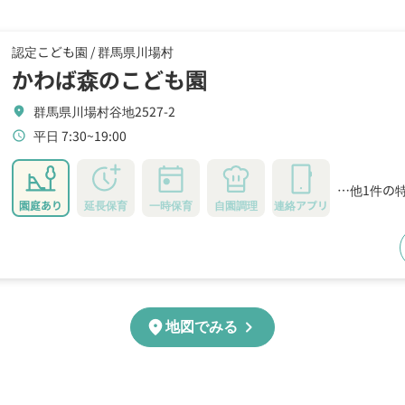
認定こども園 /
群馬県川場村
かわば森のこども園
群馬県川場村谷地2527-2
location_on
平日 7:30~19:00
schedule
…他1件の
園庭あり
延長保育
一時保育
自園調理
連絡アプリ
chevron_right
location_on
地図でみる