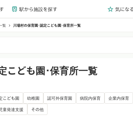
す
駅から施設を探す
気にな
train
grade
一覧
川場村の保育園･認定こども園･保育所一覧
chevron_right
定こども園･保育所一覧
定こども園
幼稚園
認可外保育園
病院内保育
企業内保育
児童発達支援
その他