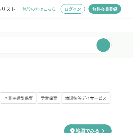
るリスト
施設の方はこちら
ログイン
無料会員登録
企業主導型保育
学童保育
放課後等デイサービス
chevron_right
location_on
地図でみる