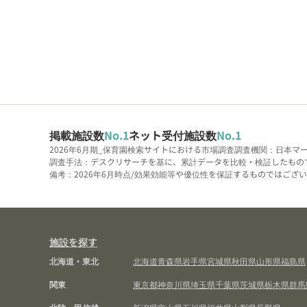
掲載施設数
No.1
ネット受付施設数
No.1
2026年6月期_保育園検索サイトにおける市場調査
調査機関：日本マ
調査手法：デスクリサーチを基に、累計データを比較・検証したもの
備考：2026年6月時点/効果効能等や優位性を保証するものではございま
施設を探す
北海道・東北
北海道
青森県
岩手県
宮城県
秋田県
山形県
福島県
関東
東京都
神奈川県
埼玉県
千葉県
茨城県
栃木県
群馬