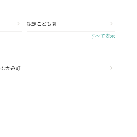
chevron_right
認定こども園
chevron_right
すべて表示
みなかみ町
chevron_right