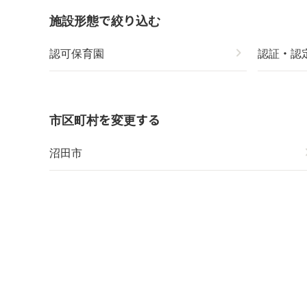
施設形態で絞り込む
認可保育園
chevron_right
認証・認
市区町村を変更する
沼田市
chevr