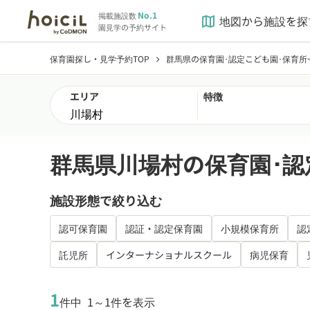
No.1
掲載施設数
地図から施設を探
map
園見学の予約サイト
保育園探し・見学予約TOP
群馬県の保育園･認定こども園･保育所
chevron_right
エリア
特徴
群馬県川場村の保育園･認
施設形態で絞り込む
認可保育園
認証・認定保育園
小規模保育所
認
託児所
インターナショナルスクール
病児保育
1
件中
1～1件を表示