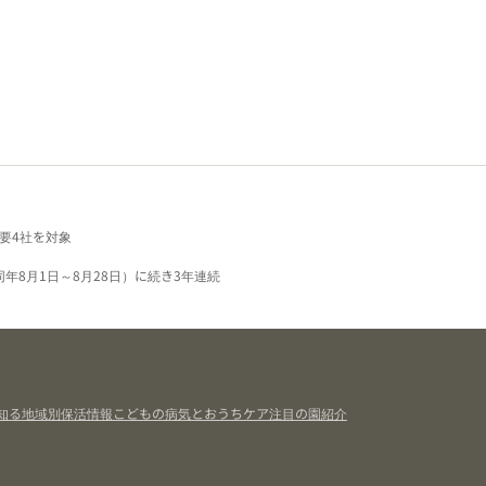
要4社を対象
同年8月1日～8月28日）に続き3年連続
知る
地域別保活情報
こどもの病気とおうちケア
注目の園紹介