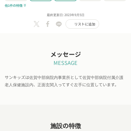
他1件の特徴
keyboard_double_arrow_down
最終更新日: 2023年9月5日
リストに追加
メッセージ
MESSAGE
サンキッズは佐賀中部病院内事業所として佐賀中部病院付属介護
老人保健施設内、正面玄関入ってすぐ左手に位置しています。
施設の特徴