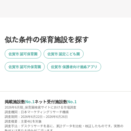
似た条件の保育施設を探す
佐賀市 認可保育園
佐賀市 認定こども園
佐賀市 認可外保育園
佐賀市 保護者向け連絡アプリ
掲載施設数
No.1
ネット受付施設数
No.1
2026年6月期_保育園検索サイトにおける市場調査
調査機関：日本マーケティングリサーチ機構
調査期間：2026年6月22日～2026年6月26日
調査概要：主要4社を対象
調査手法：デスクリサーチを基に、累計データを比較・検証したものです。実際の
数値とは異なる場合がございます。