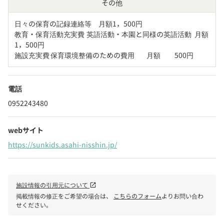
その他
日々の保育の記録連絡等	月額1，500円

教育・保育活動充実費	英語活動・本園と同様の英語活動	月額
1，500円

施設充実費	保育環境整備のための費用	月額　　500円
電話
0952243480
webサイト
https://sunkids.asahi-nisshin.jp/
施設情報の引用元について
open_in_new
掲載情報の修正をご希望の場合は、
こちらのフォーム
よりお問い合わ
せください。