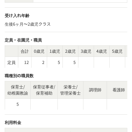
受け入れ年齢
生後6ヶ月〜2歳児クラス
定員・在園児・職員
合計
0歳児
1歳児
2歳児
3歳児
4歳児
5歳児
そ
定員
12
2
5
5
職種別の職員数
保育士/
保育従事者/
栄養士/
調理師
看護師
幼稚園教諭
保育補助
管理栄養士
5
利用料金