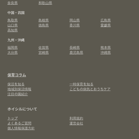
奈良県
和歌山県
中国・四国
鳥取県
島根県
岡山県
広島県
山口県
徳島県
香川県
愛媛県
高知県
九州・沖縄
福岡県
佐賀県
長崎県
熊本県
大分県
宮崎県
鹿児島県
沖縄県
保育コラム
保活を知る
一時保育を知る
地域別保活情報
こどもの病気とおうちケア
注目の園紹介
ホイシルについて
トップ
利用規約
よくあるご質問
運営会社
個人情報保護方針