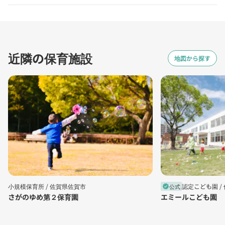
近隣の保育施設
地図から探す
小規模保育所 /
佐賀県佐賀市
認定こども園 /
公式
verified
さがのゆめ第２保育園
エミールこども園