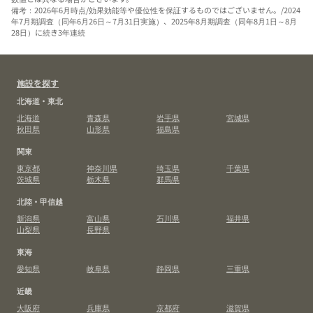
備考：2026年6月時点/効果効能等や優位性を保証するものではございません。/2024
年7月期調査（同年6月26日～7月31日実施）、2025年8月期調査（同年8月1日～8月
28日）に続き3年連続
施設を探す
北海道・東北
北海道
青森県
岩手県
宮城県
秋田県
山形県
福島県
関東
東京都
神奈川県
埼玉県
千葉県
茨城県
栃木県
群馬県
北陸・甲信越
新潟県
富山県
石川県
福井県
山梨県
長野県
東海
愛知県
岐阜県
静岡県
三重県
近畿
大阪府
兵庫県
京都府
滋賀県