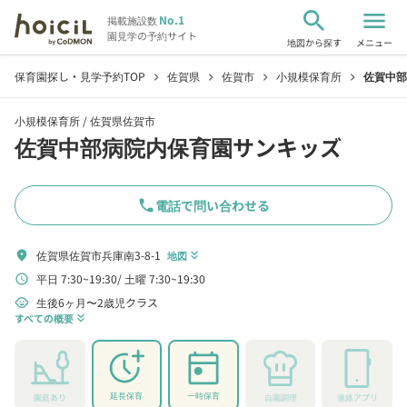
search
menu
No.1
掲載施設数
園見学の予約サイト
地図から探す
メニュー
保育園探し・見学予約TOP
佐賀県
佐賀市
小規模保育所
佐賀中部
chevron_right
chevron_right
chevron_right
chevron_right
小規模保育所 /
佐賀県佐賀市
佐賀中部病院内保育園サンキッズ
phone
電話で問い合わせる
佐賀県佐賀市兵庫南3-8-1
location_on
地図
keyboard_double_arrow_down
平日 7:30~19:30
土曜 7:30~19:30
schedule
生後6ヶ月〜2歳児クラス
child_care
すべての概要
keyboard_double_arrow_down
延長保育
一時保育
園庭あり
自園調理
連絡アプリ