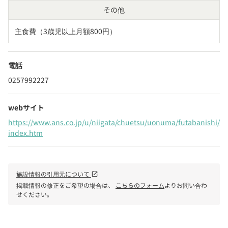
その他
主食費（3歳児以上月額800円）
電話
0257992227
webサイト
https://www.ans.co.jp/u/niigata/chuetsu/uonuma/futabanishi/
index.htm
施設情報の引用元について
open_in_new
掲載情報の修正をご希望の場合は、
こちらのフォーム
よりお問い合わ
せください。