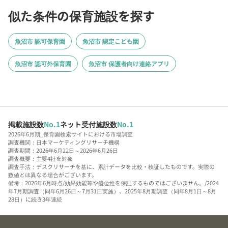
似た条件の保育施設を探す
魚沼市 認可保育園
魚沼市 認定こども園
魚沼市 認可外保育園
魚沼市 保護者向け連絡アプリ
掲載施設数
No.1
ネット受付施設数
No.1
2026年6月期_保育園検索サイトにおける市場調査
調査機関：日本マーケティングリサーチ機構
調査期間：2026年6月22日～2026年6月26日
調査概要：主要4社を対象
調査手法：デスクリサーチを基に、累計データを比較・検証したものです。実際の
数値とは異なる場合がございます。
備考：2026年6月時点/効果効能等や優位性を保証するものではございません。/2024
年7月期調査（同年6月26日～7月31日実施）、2025年8月期調査（同年8月1日～8月
28日）に続き3年連続