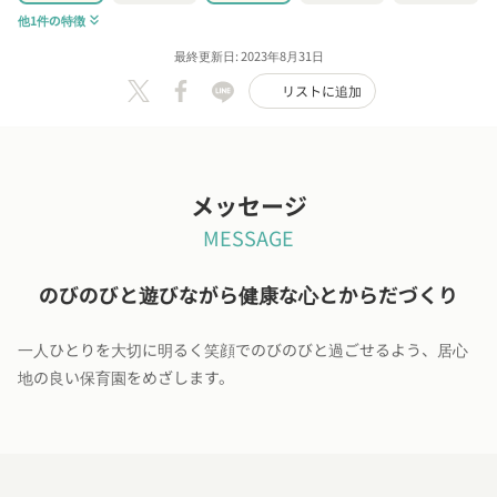
他1件の特徴
keyboard_double_arrow_down
最終更新日: 2023年8月31日
リストに追加
メッセージ
MESSAGE
のびのびと遊びながら健康な心とからだづくり
一人ひとりを大切に明るく笑顔でのびのびと過ごせるよう、居心
地の良い保育園をめざします。