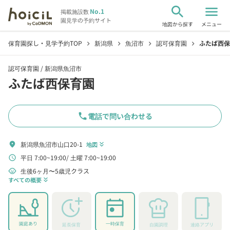
search
menu
No.1
掲載施設数
園見学の予約サイト
地図から探す
メニュー
保育園探し・見学予約TOP
新潟県
魚沼市
認可保育園
ふたば西保
chevron_right
chevron_right
chevron_right
chevron_right
認可保育園 /
新潟県魚沼市
ふたば西保育園
phone
電話で問い合わせる
新潟県魚沼市山口20-1
location_on
地図
keyboard_double_arrow_down
平日 7:00~19:00
土曜 7:00~19:00
schedule
生後6ヶ月〜5歳児クラス
child_care
すべての概要
keyboard_double_arrow_down
園庭あり
一時保育
延長保育
自園調理
連絡アプリ