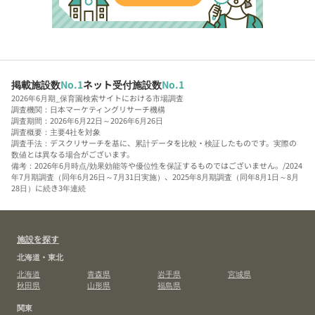
掲載施設数
No.1
ネット受付施設数
No.1
2026年6月期_保育園検索サイトにおける市場調査
調査機関：日本マーケティングリサーチ機構
調査期間：2026年6月22日～2026年6月26日
調査概要：主要4社を対象
調査手法：デスクリサーチを基に、累計データを比較・検証したものです。実際の
数値とは異なる場合がございます。
備考：2026年6月時点/効果効能等や優位性を保証するものではございません。/2024
年7月期調査（同年6月26日～7月31日実施）、2025年8月期調査（同年8月1日～8月
28日）に続き3年連続
施設を探す
北海道・東北
北海道
青森県
岩手県
宮城県
秋田県
山形県
福島県
関東