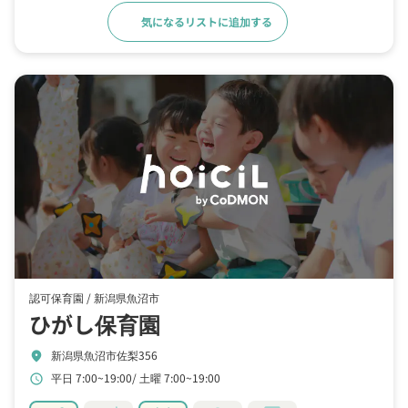
気になるリストに追加する
詳細をみる
認可保育園 /
新潟県魚沼市
ひがし保育園
新潟県魚沼市佐梨356
location_on
平日 7:00~19:00
土曜 7:00~19:00
schedule