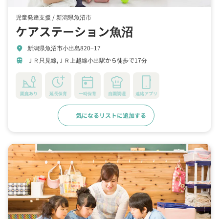
児童発達支援 /
新潟県魚沼市
ケアステーション魚沼
新潟県魚沼市小出島820−17
location_on
ＪＲ只見線,ＪＲ上越線小出駅から徒歩で17分
train
園庭あり
延長保育
一時保育
自園調理
連絡アプリ
気になるリストに追加する
詳細をみる