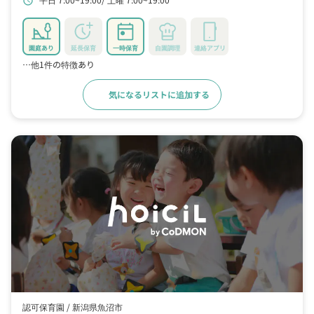
schedule
園庭あり
延長保育
一時保育
自園調理
連絡アプリ
…他1件の特徴あり
気になるリストに追加する
詳細をみる
認可保育園 /
新潟県魚沼市