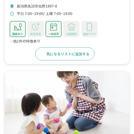
新潟県魚沼市虫野1897-8
location_on
平日 7:00~19:00
土曜 7:00~19:00
schedule
園庭あり
延長保育
一時保育
自園調理
連絡アプリ
…他1件の特徴あり
気になるリストに追加する
詳細をみる