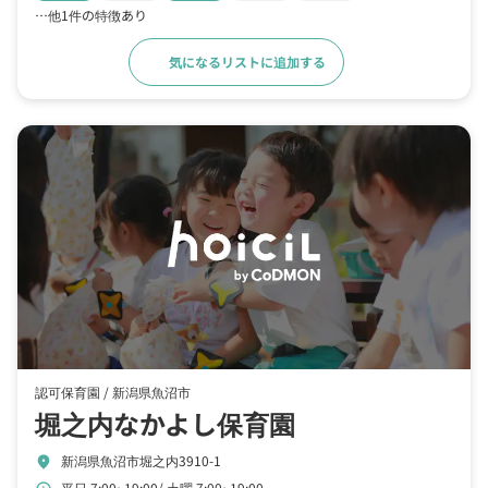
…他1件の特徴あり
気になるリストに追加する
詳細をみる
認可保育園 /
新潟県魚沼市
堀之内なかよし保育園
新潟県魚沼市堀之内3910-1
location_on
平日 7:00~19:00
土曜 7:00~19:00