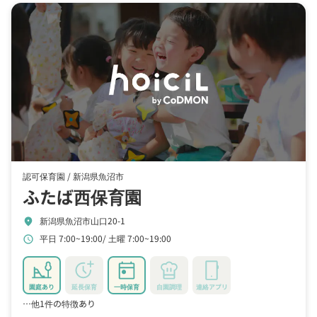
認可保育園 /
新潟県魚沼市
ふたば西保育園
新潟県魚沼市山口20-1
location_on
平日 7:00~19:00
土曜 7:00~19:00
schedule
園庭あり
延長保育
一時保育
自園調理
連絡アプリ
…他1件の特徴あり