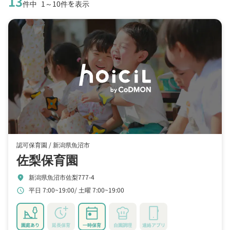
13
件中
1～10件を表示
認可保育園 /
新潟県魚沼市
佐梨保育園
新潟県魚沼市佐梨777-4
location_on
平日 7:00~19:00
土曜 7:00~19:00
schedule
園庭あり
延長保育
一時保育
自園調理
連絡アプリ