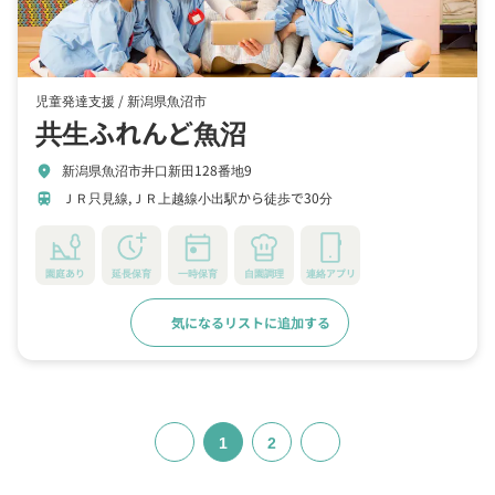
児童発達支援 /
新潟県魚沼市
共生ふれんど魚沼
新潟県魚沼市井口新田128番地9
location_on
ＪＲ只見線,ＪＲ上越線小出駅から徒歩で30分
train
園庭あり
延長保育
一時保育
自園調理
連絡アプリ
気になるリストに追加する
詳細をみる
1
2