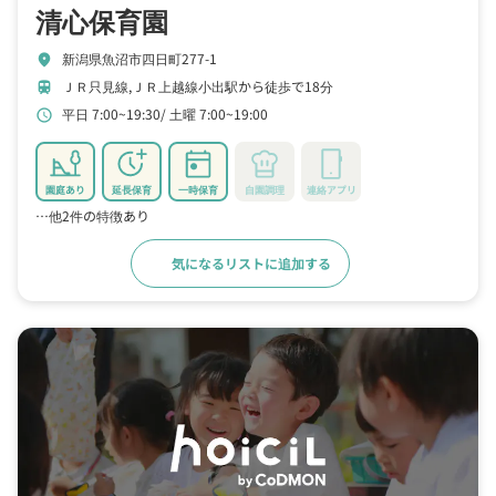
清心保育園
新潟県魚沼市四日町277-1
location_on
ＪＲ只見線,ＪＲ上越線小出駅から徒歩で18分
train
平日 7:00~19:30
土曜 7:00~19:00
schedule
園庭あり
延長保育
一時保育
自園調理
連絡アプリ
…他2件の特徴あり
気になるリストに追加する
詳細をみる