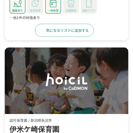
園庭あり
延長保育
一時保育
自園調理
連絡アプリ
…他1件の特徴あり
気になるリストに追加する
詳細をみる
認可保育園 /
新潟県魚沼市
伊米ケ崎保育園