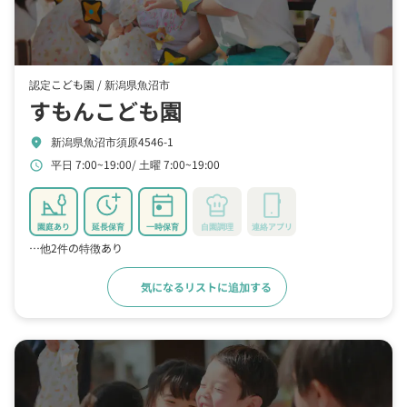
認定こども園 /
新潟県魚沼市
すもんこども園
新潟県魚沼市須原4546-1
location_on
平日 7:00~19:00
土曜 7:00~19:00
schedule
園庭あり
延長保育
一時保育
自園調理
連絡アプリ
…他2件の特徴あり
気になるリストに追加する
詳細をみる