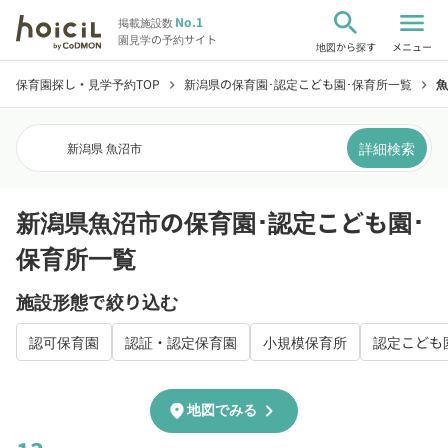
search
menu
No.1
掲載施設数
園見学の予約サイト
地図から探す
メニュー
保育園探し・見学予約TOP
新潟県の保育園･認定こども園･保育所一覧
魚
chevron_right
chevron_right
詳細検索
新潟県 魚沼市
新潟県魚沼市の保育園･認定こども園･
保育所一覧
施設形態で絞り込む
認可保育園
認証・認定保育園
小規模保育所
認定こども
chevron_right
location_on
地図でみる