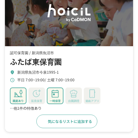
認可保育園 /
新潟県魚沼市
ふたば東保育園
新潟県魚沼市今泉1995-1
location_on
平日 7:00~19:00
土曜 7:00~19:00
schedule
園庭あり
延長保育
一時保育
自園調理
連絡アプリ
…他1件の特徴あり
気になるリストに追加する
詳細をみる