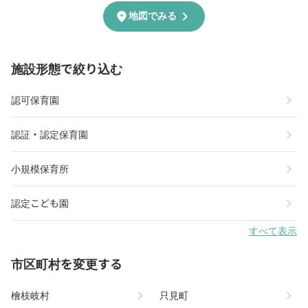
chevron_right
location_on
地図でみる
施設形態で絞り込む
chevron_right
認可保育園
chevron_right
認証・認定保育園
chevron_right
小規模保育所
chevron_right
認定こども園
すべて表示
市区町村を変更する
chevron_right
chevron_right
檜枝岐村
只見町