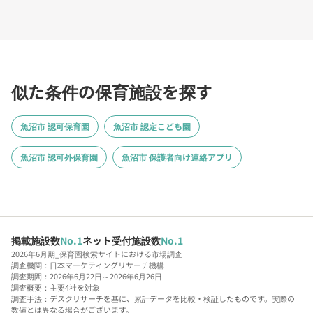
似た条件の保育施設を探す
魚沼市 認可保育園
魚沼市 認定こども園
魚沼市 認可外保育園
魚沼市 保護者向け連絡アプリ
掲載施設数
No.1
ネット受付施設数
No.1
2026年6月期_保育園検索サイトにおける市場調査
調査機関：日本マーケティングリサーチ機構
調査期間：2026年6月22日～2026年6月26日
調査概要：主要4社を対象
調査手法：デスクリサーチを基に、累計データを比較・検証したものです。実際の
数値とは異なる場合がございます。