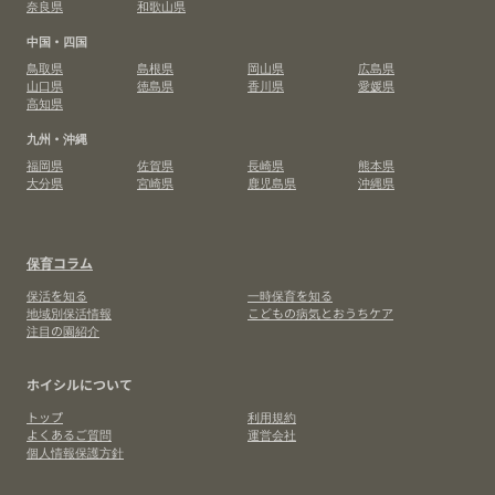
奈良県
和歌山県
中国・四国
鳥取県
島根県
岡山県
広島県
山口県
徳島県
香川県
愛媛県
高知県
九州・沖縄
福岡県
佐賀県
長崎県
熊本県
大分県
宮崎県
鹿児島県
沖縄県
保育コラム
保活を知る
一時保育を知る
地域別保活情報
こどもの病気とおうちケア
注目の園紹介
ホイシルについて
トップ
利用規約
よくあるご質問
運営会社
個人情報保護方針