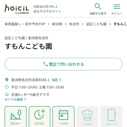
search
menu
No.1
掲載施設数
園見学の予約サイト
地図から探す
メニュー
保育園探し・見学予約TOP
新潟県
魚沼市
認定こども園
すもんこ
chevron_right
chevron_right
chevron_right
chevron_right
認定こども園 /
新潟県魚沼市
すもんこども園
phone
電話で問い合わせる
新潟県魚沼市須原4546-1
location_on
地図
keyboard_double_arrow_down
平日 7:00~19:00
土曜 7:00~19:00
schedule
生後6ヶ月〜5歳児クラス
child_care
すべての概要
keyboard_double_arrow_down
園庭あり
延長保育
一時保育
自園調理
連絡アプリ