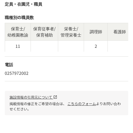
定員・在園児・職員
職種別の職員数
保育士/
保育従事者/
栄養士/
調理師
看護師
幼稚園教諭
保育補助
管理栄養士
11
2
電話
0257972002
施設情報の引用元について
open_in_new
掲載情報の修正をご希望の場合は、
こちらのフォーム
よりお問い合わ
せください。