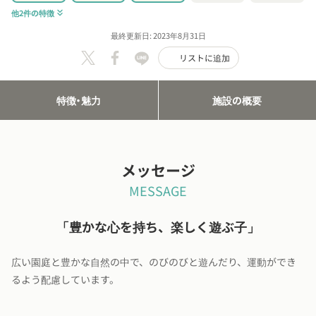
他2件の特徴
keyboard_double_arrow_down
最終更新日: 2023年8月31日
リストに追加
特徴・魅力
施設の概要
メッセージ
MESSAGE
「豊かな心を持ち、楽しく遊ぶ子」
広い園庭と豊かな自然の中で、のびのびと遊んだり、運動ができ
るよう配慮しています。