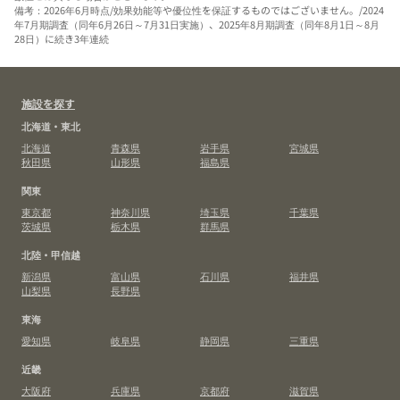
備考：2026年6月時点/効果効能等や優位性を保証するものではございません。/2024
年7月期調査（同年6月26日～7月31日実施）、2025年8月期調査（同年8月1日～8月
28日）に続き3年連続
施設を探す
北海道・東北
北海道
青森県
岩手県
宮城県
秋田県
山形県
福島県
関東
東京都
神奈川県
埼玉県
千葉県
茨城県
栃木県
群馬県
北陸・甲信越
新潟県
富山県
石川県
福井県
山梨県
長野県
東海
愛知県
岐阜県
静岡県
三重県
近畿
大阪府
兵庫県
京都府
滋賀県