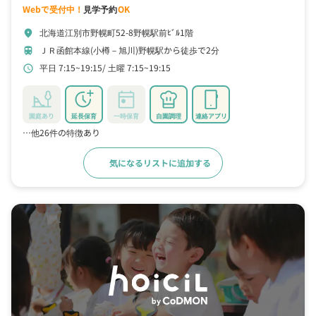
Webで受付中！
見学予約
OK
北海道江別市野幌町52-8野幌駅前ﾋﾞﾙ1階
location_on
ＪＲ函館本線(小樽－旭川)野幌駅から徒歩で2分
train
平日 7:15~19:15
土曜 7:15~19:15
schedule
園庭あり
延長保育
一時保育
自園調理
連絡アプリ
…他26件の特徴あり
気になるリストに追加する
詳細をみる