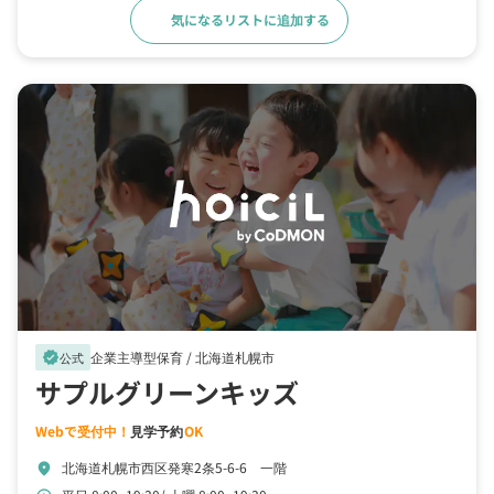
気になるリストに追加する
詳細をみる
企業主導型保育 /
北海道札幌市
verified
公式
サプルグリーンキッズ
Webで受付中！
見学予約
OK
北海道札幌市西区発寒2条5-6-6 一階
location_on