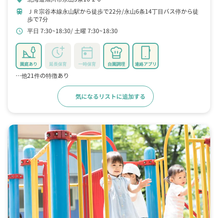
ＪＲ宗谷本線永山駅から徒歩で22分
永山6条14丁目バス停から徒
train
歩で7分
平日 7:30~18:30
土曜 7:30~18:30
schedule
園庭あり
延長保育
一時保育
自園調理
連絡アプリ
…他21件の特徴あり
気になるリストに追加する
詳細をみる