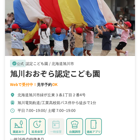
認定こども園 /
北海道旭川市
verified
公式
旭川おおぞら認定こども園
Webで受付中！
見学予約
OK
北海道旭川市緑が丘東３条1丁目２番4号
location_on
旭川電気軌道/工業高校前バス停から徒歩で1分
train
平日 7:00~19:00
土曜 7:00~19:00
schedule
園庭あり
延長保育
一時保育
自園調理
連絡アプリ
…他26件の特徴あり