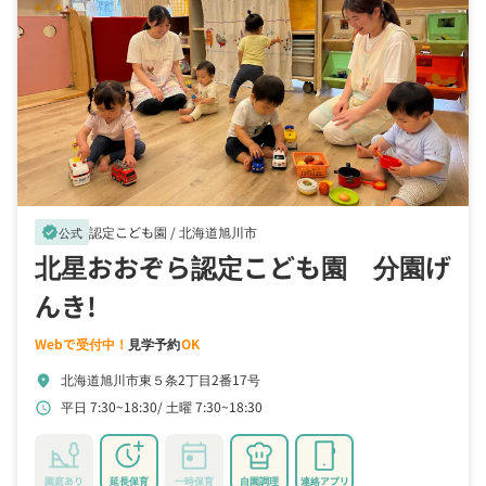
認定こども園 /
北海道旭川市
verified
公式
北星おおぞら認定こども園 分園げ
んき!
Webで受付中！
見学予約
OK
北海道旭川市東５条2丁目2番17号
location_on
平日 7:30~18:30
土曜 7:30~18:30
schedule
園庭あり
延長保育
一時保育
自園調理
連絡アプリ