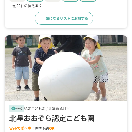
…他22件の特徴あり
気になるリストに追加する
詳細をみる
認定こども園 /
北海道旭川市
verified
公式
北星おおぞら認定こども園
Webで受付中！
見学予約
OK