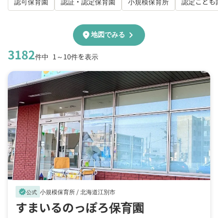
認可保育園
認証・認定保育園
小規模保育所
認定こども
chevron_right
location_on
地図でみる
3182
件中
1～10件を表示
小規模保育所 /
北海道江別市
verified
公式
すまいるのっぽろ保育園