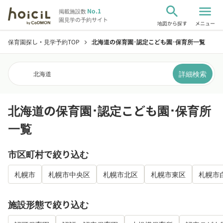
search
menu
No.1
掲載施設数
園見学の予約サイト
地図から探す
メニュー
保育園探し・見学予約TOP
北海道の保育園･認定こども園･保育所一覧
chevron_right
詳細検索
北海道
北海道の保育園･認定こども園･保育所
一覧
市区町村で絞り込む
札幌市
札幌市中央区
札幌市北区
札幌市東区
札幌市
施設形態で絞り込む