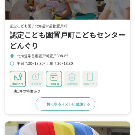
認定こども園 /
北海道常呂郡置戸町
認定こども園置戸町こどもセンター
どんぐり
北海道常呂郡置戸町置戸398-85
location_on
平日 7:30~18:30
土曜 7:30~18:30
schedule
園庭あり
延長保育
一時保育
自園調理
連絡アプリ
…他1件の特徴あり
気になるリストに追加する
詳細をみる