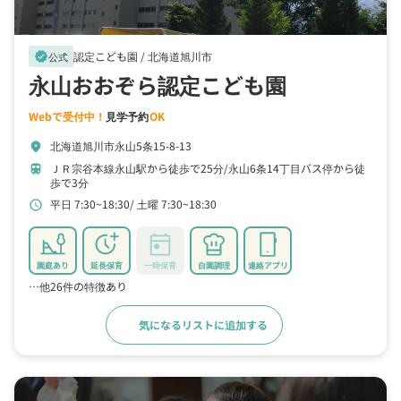
認定こども園 /
北海道旭川市
verified
公式
永山おおぞら認定こども園
Webで受付中！
見学予約
OK
北海道旭川市永山5条15-8-13
location_on
ＪＲ宗谷本線永山駅から徒歩で25分
永山6条14丁目バス停から徒
train
歩で3分
平日 7:30~18:30
土曜 7:30~18:30
schedule
園庭あり
延長保育
一時保育
自園調理
連絡アプリ
…他26件の特徴あり
気になるリストに追加する
詳細をみる