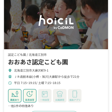
認定こども園 /
北海道江別市
おおあさ認定こども園
北海道江別市大麻沢町9-1
location_on
ＪＲ函館本線(小樽－旭川)大麻駅から徒歩で21分
train
平日 7:15~19:15
土曜 7:15~18:15
schedule
園庭あり
延長保育
一時保育
自園調理
連絡アプリ
…他1件の特徴あり