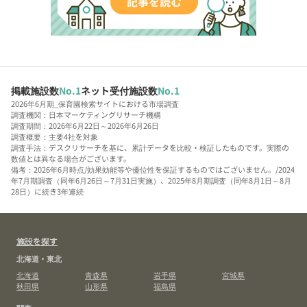
掲載施設数
No.1
ネット受付施設数
No.1
2026年6月期_保育園検索サイトにおける市場調査
調査機関：日本マーケティングリサーチ機構
調査期間：2026年6月22日～2026年6月26日
調査概要：主要4社を対象
調査手法：デスクリサーチを基に、累計データを比較・検証したものです。実際の
数値とは異なる場合がございます。
備考：2026年6月時点/効果効能等や優位性を保証するものではございません。/2024
年7月期調査（同年6月26日～7月31日実施）、2025年8月期調査（同年8月1日～8月
28日）に続き3年連続
施設を探す
北海道・東北
北海道
青森県
岩手県
宮城県
秋田県
山形県
福島県