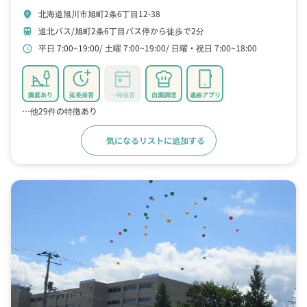
北海道旭川市旭町2条6丁目12-38
location_on
道北バス/旭町2条6丁目バス停から徒歩で2分
train
平日 7:00~19:00
土曜 7:00~19:00
日曜・祝日 7:00~18:00
schedule
園庭あり
延長保育
一時保育
自園調理
連絡アプリ
…他29件の特徴あり
気になるリストに追加する
詳細をみる