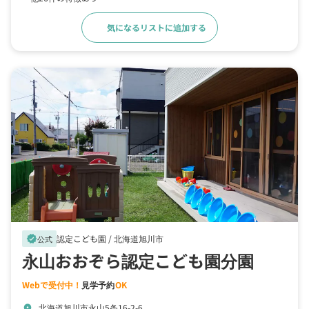
気になるリストに追加する
詳細をみる
認定こども園 /
北海道旭川市
verified
公式
永山おおぞら認定こども園分園
Webで受付中！
見学予約
OK
北海道旭川市永山5条16-2-6
location_on