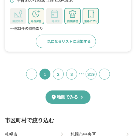
平日 8:00~19:30
土曜 8:00~19:30
schedule
園庭あり
延長保育
一時保育
自園調理
連絡アプリ
…他33件の特徴あり
気になるリストに追加する
詳細をみる
…
1
2
3
319
chevron_right
location_on
地図でみる
市区町村で絞り込む
chevron_right
chevron_right
札幌市
札幌市中央区