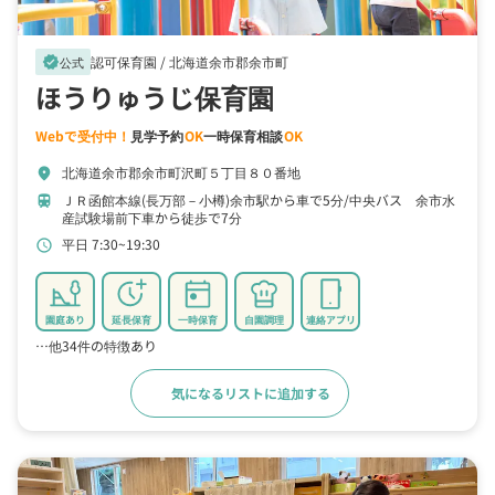
認可保育園 /
北海道余市郡余市町
verified
公式
ほうりゅうじ保育園
Webで受付中！
見学予約
OK
一時保育相談
OK
北海道余市郡余市町沢町５丁目８０番地
location_on
ＪＲ函館本線(長万部－小樽)余市駅から車で5分
中央バス 余市水
train
産試験場前下車から徒歩で7分
平日 7:30~19:30
schedule
園庭あり
延長保育
一時保育
自園調理
連絡アプリ
…他34件の特徴あり
気になるリストに追加する
詳細をみる