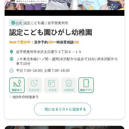
認定こども園 /
岩手県奥州市
verified
公式
認定こども園ひがし幼稚園
Webで受付中！
見学予約
OK
一時保育相談
OK
岩手県奥州市水沢太日通り３丁目６－１５
location_on
ＪＲ東北本線(一ノ関－盛岡)水沢駅から徒歩で16分
JR水沢駅から
train
車で10分
平日 7:30~18:30
土曜 7:30~18:30
schedule
園庭あり
延長保育
一時保育
自園調理
連絡アプリ
…他9件の特徴あり
気になるリストに追加する
詳細をみる