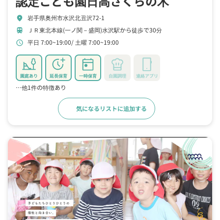
認定こども園日高さくらの木
岩手県奥州市水沢北丑沢72-1
location_on
ＪＲ東北本線(一ノ関－盛岡)水沢駅から徒歩で30分
train
平日 7:00~19:00
土曜 7:00~19:00
schedule
園庭あり
延長保育
一時保育
自園調理
連絡アプリ
…他1件の特徴あり
気になるリストに追加する
詳細をみる