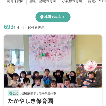
認可保育園
認証・認定保育園
小規模保育所
認定こども
chevron_right
location_on
地図でみる
693
件中
1～10件を表示
小規模保育所 /
岩手県奥州市
verified
公式
たかやしき保育園