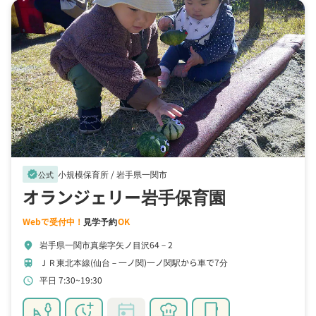
小規模保育所 /
岩手県一関市
verified
公式
オランジェリー岩手保育園
Webで受付中！
見学予約
OK
岩手県一関市真柴字矢ノ目沢64－2
location_on
ＪＲ東北本線(仙台－一ノ関)一ノ関駅から車で7分
train
平日 7:30~19:30
schedule