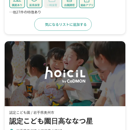
園庭あり
延長保育
一時保育
自園調理
連絡アプリ
…他27件の特徴あり
気になるリストに追加する
詳細をみる
認定こども園 /
岩手県奥州市
認定こども園日高ななつ星