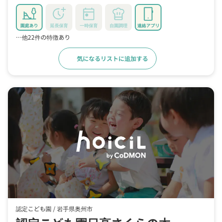
園庭あり
延長保育
一時保育
自園調理
連絡アプリ
…他22件の特徴あり
気になるリストに追加する
詳細をみる
認定こども園 /
岩手県奥州市