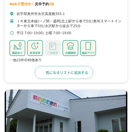
Webで受付中！
見学予約
OK
岩手県奥州市水沢高屋敷355-1
location_on
ＪＲ東北本線(一ノ関－盛岡)北上駅から車で5分
奥州スマートイン
train
ターから車で5分
水沢駅から徒歩で25分
平日 7:00~19:00
土曜 7:00~19:00
schedule
園庭あり
延長保育
一時保育
自園調理
連絡アプリ
…他23件の特徴あり
気になるリストに追加する
詳細をみる