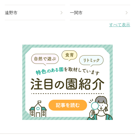
chevron_right
chevron_right
遠野市
一関市
すべて表示