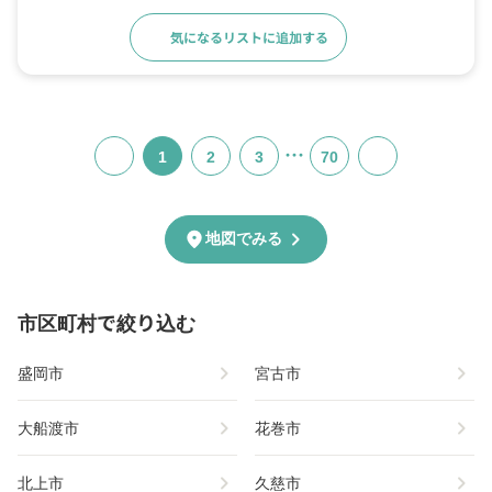
気になるリストに追加する
詳細をみる
…
1
2
3
70
chevron_right
location_on
地図でみる
市区町村で絞り込む
chevron_right
chevron_right
盛岡市
宮古市
chevron_right
chevron_right
大船渡市
花巻市
chevron_right
chevron_right
北上市
久慈市