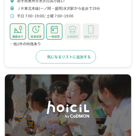
岩手県奥州市水沢日高小路17
location_on
ＪＲ東北本線(一ノ関－盛岡)水沢駅から徒歩で19分
train
平日 7:00~19:00
土曜 7:00~19:00
schedule
園庭あり
延長保育
一時保育
自園調理
連絡アプリ
…他1件の特徴あり
気になるリストに追加する
詳細をみる