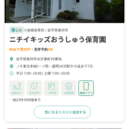
小規模保育所 /
岩手県奥州市
verified
公式
ニチイキッズおうしゅう保育園
Webで受付中！
見学予約
OK
岩手県奥州市水沢東町29番地
location_on
ＪＲ東北本線(一ノ関－盛岡)水沢駅から徒歩で7分
train
平日 7:00~19:00
土曜 7:00~19:00
schedule
園庭あり
延長保育
一時保育
自園調理
連絡アプリ
…他23件の特徴あり
気になるリストに追加する
詳細をみる