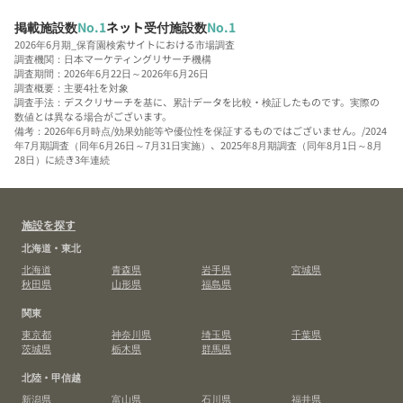
掲載施設数
No.1
ネット受付施設数
No.1
2026年6月期_保育園検索サイトにおける市場調査
調査機関：日本マーケティングリサーチ機構
調査期間：2026年6月22日～2026年6月26日
調査概要：主要4社を対象
調査手法：デスクリサーチを基に、累計データを比較・検証したものです。実際の
数値とは異なる場合がございます。
備考：2026年6月時点/効果効能等や優位性を保証するものではございません。/2024
年7月期調査（同年6月26日～7月31日実施）、2025年8月期調査（同年8月1日～8月
28日）に続き3年連続
施設を探す
北海道・東北
北海道
青森県
岩手県
宮城県
秋田県
山形県
福島県
関東
東京都
神奈川県
埼玉県
千葉県
茨城県
栃木県
群馬県
北陸・甲信越
新潟県
富山県
石川県
福井県