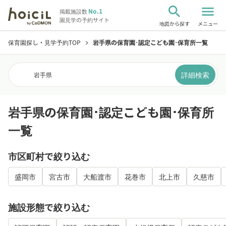
search
menu
No.1
掲載施設数
園見学の予約サイト
地図から探す
メニュー
保育園探し・見学予約TOP
岩手県の保育園･認定こども園･保育所一覧
chevron_right
詳細検索
岩手県
岩手県の保育園･認定こども園･保育所
一覧
市区町村で絞り込む
盛岡市
宮古市
大船渡市
花巻市
北上市
久慈市
施設形態で絞り込む