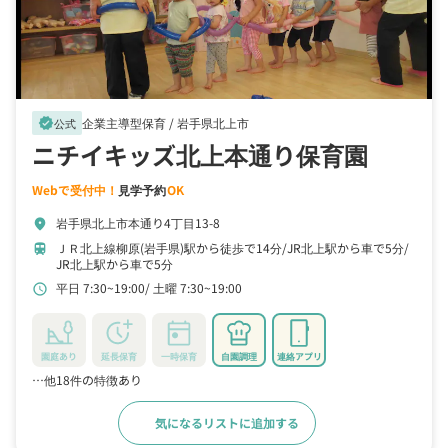
企業主導型保育 /
岩手県北上市
verified
公式
ニチイキッズ北上本通り保育園
Webで受付中！
見学予約
OK
岩手県北上市本通り4丁目13-8
location_on
ＪＲ北上線柳原(岩手県)駅から徒歩で14分
JR北上駅から車で5分
train
JR北上駅から車で5分
平日 7:30~19:00
土曜 7:30~19:00
schedule
園庭あり
延長保育
一時保育
自園調理
連絡アプリ
…他18件の特徴あり
気になるリストに追加する
詳細をみる