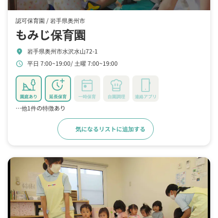
認可保育園 /
岩手県奥州市
もみじ保育園
岩手県奥州市水沢水山72-1
location_on
平日 7:00~19:00
土曜 7:00~19:00
schedule
園庭あり
延長保育
一時保育
自園調理
連絡アプリ
…他1件の特徴あり
気になるリストに追加する
詳細をみる