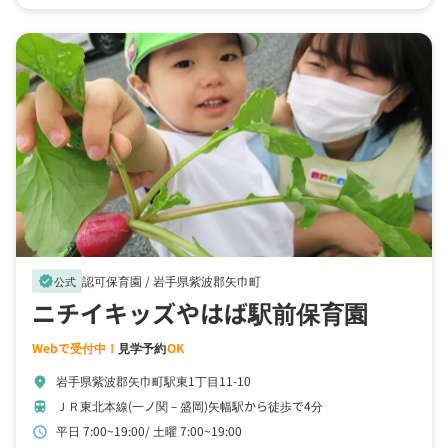
認可保育園 /
岩手県紫波郡矢巾町
verified
公式
ニチイキッズやはば駅前保育園
Webで受付中！
見学予約
OK
岩手県紫波郡矢巾町駅東1丁目11-10
location_on
ＪＲ東北本線(一ノ関－盛岡)矢幅駅から徒歩で4分
train
平日 7:00~19:00
土曜 7:00~19:00
schedule