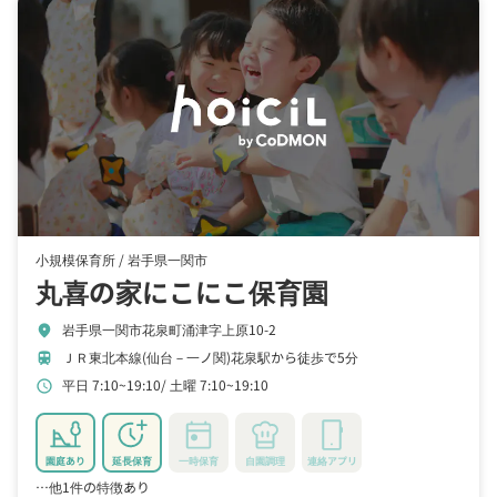
小規模保育所 /
岩手県一関市
丸喜の家にこにこ保育園
岩手県一関市花泉町涌津字上原10-2
location_on
ＪＲ東北本線(仙台－一ノ関)花泉駅から徒歩で5分
train
平日 7:10~19:10
土曜 7:10~19:10
schedule
園庭あり
延長保育
一時保育
自園調理
連絡アプリ
…他1件の特徴あり